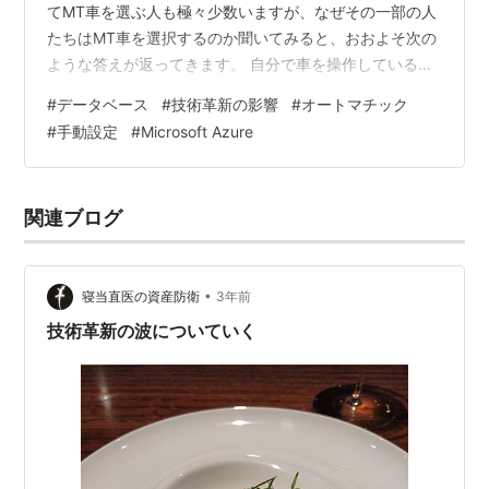
てMT車を選ぶ人も極々少数いますが、なぜその一部の人
たちはMT車を選択するのか聞いてみると、おおよそ次の
ような答えが返ってきます。 自分で車を操作している感
覚が好き。運転が楽しい 燃費がいい 微妙な速度調整がや
#
データベース
#
技術革新の影響
#
オートマチック
りやすい メンテナンスが楽である １つ目については個人
#
手動設定
#
Microsoft Azure
の感性なので、「それが好きだから！」と言われたらそ
れ以上は何も言えないですが、２～４については果たし
て本当にそうなのでしょうか？ ひと昔前であれば確かに
関連ブログ
その通りだったかもしれません。が、技術が進歩した昨
今、AT車でも燃費の面で負…
•
寝当直医の資産防衛
3年前
技術革新の波についていく