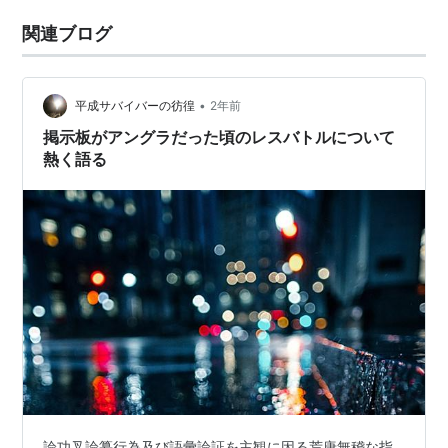
関連ブログ
•
平成サバイバーの彷徨
2年前
掲示板がアングラだった頃のレスバトルについて
熱く語る
論功叉論纂行為及び語彙論証を主観に因る荒唐無稽な指