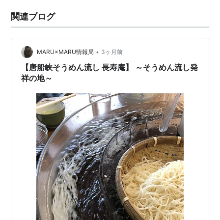
関連ブログ
•
MARU×MARU情報局
3ヶ月前
【唐船峡そうめん流し 長寿庵】 ～そうめん流し発
祥の地～