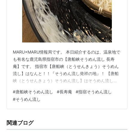
MARU×MARU情報局です。 本日紹介するのは、温泉地で
も有名な鹿児島県指宿市の【唐船峡そうめん流し 長寿
庵】です。 指宿市【唐船峡（とうせんきょう）そうめん
流し】はなんと！！『そうめん流し発祥の地』！ 【唐船
峡（とうせんきょう）そうめん流し】はそうめん流し発
祥の地で、いまでは全国から年間約20万人の利用客が訪
#
唐船峡そうめん流し
#
長寿庵
#
指宿そうめん流し
れる観光名所です。 昭和37年、川上の湧水を利用し竹樋
#
そうめん流し
で作ったそうめん流しが始まりで、 昭和45年に、『回転
式そうめん流し器』を意匠登録し、全国初の『そうめん
流し発祥の地』になりました。 平成８年３月に国土庁
関連ブログ
（今の国土交通省）から平成の名水百選に認定された 、
清涼で豊富な湧き水を利用…