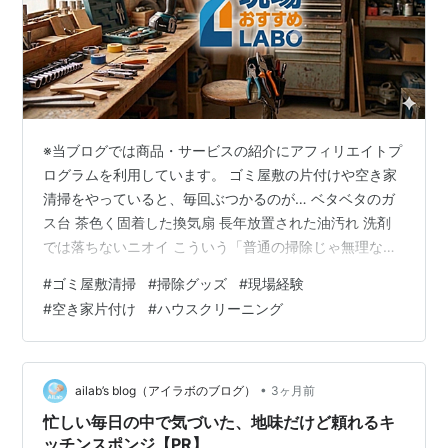
※当ブログでは商品・サービスの紹介にアフィリエイトプ
ログラムを利用しています。 ゴミ屋敷の片付けや空き家
清掃をやっていると、毎回ぶつかるのが… ベタベタのガ
ス台 茶色く固着した換気扇 長年放置された油汚れ 洗剤
では落ちないニオイ こういう「普通の掃除じゃ無理なレ
ベル」の汚れです😅 正直、自分も最初は「どうせ宣伝ほ
#
ゴミ屋敷清掃
#
掃除グッズ
#
現場経験
ど落ちないでしょ？」と思っていました。 でも実際に使
#
空き家片付け
#
ハウスクリーニング
ってみて、かなり印象が変わりました。 今回紹介するの
は、オキシクリーン EX アメリカ版 2.27kg 現場仕事をし
ている人なら、一度は聞いたことあると思いますが、や
っぱり定番には理由があります。 ゴミ屋敷片付け前日
•
ailab’s blog（アイラボのブログ）
3ヶ月前
に“オキシ漬け”し…
忙しい毎日の中で気づいた、地味だけど頼れるキ
ッチンスポンジ【PR】