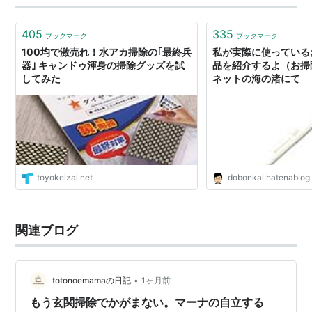
405
335
ブックマーク
ブックマーク
100均で激売れ！水アカ掃除の｢最終兵
私が実際に使っている
器｣ キャンドゥ渾身の掃除グッズを試
品を紹介するよ（お掃
してみた
ネットの海の渚にて
toyokeizai.net
dobonkai.hatenablog
関連ブログ
•
totonoemamaの日記
1ヶ月前
もう玄関掃除でかがまない。マーナの自立する