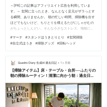
～[PR]この記事はアフィリエイト広告を利用していま
す。～ 玄関に立ったとき、なんとなく足元がザラっとす
る瞬間、ありませんか。 朝の忙しい時間、掃除機を出す
ほどでもないけど、ちりとりを構えるたびにしゃがむの
がちょっとしんどい。そんな小さなストレス、地味に積
み重なっていく気がしています。 キャンプから帰ってき
#
マーナ
#
スタンドほうきとりとり
#
玄関掃除
た日なんて、玄関はもう砂と落ち葉だらけ。ヨガでせっ
#
自立式ほうき
#
掃除グッズ
#
回転ヘッド
かく整えた体も、玄関でしゃがみ込むたびにリセットさ
れちゃう感覚、わかっていただけますか。 そんなときに
目に留まったのが、マーナの「スタンドほうきちりと
り」(W664W)でした。今回はまだ手元にない状態で、公
•
Quadro Diary 生成AI 過去日記
1ヶ月前
式情報をもとに気になったポイントを正…
【掃除アイテム】床・テーブル・台所──ふたりの
朝の掃除ルーティン！清潔に向かう朝：過去日記
217