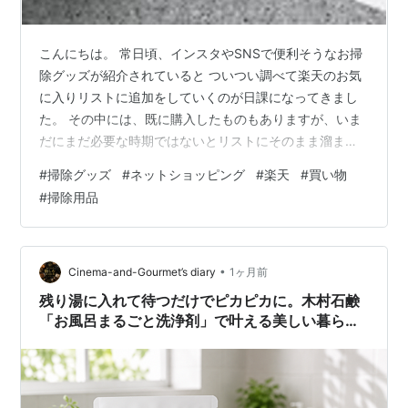
こんにちは。 常日頃、インスタやSNSで便利そうなお掃
除グッズが紹介されていると ついつい調べて楽天のお気
に入りリストに追加をしていくのが日課になってきまし
た。 その中には、既に購入したものもありますが、いま
だにまだ必要な時期ではないとリストにそのまま溜まっ
た商品の情報もあります。 今日はそんなお気に入りリス
#
掃除グッズ
#
ネットショッピング
#
楽天
#
買い物
トに入っている 便利そうなお掃除グッズ を、今後購入予
#
掃除用品
定がありそうかという基準で整理していきたいと思いま
す。 [rakuten:livingut:10237749:detail] アズマジックの
かため隙間ブラシ お風呂掃除のあらゆる隙間に手が届く
ブラシ。これで梅雨時期のカビ対策をしたい。 …
•
Cinema-and-Gourmet’s diary
1ヶ月前
残り湯に入れて待つだけでピカピカに。木村石鹸
「お風呂まるごと洗浄剤」で叶える美しい暮らし
✨