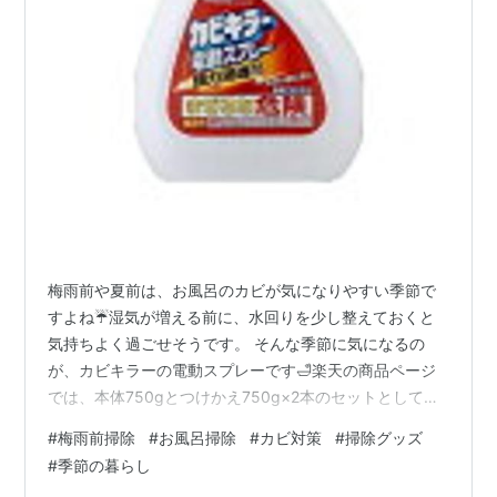
梅雨前や夏前は、お風呂のカビが気になりやすい季節で
すよね☔️湿気が増える前に、水回りを少し整えておくと
気持ちよく過ごせそうです。 そんな季節に気になるの
が、カビキラーの電動スプレーです🛁楽天の商品ページ
では、本体750gとつけかえ750g×2本のセットとして紹
介されています。 電動タイプなので、広い範囲にスプレ
#
梅雨前掃除
#
お風呂掃除
#
カビ対策
#
掃除グッズ
ーする時の手の負担を減らしやすそうです✨浴室の壁や
#
季節の暮らし
床、ゴムパッキンまわりなど、気になる場所のカビ対策