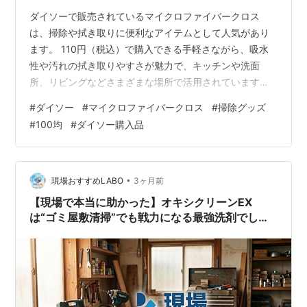
ダイソーで販売されているマイクロファイバークロス
は、掃除や拭き取りに便利なアイテムとして人気があり
ます。 110円（税込）で購入できる手軽さながら、吸水
性や汚れの拭き取りやすさが魅力で、キッチンや洗面
所、リビングなどさまざまな場所で活用されています。
「気になっているけれど、本当に便利なの？」「どんな
#
ダイソー
#
マイクロファイバークロス
#
掃除グッズ
使い方ができるの？」と感じている方もいるかもしれま
#
100均
#
ダイソー購入品
せん。 この記事では、ダイソーのマイクロファイバーク
ロスの特徴や、家の中で役立つ活用アイデアをご紹介し
ます。 掃除や収納をもっとラクにしたい方は、こちらの
記事も参考にしてみてください。 【コード類がごちゃつ
•
現場おすすめLABO
3ヶ月前
く！】スッキリ整理する裏ワザ5選 洗剤って…
【現場で本当に助かった】オキシクリーンEX
は“ゴミ屋敷清掃”でも戦力になる最強洗剤でした
💪