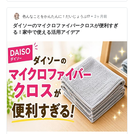
に使いやすそうですね。 つけかえもセットになっている
ので、季節の掃除用にまとめて用意しやすいです🧽梅雨
時期や大掃除前にも、家にあると安心感があります。 た
•
色んなことをかんたんに！だいじょうぶ⁉
2ヶ月前
だし、カビ取り剤なので使用時は換気…
ダイソーのマイクロファイバークロスが便利すぎ
る！家中で使える活用アイデア