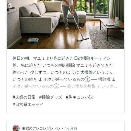
休日の朝、マユミより先に起きた日の掃除ルーティン
朝、先に起きた いつもの朝の掃除 マユミも起きてきた
終わった 少しずつ、いつものように 大掃除というより、
いつもの続き 🧹 ボクが使っているもの① ── 掃除機 🧹
ボクが使っているもの② ── 高い場所の埃取り レック
『激落ちくん』の商品一覧・人気ランキング（下の画像
#
夫婦の日常
#
掃除グッズ
#
胸キュン小説
からもリンクへ飛びます） 🧹 ボクが使っているもの②
#
日常系エッセイ
── 床・テーブル・ドア 🧹 ボクが使っているもの③ ──
床の仕上げ 🧴 マユミが使っているもの ── 台所 休日の
朝、マユミより先に起きた日の掃除ルーティン 朝、先に
起きた その日は、珍しくボクのほうが先に目を覚まし
•
主婦のアレコレソレドレ
1ヶ月前