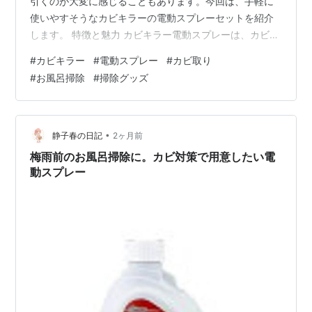
引くのが大変に感じることもあります。今回は、手軽に
使いやすそうなカビキラーの電動スプレーセットを紹介
します。 特徴と魅力 カビキラー電動スプレーは、カビ取
り剤を電動で噴射できる掃除アイテムです。楽天の商品
#
カビキラー
#
電動スプレー
#
カビ取り
ページでは、本体750gとつけかえ750g×2本のセットと
#
お風呂掃除
#
掃除グッズ
して紹介されています。お風呂場や水回りのカビ対策
に、まとめて用意しやすい内容です。 電動タイプなの
で、手で何度もレバーを引く負担を減らしやすいのが魅
力です。広めの浴室や、壁・床・ゴムパッキンまわりな
•
静子春の日記
2ヶ月前
どを掃除したい時にも使いやすそうです。 …
梅雨前のお風呂掃除に。カビ対策で用意したい電
動スプレー