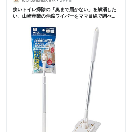
•
が手掛ける、お風呂掃除を手軽にしてくれる人気の洗浄
totonoemamaの日記
2ヶ月前
剤です。 🫧 残り湯に入れて「つけ置き」するだけ お風
狭いトイレ掃除の「奥まで届かない」を解消した
呂上がりの残り湯に洗浄剤を入れ…
い。山崎産業の伸縮ワイパーをママ目線で調べて
みました