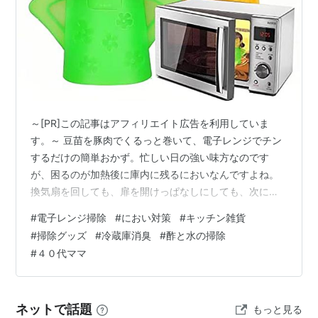
～[PR]この記事はアフィリエイト広告を利用していま
す。～ 豆苗を豚肉でくるっと巻いて、電子レンジでチン
するだけの簡単おかず。忙しい日の強い味方なのです
が、困るのが加熱後に庫内に残るにおいなんですよね。
換気扇を回しても、扉を開けっぱなしにしても、次に使
うときにふわっと香ってくることってありませんか。 拭
#
電子レンジ掃除
#
におい対策
#
キッチン雑貨
き掃除をしても、なんとなくすっきりしない。そんなモ
#
掃除グッズ
#
冷蔵庫消臭
#
酢と水の掃除
ヤモヤを抱えていたときに見つけたのが、今回ご紹介す
#
４０代ママ
る「Angry Mama（アングリーママ）」という電子レン
ジクリーナーです。まだ手元にはないのですが、調べて
みるとなかなかおもしろい仕組みの商品だったので、気
ネットで話題
もっと見る
になったポイントをまとめてシェアしたい…