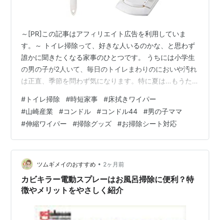
～[PR]この記事はアフィリエイト広告を利用していま
す。～ トイレ掃除って、好きな人いるのかな、と思わず
誰かに聞きたくなる家事のひとつです。 うちには小学生
の男の子が2人いて、毎日のトイレまわりのにおいや汚れ
は正直、季節を問わず気になります。特に夏は…もうた
め息しか出ない（笑）。 しかも我が家のトイレは狭く
#
トイレ掃除
#
時短家事
#
床拭きワイパー
て。タンクの下や便器の奥なんて、体をぐっと入れない
#
山崎産業
#
コンドル
#
コンドル44
#
男の子ママ
と手が届かない。毎日のことだから、その「ちょっとし
#
伸縮ワイパー
#
掃除グッズ
#
お掃除シート対応
た苦行」の積み重ねが、地味に疲れるんですよね。 そこ
で気になったのが、山崎産業のトイレすみずみ床用ワイ
パー（型番189915）です。今回は購入前に徹底的に調べ
た内容をシェアします。 山崎産業っ…
•
ツムギメイのおすすめ
2ヶ月前
カビキラー電動スプレーはお風呂掃除に便利？特
徴やメリットをやさしく紹介