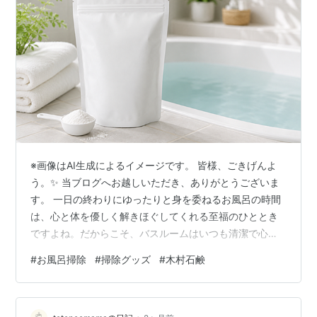
※画像はAI生成によるイメージです。 皆様、ごきげんよ
う。✨ 当ブログへお越しいただき、ありがとうございま
す。 一日の終わりにゆったりと身を委ねるお風呂の時間
は、心と体を優しく解きほぐしてくれる至福のひととき
ですよね。だからこそ、バスルームはいつも清潔で心地
よい空間に整えておきたいものです。 今回は、そんなお
#
お風呂掃除
#
掃除グッズ
#
木村石鹸
風呂掃除の負担をぐっと軽減してくれる便利なアイテム
をご紹介いたします。 「木村石鹸 お風呂まるごと洗浄
剤」🛁✨ 大正13年創業の老舗石鹸メーカー「木村石鹸」