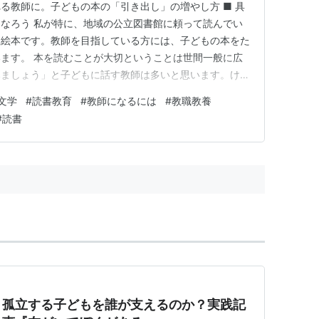
る教師に。子どもの本の「引き出し」の増やし方 ■ 具
なろう 私が特に、地域の公立図書館に頼って読んでい
に絵本です。教師を目指している方には、子どもの本をた
ます。 本を読むことが大切ということは世間一般に広
みましょう」と子どもに話す教師は多いと思います。けれ
げられる教師は、たくさんいるでしょうか。 一般的
文学
#
読書教育
#
教師になるには
#
教職教養
、高校生に勧める本をあげることはできるかもしれませ
#
読書
本リストもありますしね。 け…
：孤立する子どもを誰が支えるのか？実践記