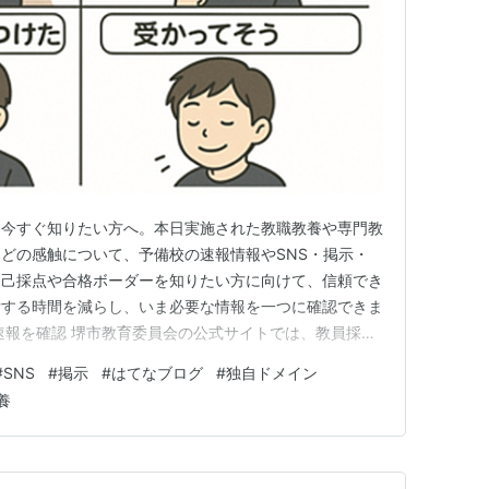
を今すぐ知りたい方へ。本日実施された教職教養や専門教
どの感触について、予備校の速報情報やSNS・掲示・
自己採点や合格ボーダーを知りたい方に向けて、信頼でき
索する時間を減らし、いま必要な情報を一つに確認できま
速報を確認 堺市教育委員会の公式サイトでは、教員採用
概要、成績通知に関する情報などが掲載されており、信頼
#
SNS
#
掲示
#
はてなブログ
#
独自ドメイン
認しておきたいページです。速報として正答は出ません
養
振り返りに役立ちます。 h…