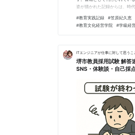
姿が描かれた記録からは、時
す。 今回はそのような数ある
#
教育実践記録
#
笠原紀久恵
くがある――学びあい、育ちあ
#
教育文化経営学院
#
学級経
思います。 ■ 今だからこそ
ITエンジニアが仕事に対して思うこ
堺市教員採用試験 解答
SNS・体験談・自己採