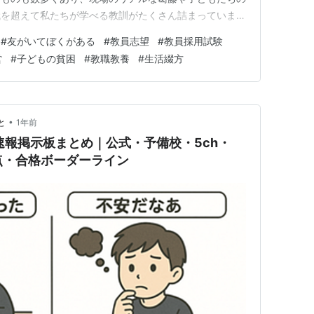
代を超えて私たちが学べる教訓がたくさん詰まっていま
実践記録の中から、笠原紀久恵さんの著書『友がいてぼ
#
友がいてぼくがある
#
教員志望
#
教員採用試験
う40人の学級物語』（1981年出版）をご紹介したいと
営
#
子どもの貧困
#
教職教養
#
生活綴方
読んでおきたい「古い実践…
•
と
1年前
速報掲示板まとめ｜公式・予備校・5ch・
点・合格ボーダーライン