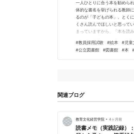
一人ひとりに合う本を勧められ
体的な書名を挙げられる教師に
るのが「子どもの本」、とく
くさん読んでほしいと思ってい
まっていますから、「本を読
どもそこで、具体的に書名をあ
#
教員採用試験
#
絵本
#
児童
に、乳幼児、小学生、中学生
#
公立図書館
#
図書館
#
本
ん。図書館等が作成したお勧め
関連ブログ
•
教育文化経営学院
4ヶ月前
読書メモ（実践記録）