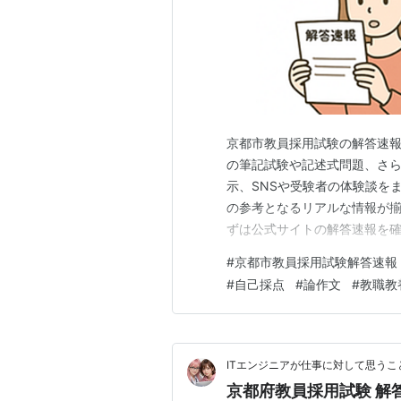
京都市教員採用試験の解答速
の筆記試験や記述式問題、さ
示、SNSや受験者の体験談を
の参考となるリアルな情報が揃
ずは公式サイトの解答速報を確
に関する日程や正答表、今後
#
京都市教員採用試験解答速報
的ですが、正確な情報を得る
#
自己採点
#
論作文
#
教職教
https://www.city.kyoto.lg.jp
ITエンジニアが仕事に対して思うこ
京都府教員採用試験 解