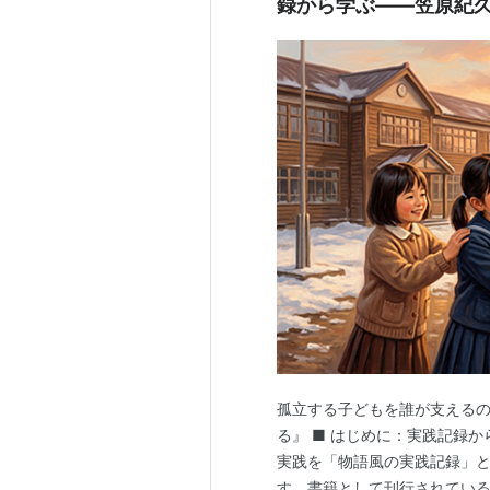
録から学ぶ――笠原紀
孤立する子どもを誰が支える
る』 ■ はじめに：実践記録
実践を「物語風の実践記録」
す。書籍として刊行されてい