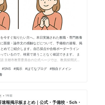
報を今すぐ知りたい方へ。本日実施された教職・専門教養
らに面接・論作文の感触などについて、予備校の速報、掲
まとめてご紹介します。自己採点や合格ボーダーライン
っているので、検索で迷うことなく確認できます。 ま
認 京都市教育委員会の公式ページでは、教員採用試験
のスケジュールを順次発表しています。速報の掲載は限定
#
SNS
#
掲示
#
はてなブログ
#
独自ドメイン
にはまずこちらを確認しておくと安心です。
養
/kyo…
•
と
1年前
答速報掲示板まとめ｜公式・予備校・5ch・