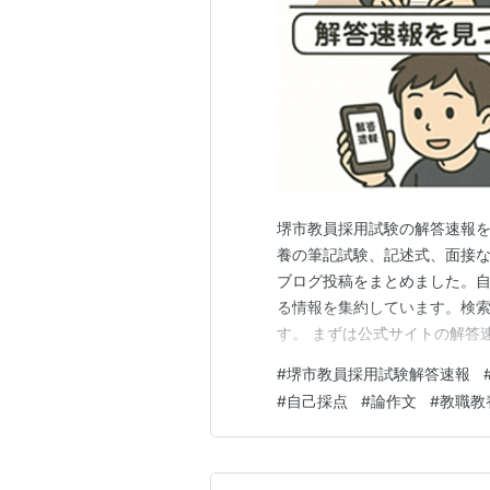
堺市教員採用試験の解答速報
養の筆記試験、記述式、面接な
ブログ投稿をまとめました。
る情報を集約しています。検
す。 まずは公式サイトの解答
試験に関する全体日程や試験
#
堺市教員採用試験解答速報
性の高い情報源として必ず確
#
自己採点
#
論作文
#
教職教
が、公式情報に基づいた対策の