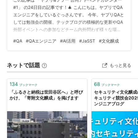
#1」 の24日目の記事です！🎄 こんにちは。ヤプリでQA
エンジニアをしているぐっさんです。 今年、ヤプリQAと
しては勉強会の開催、テックブログの積極的な更新やQA
外部イベントへの参加などチーム内外問わず様々な場面
でのQA技術発信を目標に活動をしてきました。 その一つ
#
QA
#
QAエンジニア
#
AI活用
#
JaSST
#
文化醸成
として、毎年行われていますQAエンジニアを対象とした
技術カンファレンス「JaSST’26 Tokyo」に、ヤプリQA
として初めてプロポーザル投稿へと挑戦しました。 結果
ネットで話題
もっと見る
無事1名のプロポーザルが採択されましたので、本記事で
は、チーム一丸となって実施したプロポーザル採択に至
るまで…
134
68
ブックマーク
ブックマーク
「ふるさと納税は世田谷区へ」と呼び
セキュリティ文化醸成
かけ、「寄附文化醸成」を掲げます
キュリティ競技会2025
ンジニアブログ