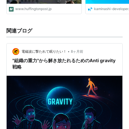
www.huffingtonpost.jp
kaminashi-developer.
関連ブログ
•
電磁波に撃たれて眠りたい！
8ヶ月前
"組織の重力"から解き放たれるためのAnti gravity
戦略