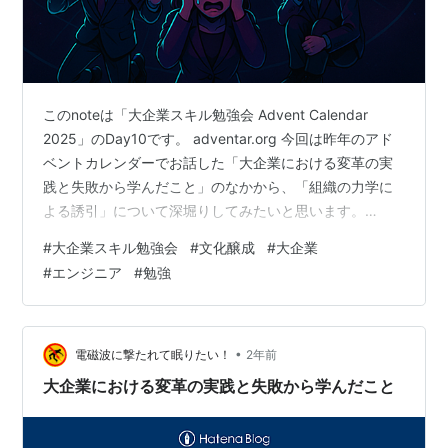
このnoteは「大企業スキル勉強会 Advent Calendar
2025」のDay10です。 adventar.org 今回は昨年のアド
ベントカレンダーでお話した「大企業における変革の実
践と失敗から学んだこと」のなかから、「組織の力学に
よる誘引」について深堀りしてみたいと思います。
4000文字超の長文となりましたが、どうぞお付き合い下
#
大企業スキル勉強会
#
文化醸成
#
大企業
さい。 blog.mamohacy.com 大企業の中で、DXやクラウ
#
エンジニア
#
勉強
ド、AIの推進など、新しい考え方や働き方を推進してい
こうとうすると、 「なぜか挑戦が途中で潰れる」「続か
ない」「評価されない」 そんな経験をしたことがある方
は少なくないと思います。 これは…
•
電磁波に撃たれて眠りたい！
2年前
大企業における変革の実践と失敗から学んだこと