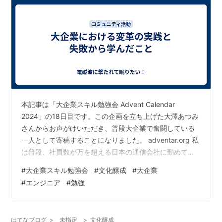
本記事は「大企業スキル勉強会 Advent Calendar
2024」の18日目です。この企画を立ち上げた大澤あつみ
さんからお声がけいただき、普段大企業で奮闘している
一人として寄稿することになりました。 adventar.org 私
は普段、社員数が万を超える日本の通信会社に勤めてい
ます。本記事では、大企業でのクラウド導入プロジェク
#
大企業スキル勉強会
#
文化醸成
#
大企業
トを推進してきた私の経験をもとに、どのような課題に
#
エンジニア
#
勉強
直面し、それを乗り越えたのか、特に「失敗」から得た
学びを共有したいと思います。 大企業での活動の経緯 大
企業に異文化を入れることの難しさ 自社の文化醸成まで
はてなブログ
>
未指定
>
文化醸成