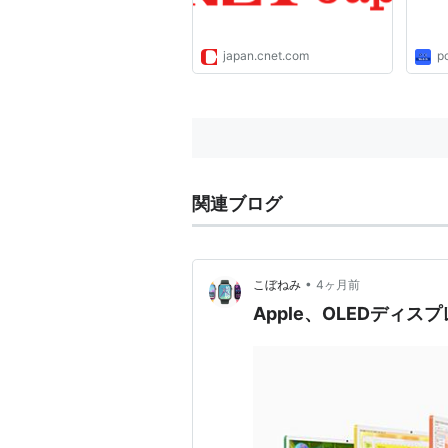
japan.cnet.com
p
関連ブログ
•
こぼねみ
4ヶ月前
Apple、OLEDディス