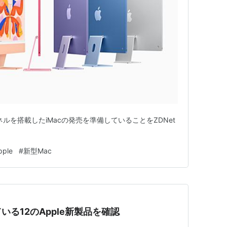
パネルを搭載したiMacの発売を準備していることをZDNet
pple
#
新型Mac
る12のApple新製品を確認