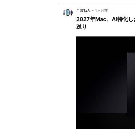
•
こぼねみ
1ヶ月前
2027年Mac、AI特
送り