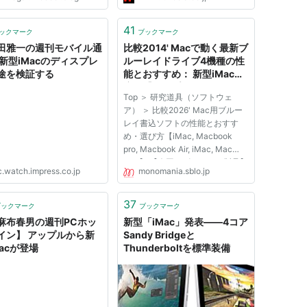
41
ックマーク
ブックマーク
田雅一の週刊モバイル通
比較2014' Macで動く最新ブ
 新型iMacのディスプレ
ルーレイドライブ4機種の性
途を検証する
能とおすすめ： 新型iMac対
応！【アップル・ロジテッ
Top ＞ 研究道具（ソフトウェ
ク・バッファロー・アイオー
ア） ＞ 比較2026' Mac用ブルー
データ】：BD-R BD-REの書
レイ書込ソフトの性能とおすす
込対応：Logitec LBD-
め・選び方【iMac, Macbook
PME6U3MSV パイオ
pro, Macbook Air, iMac, Mac
mini】 【今回レビューする製品】
c.watch.impress.co.jp
monomania.sblo.jp
2026年 Mac OS対応のBlu-rayラ
イティングソフトの比較：コーレ
ル Toast 20 Pro Toast 20
37
ブックマーク
ブックマーク
Titanium toast 19 18 17 16との違
麻布春男の週刊PCホッ
新型「iMac」発表――4コア
い・ブルーレ...
イン】 アップルから新
Sandy Bridgeと
acが登場
Thunderboltを標準装備