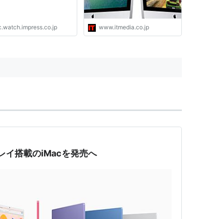
c.watch.impress.co.jp
www.itmedia.co.jp
プレイ搭載のiMacを発売へ