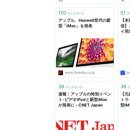
170
51
ブックマーク
ブ
アップル、Haswell世代の新
【本
型「iMac」を発表
信】
イ用
www.itmedia.co.jp
p
38
38
ブックマーク
速報：アップルの特別イベン
【元
ト-ビデオiPodと新型iMac
トラ
が発表に - CNET Japan
型iM