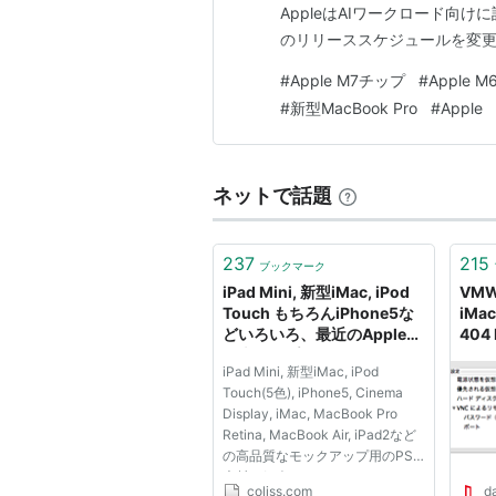
AppleはAIワークロード向
のリリーススケジュールを変更して
#
Apple M7チップ
#
Apple 
#
新型MacBook Pro
#
Apple
ネットで話題
237
215
ブックマーク
iPad Mini, 新型iMac, iPod
VMW
Touch もちろんiPhone5な
iMa
どいろいろ、最近のAppleが
404 
発表したプロダクトのモック
iPad Mini, 新型iMac, iPod
アップ用の素材のまとめ
Touch(5色), iPhone5, Cinema
Display, iMac, MacBook Pro
Retina, MacBook Air, iPad2など
の高品質なモックアップ用のPSD
素材を紹介します。
coliss.com
da