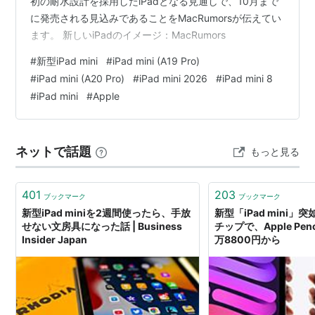
初の耐水設計を採用したiPadとなる見通しで、10月まで
に発売される見込みであることをMacRumorsが伝えてい
ます。 新しいiPadのイメージ：MacRumors
#
新型iPad mini
#
iPad mini (A19 Pro)
#
iPad mini (A20 Pro)
#
iPad mini 2026
#
iPad mini 8
#
iPad mini
#
Apple
ネットで話題
もっと見る
401
203
ブックマーク
ブックマーク
新型iPad miniを2週間使ったら、手放
新型「iPad mini」突
せない文房具になった話 | Business
チップで、Apple Penc
Insider Japan
万8800円から