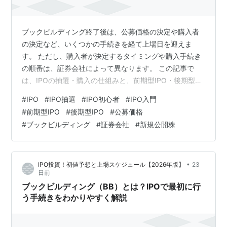
ブックビルディング終了後は、公募価格の決定や購入者
の決定など、いくつかの手続きを経て上場日を迎えま
す。 ただし、購入者が決定するタイミングや購入手続き
の順番は、証券会社によって異なります。 この記事で
は、IPOの抽選・購入の仕組みと、前期型IPO・後期型
IPOの違いについて解説します。 ＊「前期型IPO」「後期
#
IPO
#
IPO抽選
#
IPO初心者
#
IPO入門
型IPO」は、IPOの申込手順の違いを表す一般的な呼称で
#
前期型IPO
#
後期型IPO
#
公募価格
す。 IPOの抽選・購入の流れ ブックビルディング終了後
#
ブックビルディング
#
証券会社
#
新規公開株
は、一般的に次の流れで進みます。 1. 公募価格が決定す
る2. 購入者が決定する3. 必要な手続きを行う4. 上場日を
迎える ただし、購入者が決定するタイミングや必要な手
•
IPO投資！初値予想と上場スケジュール【2026年版】
23
続きの…
日前
ブックビルディング（BB）とは？IPOで最初に行
う手続きをわかりやすく解説