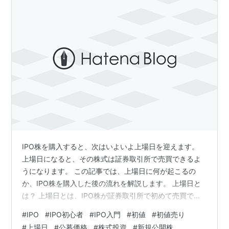
IPO株を購入すると、次はいよいよ上場日を迎えます。
上場日になると、その株式は証券取引所で売買できるよ
うになります。 この記事では、上場日に何が起こるの
か、IPO株を購入した後の流れを解説します。 上場日と
は？ 上場日とは、IPO株が証券取引所で初めて売買でき
るようになる日のことです。 上場日以降は、他の上場株
#
IPO
#
IPO初心者
#
IPO入門
#
初値
#
初値売り
式と同じように市場で売買できます。 初値とは？ 初値
#
上場日
#
公募価格
#
株式投資
#
新規公開株