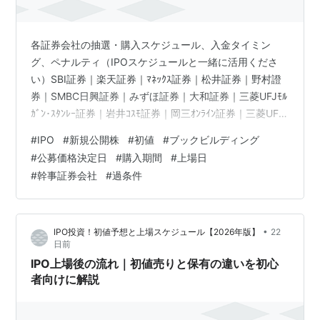
各証券会社の抽選・購入スケジュール、入金タイミン
グ、ペナルティ（IPOスケジュールと一緒に活用くださ
い）SBI証券｜楽天証券｜ﾏﾈｯｸｽ証券｜松井証券｜野村證
券｜SMBC日興証券｜みずほ証券｜大和証券｜三菱UFJﾓﾙ
ｶﾞﾝ･ｽﾀﾝﾚｰ証券｜岩井ｺｽﾓ証券｜岡三ｵﾝﾗｲﾝ証券｜三菱UFJ
eｺﾏｰｽ証券｜大和ｺﾈｸﾄ証券
#
IPO
#
新規公開株
#
初値
#
ブックビルディング
#
公募価格決定日
#
購入期間
#
上場日
#
幹事証券会社
#
過条件
•
IPO投資！初値予想と上場スケジュール【2026年版】
22
日前
IPO上場後の流れ｜初値売りと保有の違いを初心
者向けに解説