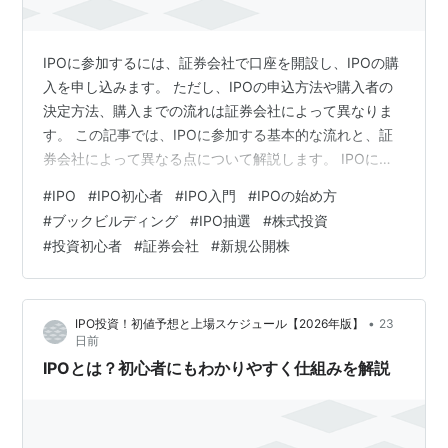
IPOに参加するには、証券会社で口座を開設し、IPOの購
入を申し込みます。 ただし、IPOの申込方法や購入者の
決定方法、購入までの流れは証券会社によって異なりま
す。 この記事では、IPOに参加する基本的な流れと、証
券会社によって異なる点について解説します。 IPOに参
加する流れ IPOへの参加は、次の流れで進みます。 1. 証
#
IPO
#
IPO初心者
#
IPO入門
#
IPOの始め方
券会社の口座を開設する2. ブックビルディング（需要申
#
ブックビルディング
#
IPO抽選
#
株式投資
告）に申し込む3. 公募価格が決定する4. 証券会社が定め
#
投資初心者
#
証券会社
#
新規公開株
る方法で購入者が決定する5. 必要な手続きを行う6.上場
後に売却または保有する それぞれ見ていきましょう。 1.
証券会社の口座を開設する IPOへ参加するには…
•
IPO投資！初値予想と上場スケジュール【2026年版】
23
日前
IPOとは？初心者にもわかりやすく仕組みを解説