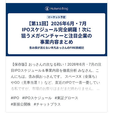
業内容まとめ
【保存版】おっさんの次なる戦い！2026年6月・7月の注
目IPOスケジュール＆事業内容を徹底分析 みなさん、こ
んにちは。含み損おっさんです。 スペースX（全落ち）
やGO（見事当選！）など、直近のIPOで一喜一憂してい
る私ですが、市場のお祭りはまだまだ終わりません。 む
しろここから夏にかけて、さらに面白い企業が続々と新
#
IPO
#
IPOスケジュール
#
東証グロース
規上場（IPO）を控えています。「IPO投資はスケジュー
#
新規公開株
#
チャットプラス
ル管理が10割」ということで、私が個人的に注目してい
る6月・7月のIPO案件をスケジュール順に細かく整理し