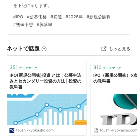
を下記に示します。
#
IPO
#
公募価格
#
初値
#
2026年
#
新規公開株
#
初値予想
#
騰落率
ネットで話題
もっと見る
351
310
ブックマーク
ブックマーク
IPO(新規公開株)投資 とは｜公募申込
IPO（新規公開株）の記
みとセカンダリー投資の方法 | 投資の
の教科書
教科書
toushi-kyokasho.com
toushi-kyokasho.co