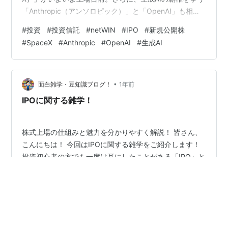
「Anthropic（アンソロピック）」と「OpenAI」も相次
いで上場の申請を出したという、まさに歴史的な「メガ
#
投資
#
投資信託
#
netWIN
#
IPO
#
新規公開株
テックお祭り騒ぎ」の仕様書（ニュース）が飛び込んで
#
SpaceX
#
Anthropic
#
OpenAI
#
生成AI
きたからです。 未上場だった時代の超大物が一斉に市場
という表舞台に上場されてくるわけですから、メディア
やSNSでは「どれを買うべきか？」「この祭りにとりあ
えず乗るべきか？」という議論で持ちきりです。 確か
•
面白雑学・豆知識ブログ！
1年前
に、個別のログを覗き…
IPOに関する雑学！