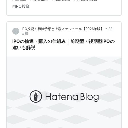
（はつね）とは、上場日に最初に成立した株価のことで
#
IPO投資
す。 IPOでは、初値が公募価格を上回る銘柄が多くあり
ます。 そのため、初値で売却して利益の獲得を目指す
「初値売り」という投資方法があります。 一方で、すべ
•
IPO投資！初値予想と上場スケジュール【2026年版】
22
てのIPO株が公募価格より高…
日前
IPOの抽選・購入の仕組み｜前期型・後期型IPOの
違いも解説