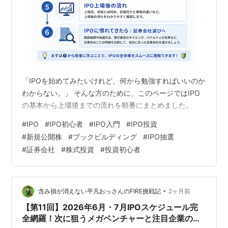
「IPOを始めてみたいけれど、何から勉強すればいいのか
わからない。」 そんな方のために、このページではIPO
の基本から上場後までの流れを順番にまとめました。
#
IPO
#
IPO初心者
#
IPO入門
#
IPO投資
#
新規公開株
#
ブックビルディング
#
IPO抽選
#
証券会社
#
株式投資
#
投資初心者
•
含み損が消えない平凡おっさんのFIRE挑戦記
2ヶ月前
【第11回】2026年6月・7月IPOスケジュール完
全網羅！次に狙うメガベンチャーと注目企業の事