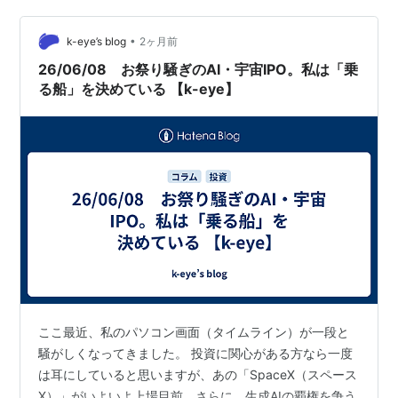
てみました！ 読者のみなさんも、申し込み忘れがないよ
うにぜひカレンダーにメモしていってくださいね
•
k-eye’s blog
2ヶ月前
（笑）。 🗓️ 2026…
26/06/08 お祭り騒ぎのAI・宇宙IPO。私は「乗
る船」を決めている 【k-eye】
ここ最近、私のパソコン画面（タイムライン）が一段と
騒がしくなってきました。 投資に関心がある方なら一度
は耳にしていると思いますが、あの「SpaceX（スペース
X）」がいよいよ上場目前。さらに、生成AIの覇権を争う