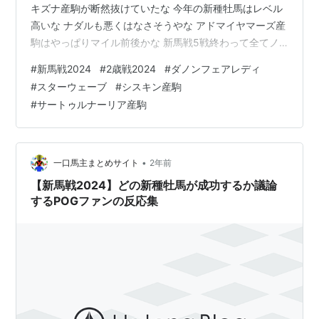
キズナ産駒が断然抜けていたな 今年の新種牡馬はレベル
高いな ナダルも悪くはなさそうやな アドマイヤマーズ産
駒はやっぱりマイル前後かな 新馬戦5戦終わって全てノ
ーザンファームやな もはやノーザンファーム産なら種牡
#
新馬戦2024
#
2歳戦2024
#
ダノンフェアレディ
馬が何であろうが勝つな ナダル産駒はダートだな 馬力は
#
スターウェーブ
#
シスキン産駒
あるけどトップスピードが足りない 新種牡馬勝ちはシス
#
サートゥルナーリア産駒
キンだけ!? そうやな サートゥルナーリア産駒勝てなかっ
た… サートゥルナーリア大丈夫か!? レイデオロコース辿
るなよ… 今週はダノンフェアレディとショウナンザナ
ド…
•
一口馬主まとめサイト
2年前
【新馬戦2024】どの新種牡馬が成功するか議論
するPOGファンの反応集