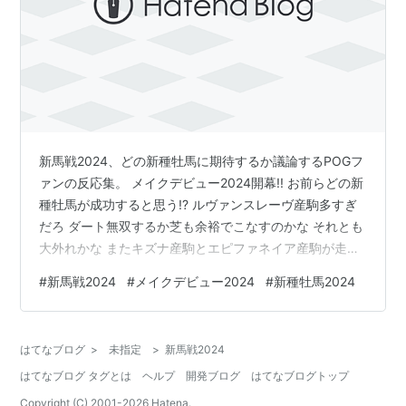
新馬戦2024、どの新種牡馬に期待するか議論するPOGフ
ァンの反応集。 メイクデビュー2024開幕!! お前らどの新
種牡馬が成功すると思う!? ルヴァンスレーヴ産駒多すぎ
だろ ダート無双するか芝も余裕でこなすのかな それとも
大外れかな またキズナ産駒とエピファネイア産駒が走り
そう サートゥルナーリア産駒頑張って欲しいけどね ロー
#
新馬戦2024
#
メイクデビュー2024
#
新種牡馬2024
ドカナロアが1,500万円でエピファネイア、キズナ、ドゥ
ラメンテが1,000万円トリオの年か ドゥラメンテはもう
シーズン途中で体調やばかったんだろうな 新種牡馬が一
はてなブログ
>
未指定
>
新馬戦2024
斉に開幕待機してるけど、スワーヴリチャード産駒あた
はてなブログ タグとは
ヘルプ
開発ブログ
はてなブログトップ
りに蹴散らされたら悲惨やね エピファネイア無双しそう
サ…
Copyright (C) 2001-
2026
Hatena.