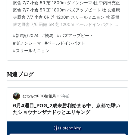
厩舎 7/7 小倉 5R 芝 1800m ダノンシーマ 牡 中内田充正
厩舎 7/7 小倉 5R 芝 1800m バズアップビート 牡 友道康
夫厩舎 7/7 小倉 6R 芝 1200m スリールミニョン 牝 高橋
康之厩舎 7/6 函館 5R 芝 1200m ベールドインパクト 牡
小島茂之厩舎 ダノンバラード産駒。まさかの襲名…。バ
#
新馬戦2024
#
競馬
#
バズアップビート
ラードと地味に一世代ズレてるのが惜しい。 6/27に美浦
#
ダノンシーマ
#
ベールドインパクト
南Wで83.0-67.6-53.2-38.1-12.0とこの厩舎なら上々の
#
スリールミニョン
動き。 同じダノンバラード産駒のキタウイングも管理し
ているし、血統的に…
関連ブログ
•
むねちのPOG情報局
2年前
6月4週目_POG_2歳未勝利始まる中、京都で輝い
たショウナンザナドゥとエリキング