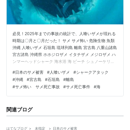
必見！2025年までの事故の統計で、人喰いザメが現れる
時期は〇月と〇月だった！ サメ サメ怖い 危険生物 魚類
沖縄 人喰いザメ 石垣島 琉球列島 離島 宮古島 八重山諸島
宮古諸島 沖縄県 ホホジロザメ イタチザメ メジロザメ ハ
ンマーヘッドシャーク 海水浴 海 ビーチ シュノーケリン
グ ダイビング 奄美大島 与論島 日本には、 砂浜が白く、
#
日本のサメ被害
#
人喰いザメ
#
シャークアタック
美しいビーチで溢れています。 そんな綺麗なビーチで 海
#
沖縄
#
宮古島
#
石垣島
#
離島
水浴やシュノーケリング最高ですよね。 鹿児島・沖縄で
#
サメ怖い サメ死亡事故
#
サメ死亡事件
#
海
は、気温が年間を通して高いので、 天気のいい日だと年
中泳ぐこともできます。 マリンアクテビティーが好きな
人に、 サメに注意すべき時期や、 その理由な…
関連ブログ
はてなブログ
>
未指定
>
日本のサメ被害