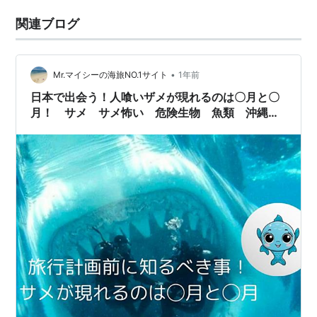
関連ブログ
•
Mr.マイシーの海旅NO.1サイト
1年前
日本で出会う！人喰いザメが現れるのは〇月と〇
月！ サメ サメ怖い 危険生物 魚類 沖縄
人喰いザメ 石垣島 琉球列島 離島 宮古島
シャークアタック 離島 八重山諸島 宮古諸
島 沖縄県 ホホジロザメ イタチザメ メジロ
ザメ ハンマーヘッドシャーク 海水浴 海 ビ
ーチ シュノーケリング ダイビング 奄美大
島 与論島