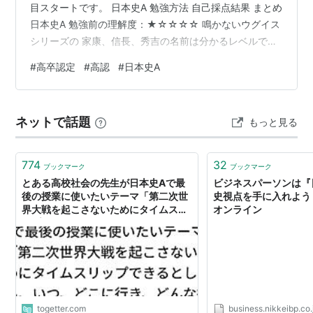
目スタートです。 日本史A 勉強方法 自己採点結果 まとめ
日本史A 勉強前の理解度：★☆☆☆☆ 鳴かないウグイス
シリーズの 家康、信長、秀吉の名前は分かるレベルで
す。 暗記は昔から苦手で 歴史そのものにも興味を持てず
#
高卒認定
#
高認
#
日本史A
何年に何があった、誰が何した等 過去授業で習ったこと
は 一切記憶にありませんでした。 勉強方法 YouTube、
過去問1回 計3時間 52/100点 まず過去問、というよりは
ネットで話題
もっと見る
何も覚えていなかったので 数あるYouTubeの中から 近代
史を中心に見ました。 世界史にも共…
774
32
ブックマーク
ブックマーク
とある高校社会の先生が日本史Aで最
ビジネスパーソンは『
後の授業に使いたいテーマ「第二次世
史視点を手に入れよう
界大戦を起こさないためにタイムスリ
オンライン
ップできるとしたら、いつ、どこに行
き、どんな行動をしますか？」
togetter.com
business.nikkeibp.co.