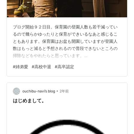
ブログ開始９２日目。保育園の登園人数も若干減ってい
るので幾らかゆったりと保育ができいるなあと感じるこ
ともあります。保育園はお盆も開園していますが登園人
数はもっと減ると予想されるので普段できないところの
掃除などをやれたらと思っています。
nashieda.hatenablog.com 今日は火曜日なので家族の事
#
姉弟愛
#
高校中退
#
高卒認定
を綴っていきたいと思います。 昨日引きこもりの息子に
保健師さんの訪問がありました。2～３か月に一度のペー
スで自宅に訪問してくれて息子とお話をしてくれます。
•
最近の様子や今後やりたいことなどざっくばらんに話を
ouchibu-navi’s blog
2年前
しているようです。私と2人暮らしで学校も行ってないの
はじめまして。
で基本的に他人と関わる機会はないの…