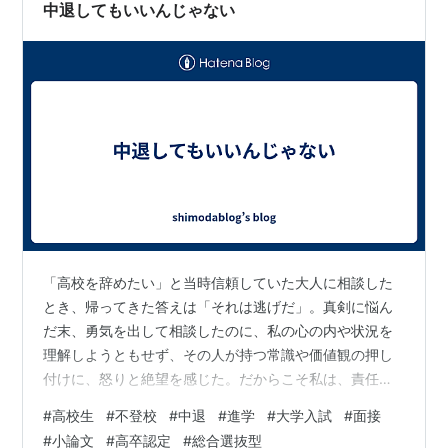
思うと胸が痛くなります。周りの大人たちから高校は卒
中退してもいいんじゃない
業した方が良いと散々言われていたので。…
「高校を辞めたい」と当時信頼していた大人に相談した
とき、帰ってきた答えは「それは逃げだ」。真剣に悩ん
だ末、勇気を出して相談したのに、私の心の内や状況を
理解しようともせず、その人が持つ常識や価値観の押し
付けに、怒りと絶望を感じた。だからこそ私は、責任を
もって「中退してもいいんじゃない」と言える大人であ
#
高校生
#
不登校
#
中退
#
進学
#
大学入試
#
面接
りたい。その学生さんがいかなる決断をしようとも、そ
#
小論文
#
高卒認定
#
総合選抜型