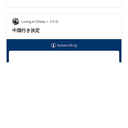
の学生さんの個性を、可能性を、信じて伸ばして、明る
い未来へ背中を押してあげられる人生の先輩でありた
い。 学校生活が楽しいのなら、学生のままでいい。疲れ
たなら、休めばいい。それがあなたの大事な時間とエネ
•
Living in China
4年前
ルギーを消耗してしまっているのなら、辞めればいい。
中国行き決定
…
8月に1回目の高卒認定試験を受験しました。 結果は合
格！ 保険としてとりあえず大学受験はできる状態になり
ました。 そして、夫は中国へと旅立ちます。 10日間の隔