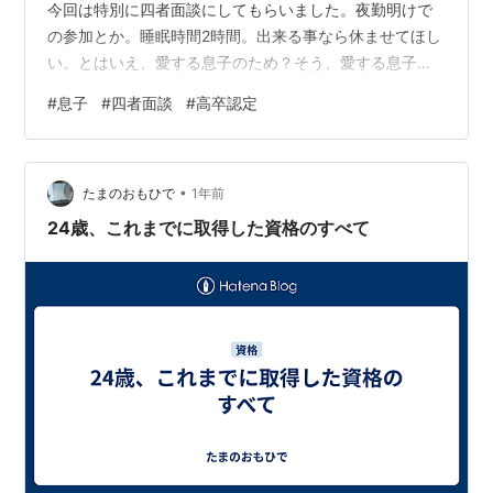
今回は特別に四者面談にしてもらいました。夜勤明けで
の参加とか。睡眠時間2時間。出来る事なら休ませてほし
い。とはいえ、愛する息子のため？そう、愛する息子の
ため。うん、愛する息子のため。DA・YO・NE？ 四者面
#
息子
#
四者面談
#
高卒認定
談では。このままだと進級できないよ、ってのが前提。
1.このまま進級を目指す。2.留年込みで考える。3.通信制
高校に転校。4.高卒認定（大検）を目指す。 この辺りを
•
提案されました。通信制高校以外は、既に俺と息子で会
たまのおもひで
1年前
話済み案件なんですけど。いや、正確には通信制高校の
24歳、これまでに取得した資格のすべて
話しもしてるんですけど。…