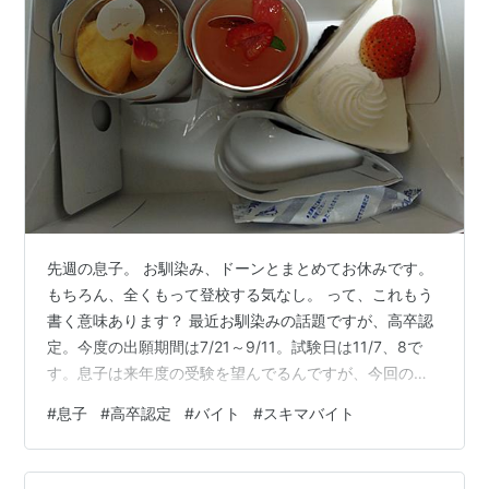
先週の息子。 お馴染み、ドーンとまとめてお休みです。
もちろん、全くもって登校する気なし。 って、これもう
書く意味あります？ 最近お馴染みの話題ですが、高卒認
定。今度の出願期間は7/21～9/11。試験日は11/7、8で
す。息子は来年度の受験を望んでるんですが、今回の試
験を受けさせようかと思って。高卒認定に受かったら高
#
息子
#
高卒認定
#
バイト
#
スキマバイト
校に残る選択肢は消えるでしょ。でも、その理屈でいう
と、結果発表の12/8までは辞めないことになるのか？留
年決まったらどうするつもりなんだろ？元々は留年も視