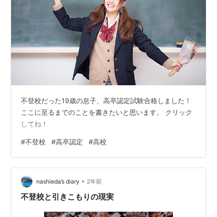
不登校だった19歳の息子、高卒認定試験合格しました！
ここに至るまでのことを書きたいと思います。 クリック
してね！
#
不登校
#
高卒認定
#
高校
•
nashieda’s diary
2年前
不登校と引きこもりの現実