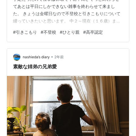
てあとは平日にしかできない雑事を終わらせて来まし
た。 きょうは金曜日なので不登校と引きこもりについて
綴っていきたいと思います。 中２～現在（１６歳）まで
不登校、自宅引きこもりの息子。体は元気で毎日ゲーム
#
引きこもり
#
不登校
#
ひとり親
#
高卒認定
にいそしんでおりますが最近ゲーム以外の何かをやって
みたいと口にしてますが明確に何かというのはつかんで
ない様子。バイトもしたいけど一度落ちたことが気にな
•
っているのか動き出すことはできない模様。高卒認定の
nashieda’s diary
2年前
試験は受験して次は科目履修の為の勉強をするのでその
素敵な姉弟の兄弟愛
通信講座の申し込みをしようと思っていた矢先、子ど…