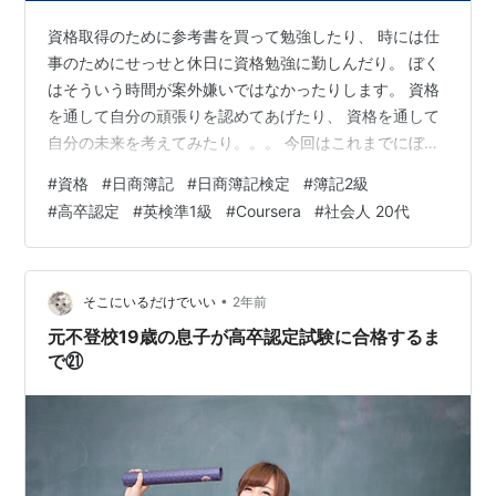
資格取得のために参考書を買って勉強したり、 時には仕
事のためにせっせと休日に資格勉強に勤しんだり。 ぼく
はそういう時間が案外嫌いではなかったりします。 資格
を通して自分の頑張りを認めてあげたり、 資格を通して
自分の未来を考えてみたり。。。 今回はこれまでにぼく
が取った資格を纏めてみます！ 簡単な目次↓↓ 1. 取得し
#
資格
#
日商簿記
#
日商簿記検定
#
簿記2級
た資格全部 ( ○ 高卒認定 ○ 英検準1級 ○ 日商簿記2級 ○
#
高卒認定
#
英検準1級
#
Coursera
#
社会人 20代
(coursera) IBM Data Science Professional ○ ケアストレ
スカウンセラー ○ IT系資格色々 ) 2. 社会に出て役に立っ
た資格 3. 今後取りたい資格 1. 1. 高卒認定試…
•
そこにいるだけでいい
2年前
元不登校19歳の息子が高卒認定試験に合格するま
で㉑