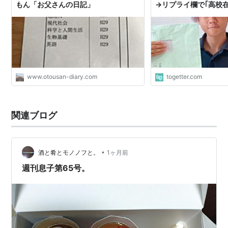
もん「お父さんの日記」
→リプライ欄で｢高校
試験に合格するとどう
論に
www.otousan-diary.com
togetter.com
関連ブログ
•
酒と肴とモノノフと。
1ヶ月前
週刊息子第65号。