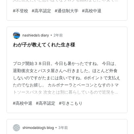
っぱいの心がホッとなるよう、少しでもお役に立てたら
#
不登校
#
高卒認定
#
通信制大学
#
高校中退
嬉しいです。 よろしくお願いします 記事を更新するまで
に時間がかかってしまうので、とりあえずおすすめの記
事を載せておきますね！ 《不登校の記事》 ⇨【行く行く
•
詐欺？】不登校のわたしが学校へ行きたいのに行けなか
nashieda’s diary
2年前
った理由 ⇨【重要かも】心の扉をひらくには？親子の
わが子が教えてくれた生き様
信…
ブログ開始３８日目。今日も暑かったですね。 今日は、
退勤後次女とパスタ屋さんへ行きました。ほとんど外食
しないのですがたまには良いですね。dポイントで支払え
たのでなお嬉し。 カルボナーラとベーコンとなすのトマ
トソースパスタ 次女とは別に暮らしているので近況を話
したりしました。現在は、通信制の大学に在籍している
#
高校中退
#
高卒認定
#
引きこもり
ため土日にオンラインで授業があるとのこと。勉強の忙
しい日々を送っているようですが充実しているようなの
で安心しました。 その彼女も人間関係でつまずきせっか
•
く入学した公立高校を2年1学期で中退。その時のことを
shimodablog’s blog
3年前