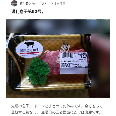
•
野に入れてたんですけど、これ留年してもムダでしょ？
酒と肴とモノノフと。
2ヶ月前
年度が替わったら登校できるようになるとか思ってるん
週刊息子第62号。
ですかね？留年視野って体調不…
先週の息子。 ドーンとまとめてお休みです。全くもって
登校する気なし。 金曜日の三者面談にだけは出席です。