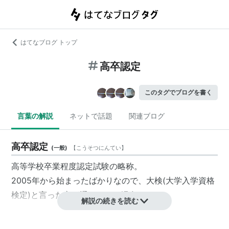
はてなブログ トップ
高卒認定
このタグでブログを書く
言葉の解説
ネットで話題
関連ブログ
高卒認定
(
一般
)
【
こうそつにんてい
】
高等学校卒業程度認定試験の略称。
2005年から始まったばかりなので、大検(大学入学資格
検定)と言った方が通じやすい場合も。
解説の続きを読む