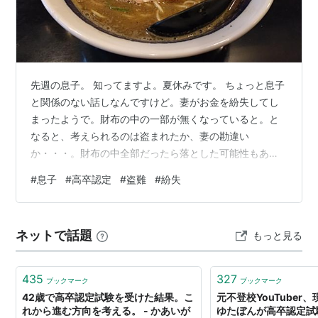
先週の息子。 知ってますよ。夏休みです。 ちょっと息子
と関係のない話しなんですけど。妻がお金を紛失してし
まったようで。財布の中の一部が無くなっていると。と
なると、考えられるのは盗まれたか、妻の勘違い
か・・・。財布の中全部だったら落とした可能性もある
と思うんですが、残ってるんですよねぇ。一部紛失と書
#
息子
#
高卒認定
#
盗難
#
紛失
きましたが、実はそれなりの額で。というか、7割方紛失
したらしく。盗まれたとするなら、職場か、それと
も・・・。確証もないのに、職場で荒波をたてるのもね
ネットで話題
もっと見る
ぇ。ということで、紛失したものはそのまま諦めです。
妻の金銭紛失とは関係ない話しなんですけど。最近、息
子が色々と買い物してるみたいなんですよ。昨日も、新
435
327
ブックマーク
ブックマーク
し…
42歳で高卒認定試験を受けた結果。こ
元不登校YouTuber
れから進む方向を考える。 - かあいが
ゆたぼんが高卒認定試