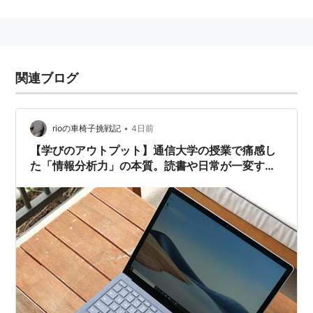
るテキストを元に学習し、その結果であるリポートを提
出する通信添削を併せ、単位取得認定試験に合格をしな
がら合計124単位を取得し、卒業を目指す。
数年前まではテキストとスクーリングのみの学習内容で
関連ブログ
あったが、最近では衛星放送やインターネット上での講
義を受けることが出来るなど、学習内容はますます発展
している。
•
rioの車椅子挑戦記
4日前
【学びのアウトプット】通信大学の授業で痛感し
現在働いているが、仕事上ある知識が必要になって入学
た「情報分析力」の本質。読書や日常が一変する
する人。教職員をしているが、高校や中学校だけでな
思考法
く、小学校の教員免許も欲しい人。理系の大学を卒業し
たが、文系の知識を得ようとして再び入学する人。家庭
的な都合で、当時現役で大学に入学できなかった人。生
涯学習の一環のために入学する人……など、様々な理由
で入学する人が多く、その年齢層は20代から60代、70
代に及び幅広い。