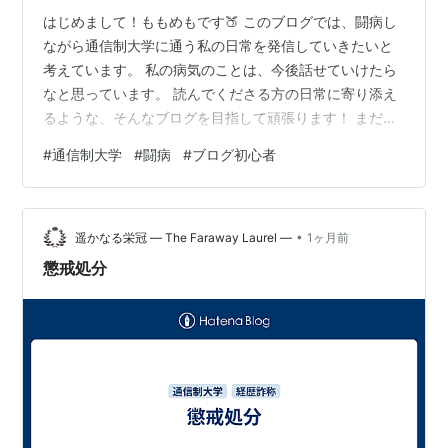
はじめまして！ももめもです🍑 このブログでは、闘病し
ながら通信制大学に通う私の日常を発信していきたいと
考えています。 私の病気のことは、今後話せていけたら
なと思っています。 読んでくださる方の日常に寄り添え
るような、そんなブログを目指して頑張ります！ まだま
だ分からないことだらけですが、一生懸命頑張りますの
#
通信制大学
#
闘病
#
ブログ初心者
で温かい目で見守ってくれると嬉しいです。 よろしくお
願いいたします🍑
•
遥かなる栄冠 ― The Faraway Laurel ―
1ヶ月前
懲戒処分