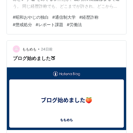
う。 同じ経歴詐称でも、どこまでが許され、どこからが
アウトなのか── その境界線を探るには、この二つを並べ
#
昭和おやじの独白
#
通信制大学
#
経歴詐称
て眺めるのがいちばん手っ取り早いだろう。 そしてこの
#
懲戒処分
#
レポート課題
#
労働法
判例を基にした考察を、このレポート第四課題の結論に
持っていきたい。 スーパーバッグ事件というのはコンビ
ニ袋を使った完全犯罪かと思ったが、社名だった。 この
事件の核心は、詐称そのものが採用の前提を根本から揺
•
ももめも
24日前
るがしていたという点に尽…
ブログ始めました🍑