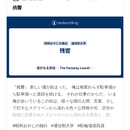
残響
『残響』 新しい週が始まった。 俺は相変わらず駐車場か
ら駐車場へと巡回を続ける。 それが仕事だからだ。 いま
俺が歩いているこの街は、様々な国の人間、言葉、そし
て巨大なスクリーンから溢れる色々な情報や光、店先や
街頭に設置されたスピーカーから流れ出る音楽と、防犯
意識の啓発アナウンスに覆われている。 この情報の洪水
#
昭和おやじの独白
#
通信制大学
#
駐輪場巡回員
と人間の洪水は、まるで電車の窓から線路の敷石を眺め