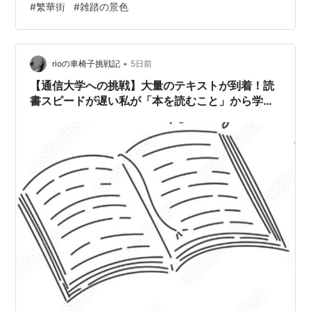
#
繁華街
#
雑踏の景色
ているようで、昭和おやじの頭では整理が追いつかな
い。 いつもの四つ角、いつも聞こえる大音量の音楽が聞
こえない。目をやると、ついこの間まであった店が、閉
店していた――。 そしてこの街は、駅に向かってすり鉢
•
rioの車椅子挑戦記
5日前
状に沈むような地形になっている。 夏に…
【通信大学への挑戦】大量のテキストが到着！読
書スピードが遅い私が「本を読むこと」から学ん
だ本当の価値