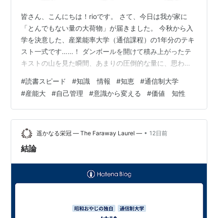
皆さん、こんにちは！rioです。 さて、今日は我が家に
「とんでもない量の大荷物」が届きました。 今秋から入
学を決意した、産業能率大学（通信課程）の1年分のテキ
スト一式です……！ ダンボールを開けて積み上がったテ
キストの山を見た瞬間、あまりの圧倒的な量に、思わず
「うわっ……これ本当に全部読むのか……！？」と固まっ
#
読書スピード
#
知識 情報
#
知恵
#
通信制大学
てしまいました（笑）。 私が産能大の通信課程で学ぶこ
#
産能大
#
自己管理
#
意識から変える
#
価値 知性
とを決めたのは、単に「大学卒業の肩書（学）」が欲し
いからではありません。これから自分が仕事や実務で直
面する課題に対して、本質的な知識を身につけ、実践に
落とし込みたいという強い探究心があったからです。 実
•
遥かなる栄冠 ― The Faraway Laurel ―
12日前
は昨日も、入学説明会と模擬オンライ…
結論