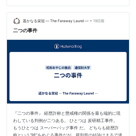
今、再び大学を考え始めた理由 通信制大学を調べてみた
学費とNISAで葛藤している まだ決めていないけれど、資
料請求をして…
•
遥かなる栄冠 ― The Faraway Laurel ―
19日前
二つの事件
『二つの事件』 経歴詐称と懲戒権の関係を最も端的に現
わしている判例が二つある。 ひとつは 炭研精工事件。
もうひとつは スーパーバッグ事件 だ。 どちらも経歴詐
称という“嘘”をめぐる事件だが、裁判所の結論はまるで違