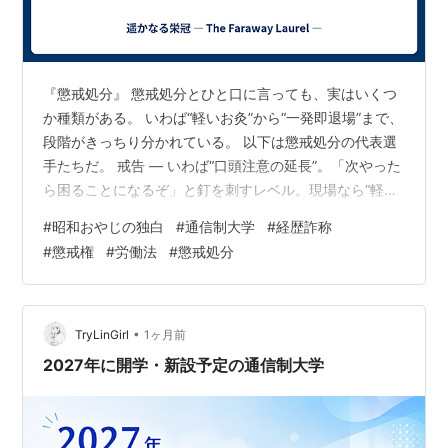
『懲戒処分』 懲戒処分とひと口に言っても、実はいくつ
か種類がある。 いわば“軽いお灸”から“一発即退場”まで、
段階がきっちり分かれている。 以下は懲戒処分の代表選
手たちだ。 戒告 — いわば“口頭注意の延長”。「次やった
ら困ることになるぞ」と釘を刺すレベル。現場なら“軽い
お灸”。 けん責 — 文書での注意。「記録に残る」ので、
#
昭和おやじの独白
#
通信制大学
#
経歴詐称
本人にとってはズシッと重い。 減給 — 給料を一定割合
#
懲戒権
#
労働法
#
懲戒処分
カット。ただし労基法で1回の額は1日平均賃金の半額ま
でと上限が決まっている。 出勤停止 — 一定期間、会社
に来させない。給料も出ないことが多い。現場では“空気
が凍る”処分。 諭旨退職 — 「自分から辞めたことにして
•
TryLinGirl
1ヶ月前
くれ…
2027年に開学・新設予定の通信制大学