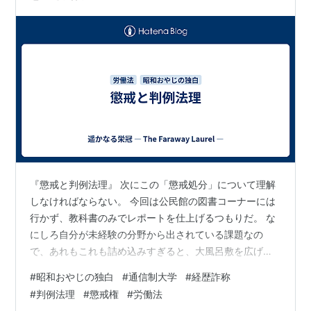
『懲戒と判例法理』 次にこの「懲戒処分」について理解
しなければならない。 今回は公民館の図書コーナーには
行かず、教科書のみでレポートを仕上げるつもりだ。 な
にしろ自分が未経験の分野から出されている課題なの
で、あれもこれも詰め込みすぎると、大風呂敷を広げす
ぎて収拾がつかなくなるのが目に見えている。 さて懲戒
#
昭和おやじの独白
#
通信制大学
#
経歴詐称
処分とは、服務規律に違反した労働者に科す制裁措置の
#
判例法理
#
懲戒権
#
労働法
ことだ。 なぜ懲戒処分なるものが必要なのかというと、