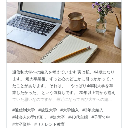
通信制大学への編入を考えています 実は私、44歳になり
ます。 短大卒業後、ずっと心のどこかに引っかかってい
たことがあります。 それは、 「やっぱり4年制大学を卒
業したかった」 という気持ちです。 20年以上前から抱え
ていた思いなのですが、最近になって再び大学への編入
を真剣に考え始めました。 短大卒業と同時に編入したか
#
通信制大学
#
放送大学
#
大学編入
#
3年次編入
った なぜ今まで大学へ行かなかったのか 当時の保育士の
#
社会人の学び直し
#
短大卒
#
40代主婦
#
子育て中
給料では生活が精一杯だった 通信制大学も時間が取れな
#
大卒資格
#
リカレント教育
かった 思い切って異業種へ転職した 44歳、子育て中の