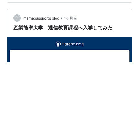
およそ職場というものは、性別、思想、信条、性格、好
き嫌い、といった様々なタイプの労働者で構成されてい
る。この多種多様な労働者を組織的かつ統一的に秩序づ
•
mamepassport’s blog
1ヶ月前
ける必要があるからだ。 そして、使用者が職…
産業能率大学 通信教育課程へ入学してみた
少し前の話しになりますが、今年の4月から産能大学の通
信課程へ入学しました！ ■産能大学への入学を決めた理
由 ①卒業率の高さ（単位の取りやすさ） ②通学スクー
リングがないこと ③学費の安さ で、決めました。 最終