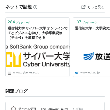
がハッとさせられたのは、「目的がないと、情報分析な
関連キーワード
ネットで話題
もっと見る
んてしようがない」という言葉でし…
通信教育
通信制高校
284
107
ブックマーク
ブックマーク
通信制大学院
通信制大学 サイバー大学 オンラインで
通信制大学・大学院の
ITとビジネスを学び、大学卒業資格
（学士号）を取得できる
*1
:
大学によっては小論文と志願理由書が必要。
*2
:
ただし、卒業証書には「通信課程」と書かれている
大学もあるなど、通学課程と通信課程を区別している大
学もあるようだ。
*3
:
しかしながら働きながら卒業すれば、企業等からは
www.cyber-u.ac.jp
www.ouj.ac.jp
大きな評価を得るアピールポイントとなることは確か。
関連ブログ
•
遥かなる栄冠 ― The Faraway Laurel ―
5日前