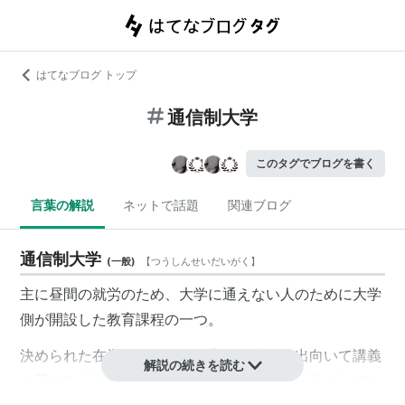
はてなブログ トップ
通信制大学
このタグでブログを書く
言葉の解説
ネットで話題
関連ブログ
通信制大学
(
一般
)
【
つうしんせいだいがく
】
主に昼間の就労のため、大学に通えない人のために大学
側が開設した教育課程の一つ。
決められた在学年数の間に、実際に大学へ出向いて講義
解説の続きを読む
を受ける「
スクーリング
（面接授業）」と、送られてく