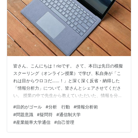
主に書類選考のみ
*1
で入学できるところがほとんどであ
るため、入試試験が無いことから世間ではあまり評価し
てもらえない傾向にあるが、卒業できれば通学課程の卒
業生と全く同じ資格が授与されるので、経歴としては大
学卒業資格を得たことになる
*2
。
ほとんどの生徒が働きながら学ぶため、4年間でスムー
ズに卒業できる学生は極僅かで、ほとんどが6年〜8年
皆さん、こんにちは！rioです。 さて、本日は先日の模擬
かけて卒業する場合が多い。また、自主学習がメインな
スクーリング（オンライン授業）で学び、私自身が「こ
ので、固い信念を持って学業に臨まない限り卒業は大変
れは目からウロコだ……！」と深く深く反省・納得した
難しいとされる
*3
。
「情報分析力」について、皆さんとシェアさせてくださ
い。 授業の中で先生から教えていただいた、情報を分析
通信制大学の他にも通信制大学院なども続々と開講さ
して活用するための基本プロセスがこちらです。 まず
れ、数多くの学生が学んでいる。
#
目的がゴール
#
分析 行動
#
情報分析術
「目的」を定める 目的に対して「現状」を把握する 必要
#
問題意識
#
疑問符
#
通信制大学
通信制大学を設けている大学は、下記のURLをご参照い
な情報を集めて「分析」する 問題解決や「意思決定」に
#
産業能率大学通信
#
自己管理
つなげる 文字にするとシンプルに見えますが、これ、実
ただきたい。
際にやろうとすると本当に奥が深いんです……！ 特に私