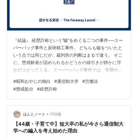
『結論』 経歴詐称という“嘘”をめぐる二つの事件──スー
パーバッグ事件と炭研精工事件。 どちらも嘘をついたと
いう点では同じだが、裁判所の判断はまるで違う。 そこ
に、懲戒解雇が認められるかどうかの線引きが静かに浮
かび上がってくる。 スーパーバッグ事件では、学歴や職
歴といった採用の入口にあたる情報が意図的に偽られ、
#
昭和おやじの独白
#
通信制大学
#
労働法
企業が最初の判断を誤らされていた。 採用の前提が崩れ
#
懲戒処分
#
経歴詐称
ていれば、信頼関係は最初の一歩から破綻している。裁
判所が懲戒解雇を有効としたのは当然といえる。 一方、
炭研精工事件では、学歴詐称そのものよりも、企業秩序
に直結する重大事実──懲役刑の隠匿──が問題とされ
•
ほんとノート
17日前
た。採用時には、企業秩序や適正配置…
【44歳・子育て中】短大卒の私が今さら通信制大
学への編入を考え始めた理由