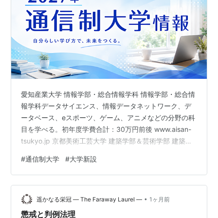
愛知産業大学 情報学部・総合情報学科 情報学部・総合情
報学科データサイエンス、情報データネットワーク、デ
ータベース、eスポーツ、ゲーム、アニメなどの分野の科
目を学べる。初年度学費合計：30万円前後 www.aisan-
tsukyo.jp 京都美術工芸大学 建築学部＆芸術学部 建築学
部建築学科（通信教育課程）（仮称） 芸術学部デザイ
#
通信制大学
#
大学新設
ン・工芸学科（通信教育課程）（仮称） 初年度学費合
計：33万円 www.kyobi.ac.jp 種智院大学 社会共創学
科・社会共創学部 仏教コース・社会マネジメントコー
•
ス・クリエイティブコースの３つ。 初年度学費合計：
遥かなる栄冠 ― The Faraway Laurel ―
1ヶ月前
418,000円 www.shuchiin.jp …
懲戒と判例法理