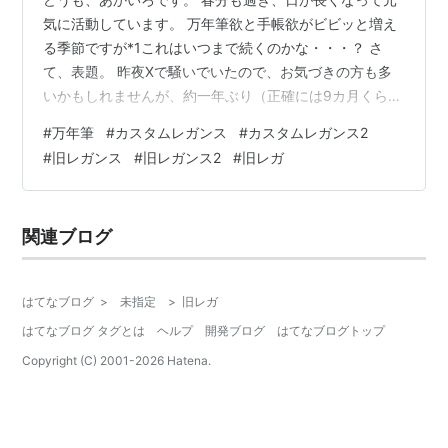
気に活動しています。 万年筆欲と手帳欲がビビッと増え
る季節ですが*1これはいつまで続くのかな・・・？ さ
て、表題。 昨夜Xで騒いでいたので、お気づきの方も多
いかもしれませんが、約一年ぶり（正確には9カ月くら
い）に万年筆をお迎えしました！ヨッ カスタムレガンス
#
万年筆
#
カスタムレガンス
#
カスタムレガンス2
2 レッド×ブルーです！ いわゆる旧レガと呼ばれる古い万
#
旧レガンス
#
旧レガンス2
#
旧レガ
年筆ですが、この度某オークションにてGETしまし
た〜〜！ 廃盤から約20年弱経った今でも時々オークショ
ンやフリマアプリで見かけるくらいには人気が高く、ど
関連ブログ
こで販売されても瞬殺なことが多いですが、ご縁があっ
て嬉しい限りです。 ちょこちょこ…
はてなブログ
>
未指定
>
旧レガ
はてなブログ タグとは
ヘルプ
開発ブログ
はてなブログトップ
Copyright (C) 2001-
2026
Hatena.