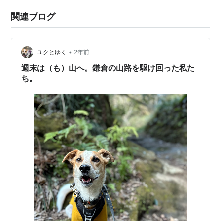
関連ブログ
•
ユクとゆく
2年前
週末は（も）山へ。鎌倉の山路を駆け回った私た
ち。