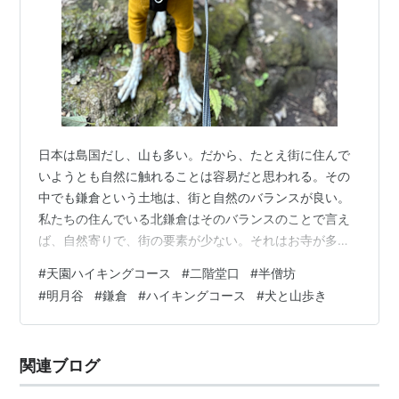
日本は島国だし、山も多い。だから、たとえ街に住んで
いようとも自然に触れることは容易だと思われる。その
中でも鎌倉という土地は、街と自然のバランスが良い。
私たちの住んでいる北鎌倉はそのバランスのことで言え
ば、自然寄りで、街の要素が少ない。それはお寺が多
く、お店が広がる余地がないからなのか。お寺の借地も
#
天園ハイキングコース
#
二階堂口
#
半僧坊
多いようだ。 山、行こうぜ。 毎日犬と散歩に出かける身
#
明月谷
#
鎌倉
#
ハイキングコース
#
犬と山歩き
としては、すぐに山の中に行けるのはありがたい。道路
を渡るときでさえ、自動車を蹴散らすように威嚇しなが
ら格好つけて渡る犬を連れているような私たちにとって
関連ブログ
は特にそうだ。 私は虫が大の苦手だ。子供の頃はカマキ
リを捕まえたり、イモムシを多量に集めたり、カブ…