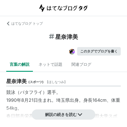
はてなブログ トップ
星奈津美
このタグでブログを書く
言葉の解説
ネットで話題
関連ブログ
星奈津美
(
スポーツ
)
【
ほしなつみ
】
競泳（バタフライ）選手。
1990年8月21日生まれ。埼玉県出身。身長164cm、体重
54kg。
解説の続きを読む
春日部共栄高等学校を経て、2009年に早稲田大学スポ
ーツ科学部に進学。スウィン大教所属。