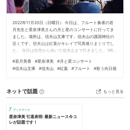
2022年11月20日（日曜日） 今日は、フルート奏者の若
月先生と星奈津美さんの月と星のコンサートに行ってき
ました。場所は、信夫山文庫です。信夫山の護国神社の
近くです。信夫山は紅葉がキレイで写真撮りまくりでし
た。 当日は自宅から歩いて信夫山まで行きました。1時間
位歩いたでしょうか。 紅葉がキレイでした。 護国神社か
#
若月美香
#
星奈津美
#
月と星コンサート
ら少し下ったところに信夫山文庫があります。この先で
#
信夫山文庫
#
信夫山
#
紅葉
#
フルート
#
歌う向日葵
す。 赤や黄のコントラストが美しいです。 星奈津美さん
の歌声は明るくて良く通ります。フルートと相性が良い
感じですね。 私のすきな瑠璃色の地球を歌っていただい
ネットで話題
もっと見る
たので満足でした。 お茶菓子を販売していたので買って
きました。月と星の特別に作…
7
ブックマーク
星奈津美 引退表明: 最新ニュース今コ
レが話題です！