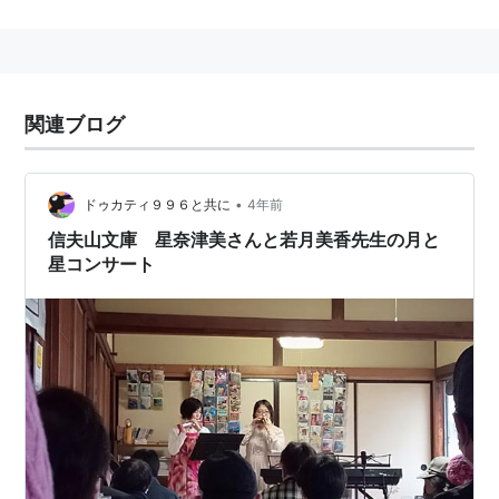
2008年、高校3年で北京オリンピックに出場し、200m
バタフライで10位。
2012年の日本選手権水泳競技大会200mバタフライで、
自身の持つ日本記録をさらに更新する2分4秒69で優
関連ブログ
勝。五輪派遣標準記録も突破し、2012年ロンドンオリ
ンピック代表に選出された。
•
ドゥカティ９９６と共に
4年前
信夫山文庫 星奈津美さんと若月美香先生の月と
星コンサート