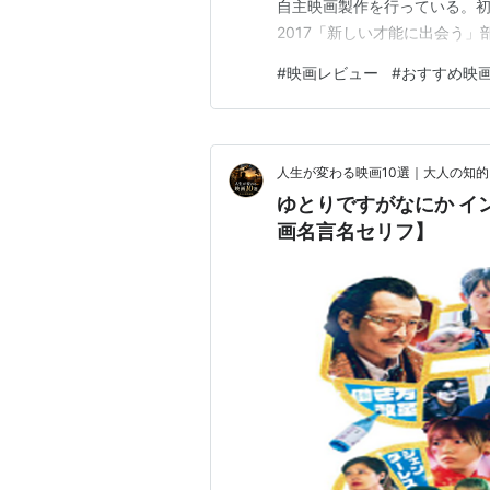
自主映画製作を行っている。初
2017「新しい才能に出会う」
奈川県出身。東京藝術大学絵画
#
映画レビュー
#
おすすめ映
の後フリーで映像制作や撮影部
影､音楽…
人生が変わる映画10選｜大人の知
ゆとりですがなにか イ
画名言名セリフ】