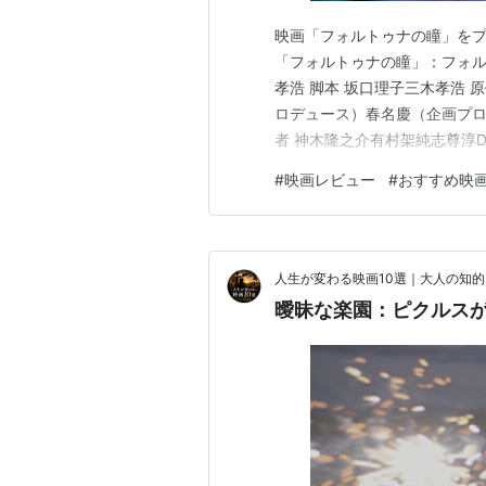
映画「フォルトゥナの瞳」をプ
「フォルトゥナの瞳」：フォルトゥナ
孝浩 脚本 坂口理子三木孝浩 
ロデュース）春名慶（企画プロ
者 神木隆之介有村架純志尊淳D
き 主題歌 ONE OK ROCK「In 
#
映画レビュー
#
おすすめ映
制作会社 東宝映画 製作会社 
人生が変わる映画10選｜大人の知
曖昧な楽園：ピクルス