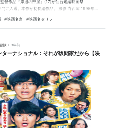
監督作品『岸辺の部屋』(17)が仙台短編映画祭
部門に入選。本作が初長編作品。 撮影 寺西涼 1995年神
科を卒業後､映画美学校フィクションコースで学ぶ。そ
画
#
映画名言
#
映画名セリフ
をしながら､近頃では劇伴制作も行なっている。監督､撮
•
的冒険
3年前
ンターナショナル：それが坂間家だから【映