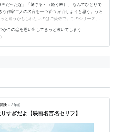
映画だったな」「刺さる～（軽く殴）」 なんてひとりで
好きな作家二人の名言を一つずつ 紹介しようと思う。うろ
ょっと違うかもしれないのはご愛敬で。このシリーズ、定
① 「東京は夢をかなえる場所じゃないよ。」 （『いつ
つかこの恋を思い出してきっと泣いてしまう
いてしまう』より / 坂元裕二） 「東京は夢をかなえる
ク
夢に気づかずに…
•
的冒険
3年前
走りすぎだよ【映画名言名セリフ】