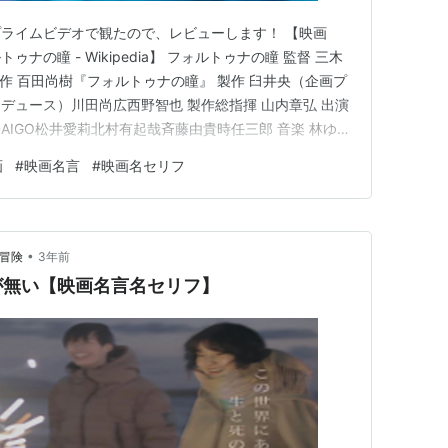
ライムビデオで観たので、レビューします！ 【映画
の瞳 - Wikipedia】 フォルトゥナの瞳 監督 三木
原作 百田尚樹『フォルトゥナの瞳』 製作 臼井央（企画プ
デュース）川田尚広西野智也 製作総指揮 山内章弘 出演
AIGO松井愛莉北村有起哉斉藤由貴時任三郎 音楽 林ゆう
the Stars（feat. Kiiara）」 撮影 山田康介 編集 坂東直哉
画
#
映画名言
#
映画名セリフ
「フォルトゥナの瞳」製…
•
的冒険
3年前
が無い【映画名言名セリフ】