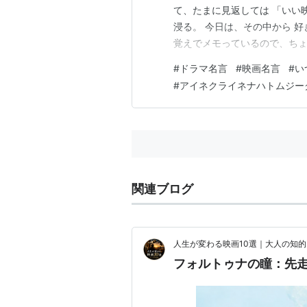
て、たまに見返しては 「いい
浸る。 今日は、その中から 
覚えでメモっているので、ち
期的に更新できたらいいな。 
#
ドラマ名言
#
映画名言
#
い
かこの恋を思い出してきっと泣
#
アイネクライネナハトムジー
場所じゃないよ。叶わなかった
関連ブログ
人生が変わる映画10選｜大人の知
フォルトゥナの瞳：先