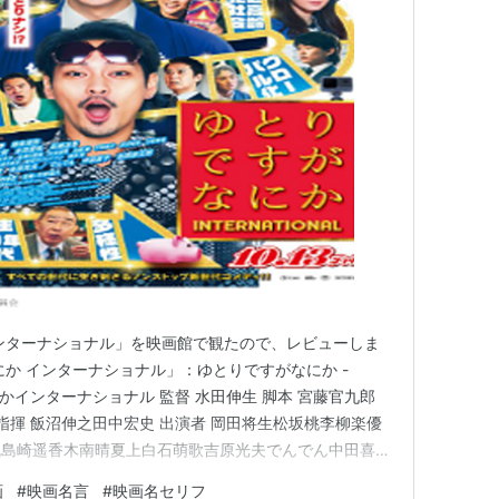
ンターナショナル」を映画館で観たので、レビューしま
にか インターナショナル」：ゆとりですがなにか -
がなにかインターナショナル 監督 水田伸生 脚本 宮藤官九郎
指揮 飯沼伸之田中宏史 出演者 岡田将生松坂桃李柳楽優
帆島崎遥香木南晴夏上白石萌歌吉原光夫でんでん中田喜子
題歌 感覚ピエロ「ノンフィクションの僕らよ」 撮影 中山
画
#
映画名言
#
映画名セリフ