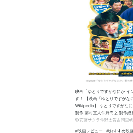
映画「ゆとりですがなにか イ
す！ 【映画「ゆとりですがな
Wikipedia】 ゆとりです
製作 藤村直人仲野尚之 製作総
弥安藤サクラ仲野太賀吉岡里
吉田鋼太郎 音楽 平野義久 主
#
映画レビュー
#
おすすめ映