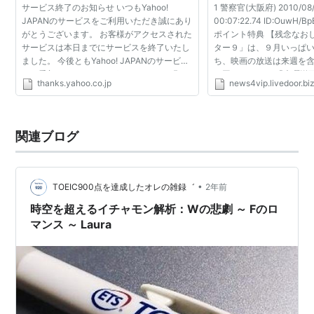
サービス終了のお知らせ いつもYahoo!
1 警察官(大阪府) 2010/08/
JAPANのサービスをご利用いただき誠にあり
00:07:22.74 ID:OuwH/Bp
がとうございます。 お客様がアクセスされた
ポイント特典 【残念なお
サービスは本日までにサービスを終了いたし
ター９」は、９月いっぱい
ました。 今後ともYahoo! JAPANのサービス
ち、映画の放送は来週を
をご愛顧くださいますよう、よろしくお願い
５回をもって、 「木曜洋
thanks.yahoo.co.jp
news4vip.livedoor.bi
いたします。
半続いたレギュラー映画番
のゴールデンタイムから一.
関連ブログ
•
TOEIC900点を達成したオレの雑録゛
2年前
時空を超えるイチャモン解析：Wの悲劇 ～ Fのロ
マンス ～ Laura