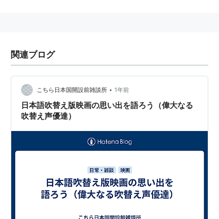
B級映画の新作や70年代や60年代くらいのクラッシック
映画もOAされ、
更には日本語吹替版を新録する事も多く、映画ファン必
見の番組。
関連ブログ
タレント起用による話題作りに頼らず、あくまでも映画
•
こちら日本国開設前雑談所
1年前
の内容のみで勝負する、ある意味職人気質とも言える番
組。
日本語吹替え版映画の思い出を語ろう（偉大なる
吹替え声優達）
予告について
インパクト抜群のキャッチコピーのＣＭは見る人を驚か
せる。
例
見つかったらおしまい海底かくれんぼ→Ｕ５７１