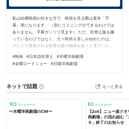
ホラー界の馬場対猪木→フレディVSジェイソン
どっちが勝ってもヴァンダボー→レプリガント
私は結構映画が好きな方で、映画を見る際は基本「字
脂肪的遊戯→ナッティ・プロフェッサー クランプ教
幕」派になります。 （別にリスニングができるわけでは
授の場合
ありません。字幕ガッツリ見ます） ただ、吹替え版を嫌
っているわけではなく、元々映画を楽しみ始めたのは、
後継番組
テレビで放送される吹替え版の映画を色々と見ていたの
がきっかけです。 昔は、木曜洋画劇場、金曜ロードショ
2009年3月に放送を終了し、41年の歴史に幕を下ろし
#
映画
#
日本語吹替え
#
木曜洋画劇場
ー、日曜洋画劇場といった 毎週何がしかの映画をテレビ
た。
#
金曜ロードショー
#
日曜洋画劇場
放送する枠があったため、駄作やマイナー作も含め、 い
現在は水曜日に移動し「
水曜シアター9
」として木曜洋
つも楽しみにしていたものでした。（独特な名物解説者
画劇場とほぼ同じ番組
*1
が放送されている。
も含め） また、昨今は映画の開発元が翻訳・吹替えにも
ネットで話題
もっと見る
厳しく指導するようになったためか、 面白味の無い画一
的な翻訳になるパターンも多いのですが…
*1
:
ただしサスペンスが放送される週あり
103
83
ブックマーク
ブックマーク
〜木曜洋画劇場のCM〜
【2ch】ニュー速クオ
画劇場」の流れ組む「
９」終了のお知らせ