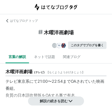
はてなブログ トップ
木曜洋画劇場
このタグでブログを書く
言葉の解説
ネットで話題
関連ブログ
木曜洋画劇場
(
テレビ
)
【
もくようようがげきじょう
】
テレビ東京系にて21:00〜22:54まで
OA
されていた映画
番組。
良質の日本語吹替版をOAする事で有名。
解説の続きを読む