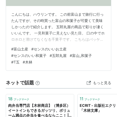
こんにちは、ハウリンです。 この前富山まで旅行に行っ
たんですが、その時買った富山の和菓子が可愛くて美味
しかったので紹介します。 五郎丸屋の商品で彩りが凄く
いいんです。 一見和菓子に見えない見た目。 口の中でホ
ロホロと溶けてなくなる千菓子です。 こちらはパッケー
ジなんですが、左が「木.林（キリン）」で右が「T五
#
富山土産
#
センスのいいお土産
（ティーゴ）」。 「T五」を開けてみるとキレイでカラ
#
センスのいい和菓子
#
五郎丸屋
#
富山_和菓子
フルな包み紙にこれまた淡くてキレイ色の５つの丸い千
#
T五
#
木林
菓子が現われます。 薄い千菓子で、噛んだ感じはサクッ
としているんですがすぐ口の中で溶けていきます。 桜、
抹茶、ゆず、胡麻、和三盆の五味五色。 ５枚入り、１０
ネットで話題
もっと見る
枚入り、２４枚入り、４０枚入りが…
18
11
ブックマーク
ブックマーク
肉弁当専門店【木林商店】（博多区）
ECRIT - 出版社エクリ
イートインもできるガッツリ、ボリュ
「木林文庫」
ーム満点の弁当を食べるならここ！ |