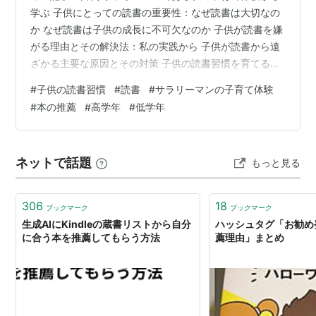
学ぶ 子供にとっての読書の重要性：なぜ読書は大切なの
か なぜ読書は子供の成長に不可欠なのか 子供が読書を嫌
がる理由とその解決法：私の実践から 子供が読書から遠
ざかる主要な原因とその対策 子供の読書習慣を育てる：
具体的なステップ 子供の読書習慣を効果的に育てる方法
#
子供の読書習慣
#
読書
#
サラリーマンの子育て体験
📚子供が夢中になった書籍紹介 📚おすすめの本の入手方
#
本の推薦
#
高学年
#
低学年
法📚 📖電子書籍の場合 📖紙の書籍の場合 まとめ サラリ
ーマンである私の子育て体験から学ぶ こんにちは、私は
ぷにますと申します。40代のサラリーマンで、2人の小
ネットで話題
もっと見る
学生の父親です。今日は子供が本をどうやって選び、読
書をどのように楽しむよ…
306
18
ブックマーク
ブックマーク
生成AIにKindleの蔵書リストから自分
ハッシュタグ「お勧め
に合う本を推薦してもらう方法
薦理由」まとめ