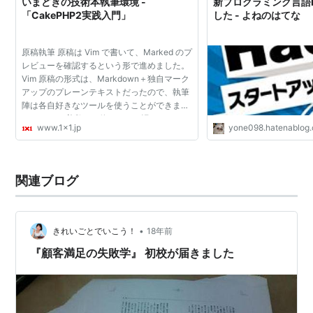
いまどきの技術本執筆環境 -
新プログラミング言語H
「CakePHP2実践入門」
した - よねのはてな
原稿執筆 原稿は Vim で書いて、Marked のプ
レビューを確認するという形で進めました。
Vim 原稿の形式は、Markdown＋独自マーク
アップのプレーンテキストだったので、執筆
陣は各自好きなツールを使うことができまし
た。 Vim は普段から使っていて慣れています
www.1x1.jp
yone098.hatenablog
し、技術本ということでソースコードを読ん
だり書いたりする...
関連ブログ
•
きれいごとでいこう！
18年前
『顧客満足の失敗学』 初校が届きました