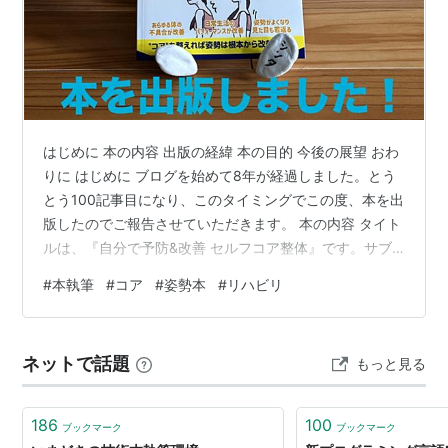
はじめに 本の内容 出版の経緯 本の目的 今後の展望 おわ
りに はじめに ブログを始めて8年が経過しました。とう
とう100記事目になり、このタイミングでこの度、本を出
版したのでご報告させていただきます。 本の内容 タイト
ルは、『自分で予防&改善 セルフコア整体』です。サブ
タイトルが、『ストレートネック、猫背、腰痛、巻き肩
#
本執筆
#
コア
#
姿勢本
#
リハビリ
を美しく姿勢改善』。なかなかてんこ盛りなタイトルで
す。ブログでも発信している、コアと体幹の使い方をメ
インに書きました。ご興味ある方は是非一読下さい！
ネットで話題
もっと見る
https://amzn.asia/d/0bEWLyoy 出版の経緯 確かなる知
識と技術と自信を持ち、法人設立して早３年が経ちま…
186
100
ブックマーク
ブックマーク