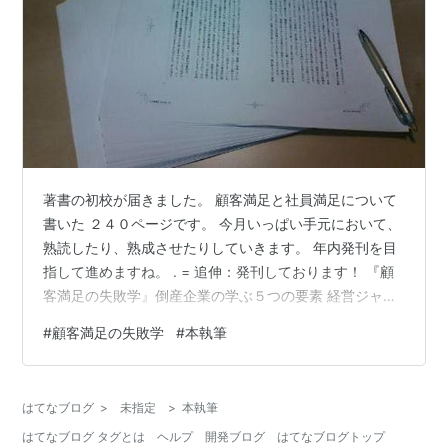
著書の初校が届きました。 顧客満足と社員満足について
書いた ２４０ページです。 今月いっぱい手元において、
熟読したり、熟成させたりしていきます。 年内発刊を目
指して進めますね。 . = 追伸：発刊しております！ 『顧
客満足の失敗学』倒産企業の学ぶ５つの要素 経営ジャー
ナリスト・中小企業診断士の瀬戸川礼子でした。
#
顧客満足の失敗学
#
本執筆
YouTubeはこちら ＜BOOKS＞ 『いい会社のよきリーダ
ーが大切にしている７つのこと』 『女将さんのこころ そ
の三』 旅館の女将さん55人の人生哲学。 『この18社に
はてなブログ
>
未指定
>
本執筆
見つけた！顧客満足を生み出す仕組み』
はてなブログ タグとは
ヘルプ
開発ブログ
はてなブログトップ