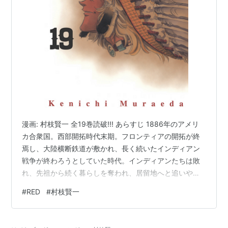
漫画: 村枝賢一 全19巻読破!!! あらすじ 1886年のアメリ
カ合衆国。西部開拓時代末期。フロンティアの開拓が終
焉し、大陸横断鉄道が敷かれ、長く続いたインディアン
戦争が終わろうとしていた時代。インディアンたちは敗
れ、先祖から続く暮らしを奪われ、居留地へと追いやら
れ、苦しみに喘ぎながらも、なお生きていた。 ある町に
#
RED
#
村枝賢一
伊東伊衛郎という男が住んでいた。伊衛郎は西南戦争に
参加して敗れ、落ち延びてきた元士族である。かつて敗
れたときに多くの仲間を失ったことを悔やみ、鬱々とし