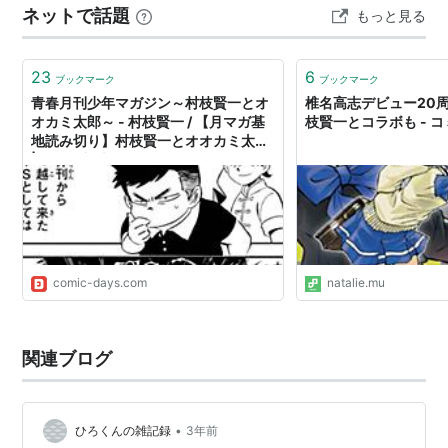
ネットで話題
もっと見る
作者:
村枝賢一
大野剣友会代表の岡田勝さんと対談するとのことでし
出版社/メーカー:
講談社
た。実際は二部構成で後半は村枝賢一さんがオ…
発売日:
2005/12/06
23
6
メディア:
コミック
ブックマーク
ブックマーク
購入
: 2人
クリック
: 28回
青春月刊少年マガジン～村枝賢一とオ
椎名高志デビュー20
この商品を含むブログ (24件) を見る
オカミ太郎～ - 村枝賢一 / 【月マガ基
枝賢一とコラボも - 
地読み切り】村枝賢一とオオカミ太郎
| 月マガ基地
リスト::漫画家
comic-days.com
natalie.mu
関連ブログ
•
ひろくんの雑記録
3年前