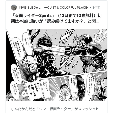
•
INVISIBLE Dojo. ーQUIET & COLORFUL PLACE-
3年前
「仮面ライダーSpirits」（12日まで10巻無料）初
期は本当に熱いが「読み続けてますか？」と聞か
れたら…どうなる？
なんだかんだと「シン・仮面ライダー」がスマッシュヒ