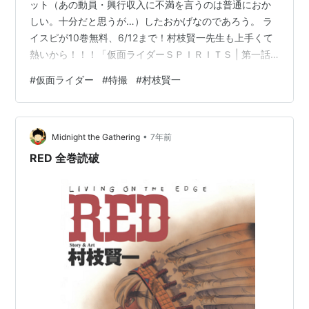
ット（あの動員・興行収入に不満を言うのは普通におか
しい。十分だと思うが…）したおかげなのであろう。 ラ
イスピが10巻無料、6/12まで！村枝賢一先生も上手くて
熱いから！！！「仮面ライダーＳＰＩＲＩＴＳ | 第一話
摩天楼の疾風」https://t.co/DZdjLDlect— 犬毛もふ
#
仮面ライダー
#
特撮
#
村枝賢一
(@moooomofu) May 30, 2023 コミックdaysで仮面ライ
ダーSPIRITSが10巻無料やってる。読み直してみると、
無印の頃は話がサクサク進むなあ。
•
pic.twitter.com/7ajDAbrXmm— かじめ焼き
Midnight the Gathering
7年前
(@kajime_yak…
RED 全巻読破