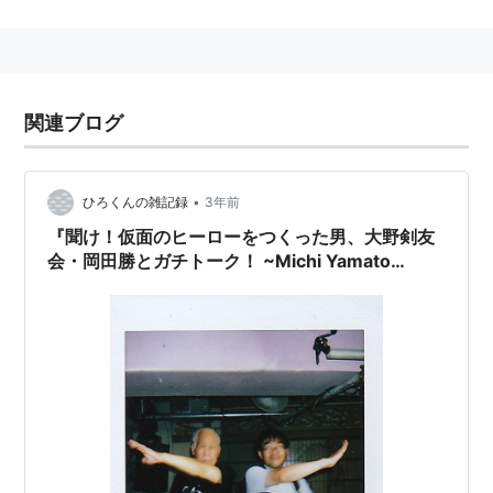
なお、村枝賢一氏自身も、かなりの仮面ライダー好きで
ある。
吉田聡
氏のアシスタント出身。
関連ブログ
既刊本
•
ひろくんの雑記録
3年前
光路郎
全7巻（小学館）
『聞け！仮面のヒーローをつくった男、大野剣友
俺たちのフィールド
全34巻+外伝（小学館）
会・岡田勝とガチトーク！ ~Michi Yamato
佃島パイレーツ
全2巻（小学館）
Channel Presents~』へ行った
かもしか！
全6巻（小学館）
RED
全19巻（講談社）
Red 19 (アッパーズKC)
作者:
村枝賢一
出版社/メーカー:
講談社
発売日:
2005/12/06