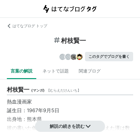
はてなブログ トップ
村枝賢一
このタグでブログを書く
言葉の解説
ネットで話題
関連ブログ
村枝賢一
(
マンガ
)
【
むらえだけんいち
】
熱血漫画家
誕生日：1967年9月5日
出身地：熊本県
解説の続きを読む
彼の書いた仮面ライダーSPIRITSに燃えに燃えた漢は数
多い。