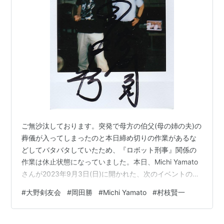
メディア:
コミック
クリック
: 39回
この商品を含むブログ (45件) を見る
仮面ライダーSPIRITS
1〜8巻（講談社）
…など。
短編集
ご無沙汰しております。突発で母方の伯父(母の姉の夫)の
葬儀が入ってしまったのと本日締め切りの作業があるな
どしてバタバタしていたため、『ロボット刑事』関係の
作業は休止状態になっていました。本日、Michi Yamato
さんが2023年9月3日(日)に開かれた、次のイベントのレ
ポートの動画を公開していた事が分かりましたので、そ
#
大野剣友会
#
岡田勝
#
Michi Yamato
#
村枝賢一
ちらを紹介しましょう。 まずイベントについてはこちら
聖なる夜に散歩する (ヤングマガ
をご覧ください。 t.livepocket.jp Michi Yamatoさんは大
ジンコミックス)
野剣友会のOBでわざわざこのイベントのために来日して