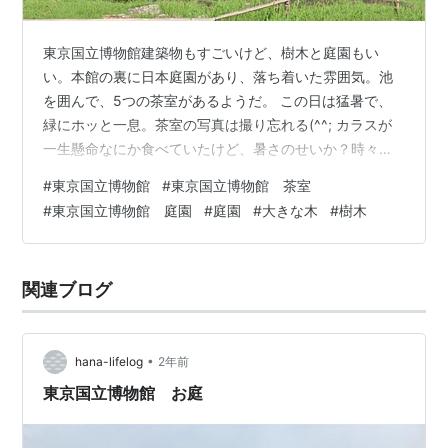
東京国立博物館建築物もすごいけど、樹木と庭園もい
い。本館の裏に日本庭園があり、落ち着いた雰囲気。池
を囲んで、5つの茶室があるようだ。 この日は猛暑で、
緑にホッと一息。茶室の写真は撮り忘れる(^^; カラスが
一生懸命なにか食べていたけど、暑さのせいか？時々ク
チバシを開いてハアハアしていた。黒いから余計に暑い
#
東京国立博物館
#
東京国立博物館 茶室
だろうね。私も暑いよ。普段は一般公開されていない、
#
東京国立博物館 庭園
#
庭園
#
大きな木
#
樹木
茶室『応挙館』そこがTOHAKU CHAKANになっていた。
（期間限定みたいです）ここでお昼にしようかと思った
けど、メニューを見たらかなりのお値段。甘酒（1200
関連ブログ
円）を頼んでよしにした。無添加・砂糖不使用、濃厚で
やさしい甘さで生き返った！応挙館…
•
hana-lifelog
2年前
東京国立博物館 お庭