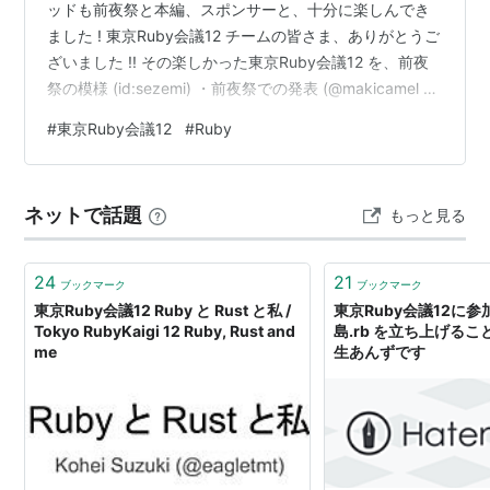
ッドも前夜祭と本編、スポンサーと、十分に楽しんでき
ました ! 東京Ruby会議12 チームの皆さま、ありがとうご
ざいました !! その楽しかった東京Ruby会議12 を、前夜
祭の模様 (id:sezemi) ・前夜祭での発表 (@makicamel と
@ydah) ・当日のブースの様子 (@hsbt) ・本編のトーク
#
東京Ruby会議12
#
Ruby
(@youchan) のパートに分け、ふりかえりました。 東京
Ruby会議12 前夜祭の模様 rails stats 2024 をスマートバ
ンクさんと共催したこ゚縁で @osyoyu さんから打診が
ネットで話題
もっと見る
あり、前夜祭の会場…
24
21
ブックマーク
ブックマーク
東京Ruby会議12 Ruby と Rust と私 /
東京Ruby会議12に
Tokyo RubyKaigi 12 Ruby, Rust and
島.rb を立ち上げるこ
me
生あんずです