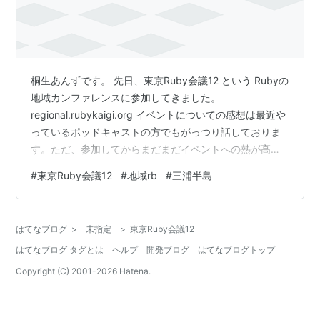
桐生あんずです。 先日、東京Ruby会議12 という Rubyの
地域カンファレンスに参加してきました。
regional.rubykaigi.org イベントについての感想は最近や
っているポッドキャストの方でもがっつり話しておりま
す。ただ、参加してからまだまだイベントへの熱が高ま
りがあるのとタイトルにある三浦半島.rb について語りた
#
東京Ruby会議12
#
地域rb
#
三浦半島
い気持ちもありブログも書くことにしました。 ラジオ投
稿しましたListen to "東京Ruby会議12に参加しました、
そして三浦半島.rbの野望" by 桐生あんず電波局.
はてなブログ
>
未指定
>
東京Ruby会議12
#tokyorubykaigi #桐生あんず電波局
はてなブログ タグとは
ヘルプ
開発ブログ
はてなブログトップ
https://t.co/MMYeQA…
Copyright (C) 2001-
2026
Hatena.