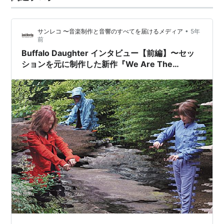
ば、この日の開演前、マ・ドンソク、もといブ・ドーカ
ンへ向かう行列とライブのポ…
•
サンレコ 〜音楽制作と音響のすべてを届けるメディア
5年
前
Buffalo Daughter インタビュー【前編】〜セッ
ションを元に制作した新作『We Are The
Times』