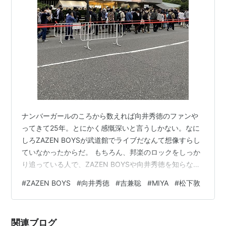
ナンバーガールのころから数えれば向井秀徳のファンや
ってきて25年。とにかく感慨深いと言うしかない。なに
しろZAZEN BOYSが武道館でライブだなんて想像すらし
ていなかったからだ。 もちろん、邦楽のロックをしっか
り追っている人で、ZAZEN BOYSや向井秀徳を知らない
という人間を探すほうが難しいだろう。ただ、それはあ
#
ZAZEN BOYS
#
向井秀徳
#
吉兼聡
#
MIYA
#
松下敦
くまでもある程度の音楽マニア限定の話で、と言ったら
いいのかよくわからんが、とにかく日本中の誰もが1度は
耳にしたことがあるような所謂「ヒット曲」があるよう
関連ブログ
なバンドではないし、実際、Xにポストしていた方によれ