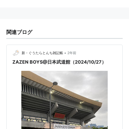
る間合いによって生まれる無比の極太グルーヴは、処選
ばず。
バンド・サウンドの大動脈として圧倒的な存在感を放っ
ている。
関連ブログ
2005年1月28日 ZAZEN BOYSに加入。
「柔道二段」
•
新・ぐうたらとんち雑記帳
2年前
ZAZEN BOYS@日本武道館（2024/10/27）