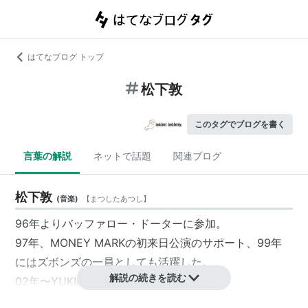
はてなブログ トップ
松下敦
このタグでブログを書く
言葉の解説
ネットで話題
関連ブログ
松下敦
(
音楽
)
【
まつしたあつし
】
96年よりバッファロー・ドーターに参加。
97年、MONEY MARKの初来日公演のサポート、99年
にはズボンズの一員としても活躍した。
解説の続きを読む
02年〜YUKIのツアーに参加。
巨体を揺らして放たれる豪放なビートと繊細かつ絶妙な