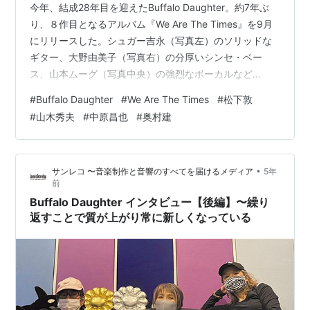
今年、結成28年目を迎えたBuffalo Daughter。約7年ぶ
り、８作目となるアルバム『We Are The Times』を9月
にリリースした。シュガー吉永（写真左）のソリッドな
ギター、大野由美子（写真右）の分厚いシンセ・ベー
ス、山本ムーグ（写真中央）の強烈なボーカルなど
Buffalo Daughterらしさがありつつも、これまでに無い
#
Buffalo Daughter
#
We Are The Times
#
松下敦
新たな音像となっているのを強く感じ取れる。そのサウ
#
山木秀夫
#
中原昌也
#
奥村建
ンドの秘けつは一体何なのだろうか。メンバー３人と、
今作のミックスを手掛けたZAK氏にリモートでインタビ
ューを行った。 Text：Satoshi Torii Photo：Enno
•
サンレコ 〜音楽制作と音響のすべてを届けるメディア
5年
Kapitza / Kosu…
前
Buffalo Daughter インタビュー【後編】〜繰り
返すことで質が上がり常に新しくなっている