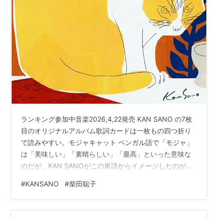
柴田聡子 / ニューポニーテール / 7" | Record CD
Online Shop JET SET / レコード・CD通販ショップ
ジェットセット(816005143432)
柴田聡子 [Analog]
アーティスト:
柴田聡子
出版社/メーカー:
Pヴァイン・レコ
ード
発売日:
2016/05/18
ランキング参加中音楽2026,4,22発売 KAN SANO の7枚
メディア:
LP Record
この商品を含むブログを見る
目のオリジナルアルバム歌詞カードは一枚もの四つ折り
で読みやすい。モジャキャット ベンガル語で「モジャ」
は「美味しい」「素晴らしい」「最高」といった意味な
愛の休日
のだが、KAN SANOがこの単語からイメージしたのが猫
アーティスト:
柴田聡子
だったようだ。猫が色んな態度をとることもあるようだ
#
KANSANO
#
柴田聡子
出版社/メーカー:
Pヴァイン・レコ
が、ジャケはそういう意味が込められていて、理想の、
ード
最高のポップスという意味を込めたアルバムにしたとい
発売日:
2017/05/17
う。全曲歌が入っているのは初めてとのこと。Kan
メディア:
CD