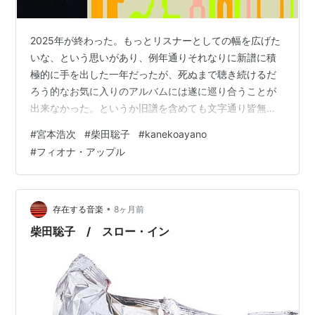
Sweet Dreams Press: Gofishトリオと柴田聡子
2025年が終わった。もっとリスナーとしての幅を広げた
全日本女子ゆべし研究会として
いな、という思いがあり、例年通りそれなりに新譜に積
極的に手を出した一年だったが、死ぬまで聴き続けるだ
ウォンブ!
ろう的なお気に入りのアルバムには遂に巡り合うことが
作者:
仲原達彦
出来なかった。というか旧譜を含めても文字通り皆無。
出版社/メーカー:
スペースシャワー
もはや音楽を受け入れる感受性みたいなものが腐り果て
ネットワーク
#
宮本浩次
#
柴田聡子
#
kanekoayano
てしまったのか。とはいえ、好きになれた楽曲は少ない
発売日:
2014/10/10
#
フィオナ・アップル
ながらもいくつかある。というわけで、まるまる一年く
メディア:
単行本
この商品を含むブログを見る
らいサボってしまったが、私の私による私のための2025
年の曲、ベスト5をリハビリがてら書く。 ５
位.Shelly「Cross Your Mind」 youtu.be クレイロを中心
•
存在する音楽
8ヶ月前
(収録)
に結成されたバン…
柴田聡子 / スロー・イン
ラミ子として
妖精 イズ ヒア [Analog]
アーティスト:
ラミ子