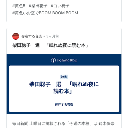
特徴づけられたタイトルと歌詞を持っている。一聴すれ
#
黄色5
#
柴田聡子
#
白い椅子
柴田聡子 / いじわる全集 / LP | Record CD Online
ばわかるが、どちらもその色によって、そしてその色の
#
黄色いお空でBOOM BOOM BOOM
Shop JET SET / レコード・CD通販ショップ ジェッ
効果を超えて、類まれなる素晴らしい作品である。しか
トセット(814004900082)
し、それぞれの色が詩の中で果たしている機能は全く異
なる。それを順番に明らかにしてみたい。 「黄…
•
存在する音楽
3ヶ月前
柴田聡子ライブ
柴田聡子 選 「眠れぬ夜に読む本」
アーティスト:
柴田聡子
出版社/メーカー:
SHIBATA
SATOKO / 試聴室
発売日:
2015
メディア:
CD
この商品を含むブログ (2件) を見る
ほったまるびより
サウンドトラック(クラウドファン
ディング版でのみ付属)
SHIBATA SATOKO LIVE
SOUVENIR
毎日新聞 土曜日に掲載される「今週の本棚」は 鈴木保奈
アーティスト:
柴田聡子