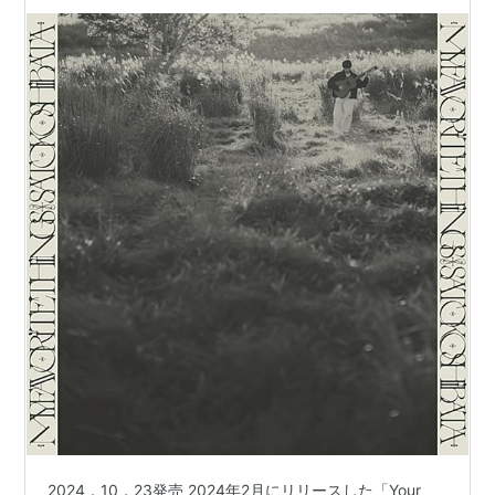
アーティスト:
ヤートーイ
featuring 柴田聡子&じゅんじゅん
出版社/メーカー:
Pヴァイン・レコ
ード
発売日:
2013/10/16
メディア:
CD
この商品を含むブログ (8件) を見る
秋刀魚にツナ ~ リアルタイム
作曲録音計画
アーティスト:
大島輝之&大谷能生
出版社/メーカー:
Headz
発売日:
2014/04/16
メディア:
CD
この商品を含むブログ (1件) を見る
井手健介と母船
アーティスト:
井手健介と母船
出版社/メーカー:
Pヴァイン・レコ
2024，10，23発売 2024年2月にリリースした「Your