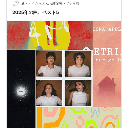
この商品を含むブログ (4件) を見る
•
Sano（カン・サノ、1983年8月6日 - ） 兵庫県出身 両親
新・ぐうたらとんち雑記帳
7ヶ月前
の離婚により、11歳から金沢で暮らす。 お父さんはミュ
2025年の曲、ベスト5
ージ…
CHECK YOUR MOMとして
HOTEL DESTRUCTION TOUR EP | LessThanTV
Gofishトリオと柴田聡子として
かしぶち哲郎 トリビュート・
アルバム~ハバロフスクを訪ね
て (V.A.(ムーンライダーズ、
細野晴臣、矢野顕子、他) )
アーティスト:
V.A.(ムーンライダー
ズ、細野晴臣、矢野顕子、他)
出版社/メーカー:
Pヴァイン・レコード
発売日:
2014/12/17
メディア:
CD
この商品を含むブログを見る
(参加)