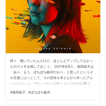
出版社/メーカー:
7 e.p.
発売日:
2014/12/10
メディア:
CD
この商品を含むブログ (4件) を見る
Relay
アーティスト:
《》(metsu)
出版社/メーカー:
doubtmusic
発売日:
2015/11/30
メディア:
CD
この商品を含むブログを見る
時々、聴いていたんだけど、ほとんどアップしてなかっ
たのでメモを残しておこう。 2021年8月に、柴田聡子は
[CD-R] ネス湖 - Born in Sun, Forms Sink - SWEET
「あ〜、もう、ぼちぼち銀河だわ〜」と思ったというそ
DREAMS PRESS STORE
の言葉にはっとして、その意味を考えながら作ったアル
真夜中フォークミュージック / 真夜中フォークの女
バムだという。デビューから10年くらいでのを記事で読
神たち - LOS APSON? Online Shop
んだ。 歌詞カードの冊子はシンプルで読みやすい。
#
柴田聡子
#
ぼちぼち銀河
2022，5，25発売柴田聡子の6枚目のオリジナルアルバ
オーロラ見るまで眠れない/マ
ム 発売当時は「柴田聡子の四万十周遊記 [DVD]」の特典
スカット ココナッツ バナナ メ