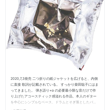
出版社/メーカー:
LESS THAN TV
発売日:
2016/01/06
メディア:
LP Record
この商品を含むブログを見る
楽曲提供
ラストアルバムvol.1
アーティスト:
うどん兄弟
出版社/メーカー:
Pヴァイン・レコ
ード
発売日:
2014/09/24
メディア:
CD
この商品を含むブログ (4件) を見る
2020,7,3発売 二つ折りの紙ジャケットを広げると、内側
に直接 歌詞が記載されている。 すっかり柴田聡子にはま
ってきました。 弾き語り+α の必要最小限な音だけで作
立入禁止 【完全初回限定生
り上げたアコースティック感溢れる作品。本人のギター
産】[7inch Analog]
を中心にシンプルなベース、ドラムとそぎ落としたバッ
アーティスト:
うどん兄弟
キング 1 変な島コントラバスとヴォーカルエレクトリッ
出版社/メーカー:
P-VINE