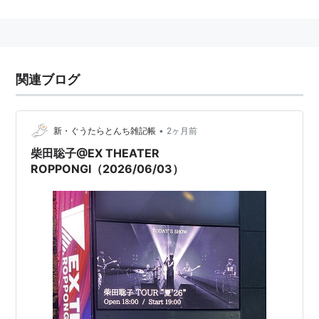
とのこと。
音楽ではソロ以外にya-to-i、ラミ子(ギターサポート)、
ニュー山バンド、バラバラばんばん(大島輝之とのヒッ
関連ブログ
プホップユニット)、CHECK YOUR MOM(倉内太とのユ
ニット)でも活動。音楽以外にも
『ムージック探偵 曲菊
•
新・ぐうたらとんち雑記帳
2ヶ月前
彦』
の続編への出演、
フェスティバル/トーキョー13 で
柴田聡子@EX THEATER
の公演
など活動は多岐にわたる。
ROPPONGI（2026/06/03）
受賞
2012年
MEDIA PRACTICE 2011-2012 | 審査委員会
推薦作品 | エンターテインメント部門 | 第16回 2012
年 | 文化庁メディア芸術祭 歴代受賞作品
2015年
新人賞 - ほったまるびより | 受賞作品 | エン
ターテインメント部門 | 第19回 2015年 | 文化庁メデ
ィア芸術祭 歴代受賞作品
(出演)