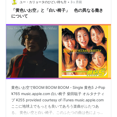
出版社/メーカー:
なりすレコード
•
ユー・カリョータのひどい待ち方
3ヶ月前
発売日:
2013/11/20
「黄色いお空」と「白い椅子」 色の異なる働き
メディア:
CD
について
この商品を含むブログ (3件) を見
る
たのもしいむすめ おみやげCD-R(来場者にのみ配布)
柴田聡子 / いきすぎた友達 / 7" | Record CD Online
Shop JET SET / レコード・CD通販ショップ ジェッ
トセット(816004823412)
いじわる全集
アーティスト:
柴田聡子
黄色いお空でBOOM BOOM BOOM - Single 黄色5 J-Pop
出版社/メーカー:
Pヴァイン・レコ
¥765 music.apple.com 白い椅子 柴田聡子 オルタナティ
ード
ブ ¥255 provided courtesy of iTunes music.apple.com
発売日:
2014/05/21
メディア:
CD
ここに地球上でもっとも良いであろう楽曲がふたつあ
この商品を含むブログ (8件) を見る
る。 黄色い空と白い椅子。このふたつの曲は色によって