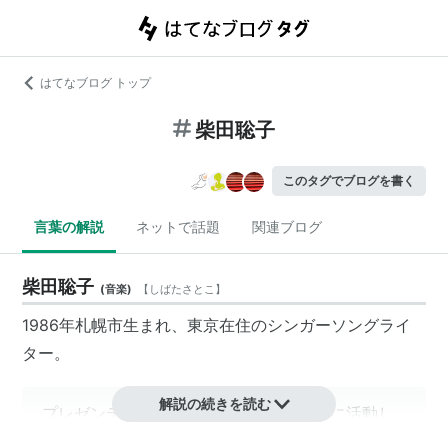
はてなブログ トップ
柴田聡子
このタグでブログを書く
言葉の解説
ネットで話題
関連ブログ
柴田聡子
(
音楽
)
【
しばたさとこ
】
1986年札幌市生まれ、東京在住のシンガーソングライ
ター。
解説の続きを読む
プレゼンテーション／歌／絶叫／を中心に活動し
ています。