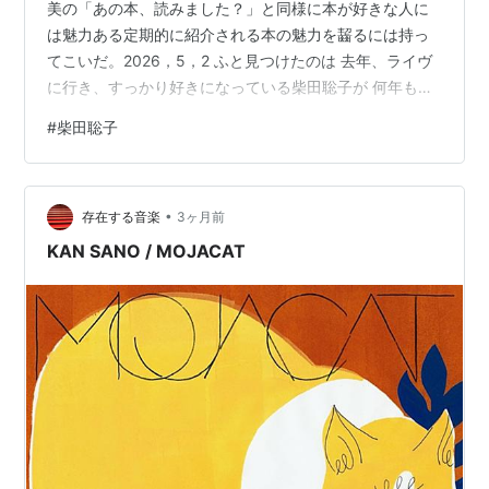
美の「あの本、読みました？」と同様に本が好きな人に
出版社/メーカー:
SHIBATA
は魅力ある定期的に紹介される本の魅力を齧るには持っ
SATOKO / 試聴室
発売日:
2015
てこいだ。2026，5，2 ふと見つけたのは 去年、ライヴ
メディア:
CD
に行き、すっかり好きになっている柴田聡子が 何年も前
この商品を含むブログ (2件) を見る
に友人にもらった 遠藤周作「眠れぬ夜に読む本」につい
#
柴田聡子
て書いていた。表現する人の表現は得意不得意があると
http://snapclapclub.tictail.com/product/pre-order-
は思うけれども、 柴田聡子の魅力をまた知った。
snap-iii-satoko-shibata
https://itunes.apple.com/jp/album/snap!-iii-
•
存在する音楽
3ヶ月前
satoko-shibata-ep/id1023319812
KAN SANO / MOJACAT
柴田聡子ショップ
柴田聡子
アーティスト:
柴田聡子
出版社/メーカー:
Pヴァイン・レコ
ード
発売日:
2015/09/16
メディア:
CD
この商品を含むブログ (5件) を見る