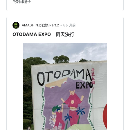
#
柴田聡子
RECORDS / N-PRO
ク・ギター。チェロ 変な島 変な島独特のグルーヴ 2 いや
発売日:
2015/01/28
な日声をサンプリングしてパーカッションのように 伸ば
メディア:
LP Record
し気味に歌うサンプリングされた声 チェロ アコースティ
この商品を含むブログを見る
•
ック・ギターとヴォーカル 君とは山小屋で逢いたい 3 友
AMASHINと戦慄 Part.2
8ヶ月前
達アコースティック・ギターとベースドラムスパーカッ
OTODAMA EXPO 雨天決行
ゲスト参加
ションク…
The Essence of Pop-self
1996-2001+menu+新曲
アーティスト:
ya-to-i
出版社/メーカー:
Pヴァイン・レコ
ード
発売日:
2013/02/20
メディア:
CD
この商品を含むブログ (4件) を見る
となえるよ(ソノシート)/ya-to-i｜日本のロック｜デ
ィスクユニオン･オンラインショップ｜diskunion.net