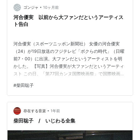
もあったようだ。一部の動画がＨＰに残されていて、沈
ロン [Analog][7Single]
•
下橋に座ったり、軽トラの荷台で歌ったりしてる映像を
ゴンジャ
10ヶ月前
見た。 ミュージシャン柴田聡子：ボーカル、コーラス、
アーティスト:
岡田徹,柴田聡子,3776
河合優実 以前から大ファンだというアーティス
出版社/メーカー:
ウルトラ・ヴァイヴ
アコースティック・ギター、…
ト告白
発売日:
2016/11/30
メディア:
LP Record
この商品を含むブログを見る
河合優実（スポーツニッポン新聞社） 女優の河合優実
（24）が19日放送のフジテレビ「ボクらの時代」（日曜
前7・00）に出演。大ファンだというアーティストを明
Tの肖像
かした。 【写真】河合優実が大ファンだというアーティ
アーティスト:
岡田徹,柴田聡子,姫
スト この日、「第77回カンヌ国際映画祭」で国際映画批
乃たま,3776
出版社/メーカー:
SOLID
評家連盟賞を受賞した主演映画「ナミビアの砂漠」で監
#
柴田聡子
発売日:
2016/11/23
督を務めた山中瑶子氏、シンガーソングライターで詩人
メディア:
CD
の柴田聡子とともに出演。 河合は以前から柴田の大ファ
この商品を含むブログ (1件) を見る
ンだといい、「ナミビアの砂漠」の撮影中にもずっと柴
•
田の楽曲を聞いて過ごしていたという。 柴田が「びっく
存在する音楽
1年前
SONASILE
りしちゃいました。なぜ？」と驚く中、河合は「“良かっ
柴田聡子 / いじわる全集
たら聴いてください”みたいな感じ…
アーティスト:
網守将平
出版社/メーカー:
PROGRESSIVE
FOrM