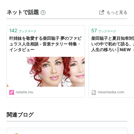
た人間だが、それにしても本当に良かった。とても素晴
アーティスト:
柴田聡子
ネットで話題
もっと見る
出版社/メーカー:
浅草橋天才算数
らしかった。 開演時間19時を5分…
塾
発売日:
2012/06/05
メディア:
CD
142
57
ブックマーク
ブックマーク
購入
: 3人
クリック
: 27回
叶姉妹を敬愛する柴田聡子 夢のファビ
柴田聡子と夏目知幸対
この商品を含むブログ (10件) を見る
ュラス人生相談 - 音楽ナタリー 特集・
いの中で初めて語る、
インタビュー
人生の移ろい | NiE
柴田聡子 / しばたさとこ島 / 10" | Record CD Online
Shop JET SET / レコード・CD通販ショップ ジェッ
トセット(814004420252)
『pocke』
柴田聡子 / 海へ行こうか EP / 12"+CD | Record CD
natalie.mu
niewmedia.com
Online Shop JET SET / レコード・CD通販ショップ
ジェットセット(814004628382)
関連ブログ
海へ行こうか EP
アーティスト:
柴田聡子