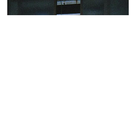
発売日:
2016/12/02
メディア:
CD
この商品を含むブログを見る
たよりないもののために
アーティスト:
寺尾紗穂
出版社/メーカー:
Pヴァイン・レコ
ード
発売日:
2017/06/21
メディア:
CD
この商品を含むブログ (1件) を見る
コンピレーション
V.A. / 僕たちの大好きなお店 THANK YOU! FRIPP
MUSIC / CD | Record CD Online Shop JET SET /
レコード・CD通販ショップ ジェットセット
いじわる全集オリジナル発売日：2014年05月21日再発売
(812004909122)
カセットテープ 2025年4月26日 柴田聡子のセカンド・