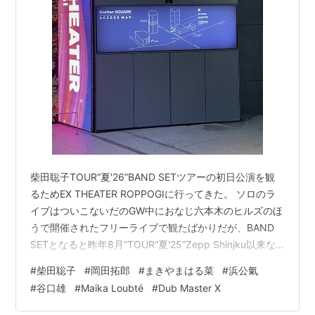
2016年
第5回エルスール財団新人賞 現代詩部門
単著
さばーく/柴田聡子｜日本のロック｜ディスクユニオ
ン･オンラインショップ｜diskunion.net
参加音源
ソロ
柴田聡子TOUR“夏'26”BAND SETツアーの初日公演を観
柴田聡子 / 2011、夏のデモCDR / CDR | Record CD
るためEX THEATER ROPPOGIに行ってきた。 ソロのラ
Online Shop JET SET / レコード・CD通販ショップ
イブはついこないだのGW中におなじ六本木のヒルズのほ
ジェットセット(812004258022)
うで開催されたフリーライブで観たばかりだが、BAND
柴田聡子 / 2011、冬のデモCDR / CDR | Record CD
SETとなると昨年8月“TOUR“夏'25”Zepp Shinjku以来な
Online Shop JET SET / レコード・CD通販ショップ
のでおよそ1年ぶりである。 で、これがとんでもなく良か
ジェットセット(812004258052)
#
柴田聡子
#
岡田拓郎
#
まきやまはる菜
#
浜公氣
った。なに食っても「美味い！」と言う人間とおなじよ
#
谷口雄
#
Maika Loubté
#
Dub Master X
うに、私はライブを観るとほぼ100パーセントの確率で
しばたさとこ島
「良かった！」という感想が出てくるおめでたい頭をし