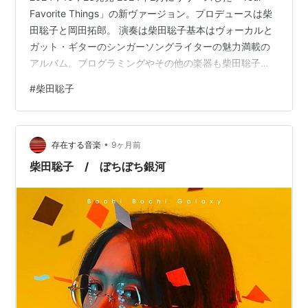
ード
Favorite Things」の新ヴァージョン。プロデュースは柴
発売日:
2015/08/19
メディア:
CD
田聡子と岡田拓郎。 演奏は柴田聡子基本はヴォーカルと
この商品を含むブログを見る
ガット・ギターのシンガーソングライターの魅力満載の
アルバム。プログラミングやその他の楽器も柴田聡子が
演奏している。 1 Movie Light (My Favorite Things Ver.)
ミュージック
#
柴田聡子
ウーリツァー 2 Synergy (My Favorite Things Ver.) 3 目
アーティスト:
どついたるねん
の下 (My Favorite Things Ver.) 4 うつむき (My Favorite
出版社/メーカー:
TRAIN TRAIN
Things Ver.) 5 白…
RECORDS
発売日:
2015/10/21
•
存在する音楽
9ヶ月前
メディア:
CD
柴田聡子 / ぼちぼち銀河
この商品を含むブログを見る
北村早樹子 / グレイテスト・ヒッツ - OTOTOY
(特典
の宿題集に参加)
ホープ・ユー・アー・ウェル
ズ
アーティスト:
テニスコーツ