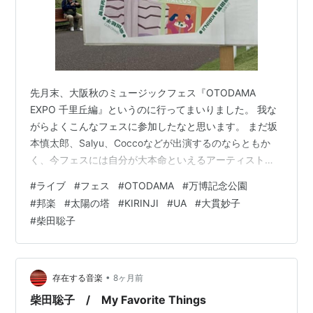
bamboo boat
アーティスト:
camera-stylo(カメ
ラ=万年筆)
出版社/メーカー:
Pヴァイン・レコ
ード
発売日:
2013/08/21
先月末、大阪秋のミュージックフェス『OTODAMA
メディア:
CD
この商品を含むブログ (2件) を見る
EXPO 千里丘編』というのに行ってまいりました。 我な
がらよくこんなフェスに参加したなと思います。 まだ坂
本慎太郎、Salyu、Coccoなどが出演するのならともか
かせきさいだぁのアニソング!!
く、今フェスには自分が大本命といえるアーティストが
バケイション!
一つも出演してなかったから。 まぁ強いて言うならば、
#
ライブ
#
フェス
#
OTODAMA
#
万博記念公園
アーティスト:
かせきさいだぁ
前記事でも紹介したKIRINJIくらいでしょうか。 いや、面
出版社/メーカー:
SPACE SHOWER
#
邦楽
#
太陽の塔
#
KIRINJI
#
UA
#
大貫妙子
子はなかなかいいなとは思ったんです。 決め手は万博記
MUSIC
#
柴田聡子
念公園っていうロケーションの魅力。 雄大なる太陽の塔
発売日:
2013/08/07
メディア:
CD
をバックに、ピクニック気分で大人の音楽をのんびり楽
この商品を含むブログ (7件) を見る
しむのも乙なんじゃないかと思って。 まぁ大本命は太陽
の塔だったのか…
•
存在する音楽
8ヶ月前
柴田聡子 / My Favorite Things
Shadow Sculpture