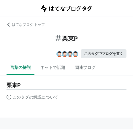
はてなブログ トップ
栗東P
このタグでブログを書く
言葉の解説
ネットで話題
関連ブログ
栗東P
このタグの解説について