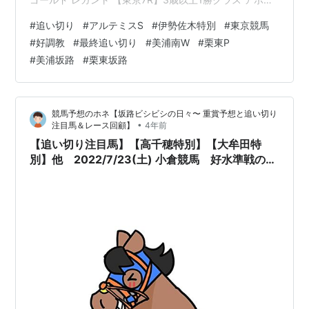
リヤム 【東京9R】伊勢佐木特別 キングサーガ フジマサ
#
追い切り
#
アルテミスS
#
伊勢佐木特別
#
東京競馬
インパクト 【東京11R】アルテミスS G3 マラキナイア デ
#
好調教
#
最終追い切り
#
美浦南W
#
栗東P
ィナトセレーネ マスキュリン 【東京12R】3歳以上2勝ク
#
美浦坂路
#
栗東坂路
ラス ヴァルツァーシャル フォーヴィスム ディベルティ
ール ペガサスターボ ゲンパチマイティー 10月29日(土)
重賞予想と追い切り注目馬はこちら …
競馬予想のホネ【坂路ビシビシの日々〜 重賞予想と追い切り
•
注目馬＆レース回顧】
4年前
【追い切り注目馬】【高千穂特別】【大牟田特
別】他 2022/7/23(土) 小倉競馬 好水準戦の2
鞍