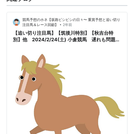
競馬予想のホネ【坂路ビシビシの日々〜 重賞予想と追い切り
•
注目馬＆レース回顧】
2年前
【追い切り注目馬】【筑後川特別】【秋吉台特
別】他 2024/2/24(土) 小倉競馬 遅れも問題な
し