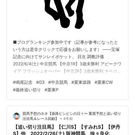
■ブログランキング参加中です（記事が参考になったと
いう方は是非クリックで応援をお願いします） ――宝塚
記念に向けてサンレイポケット。 目次 調教評価
2022/6/4(土) 中京競馬 【中京1R】3歳未勝利 アビークワ
イア フラッシュオーバー 【中京2R】3歳未勝利 チベリウ
ス 【中京3R】3歳未勝利 フィオリーカズマ イプノーズ
#
鳴尾記念
#
G3
#
中京競馬
#
栗東坂路
#
栗東CW
サトノアヴァロン 【中京7R】3歳以上1勝クラス アンフ
#
最終追い切り
#
栗東P
ィニドール 【中京8R】3歳以上1勝クラス ピラティス
【中京11R】鳴尾記念 G3 サンレイポケット ヴェルトラ
イゼンデ アドマイヤジャスタ 【中京12R】3歳以上2勝ク
競馬予想のホネ【坂路ビシビシの日々〜 重賞予想と追い切り
ラス ジレトール 6月4日(土)重賞予…
•
注目馬＆レース回顧】
4年前
【追い切り注目馬】【仁川S】【すみれS】【伊丹
S】他 2022/2/26(土) 阪神競馬 徐々良化