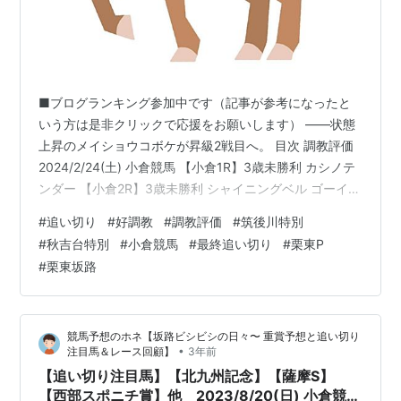
■ブログランキング参加中です（記事が参考になったと
いう方は是非クリックで応援をお願いします） ――状態
上昇のメイショウコボケが昇級2戦目へ。 目次 調教評価
2024/2/24(土) 小倉競馬 【小倉1R】3歳未勝利 カシノテ
ンダー 【小倉2R】3歳未勝利 シャイニングベル ゴーイン
マイウェイ 【小倉3R】3歳未勝利 マンダリア 【小倉
#
追い切り
#
好調教
#
調教評価
#
筑後川特別
5R】3歳未勝利 デイトゥリメンバー 【小倉6R】4歳以上
#
秋吉台特別
#
小倉競馬
#
最終追い切り
#
栗東P
1勝クラス ファタリテ サトノマジェスタ 【小倉7R】4歳
#
栗東坂路
以上1勝クラス ブルーペクトライト 【小倉10R】筑後川
特別 メイショウコボケ サムハンター オースミリン 【小
倉12R】4歳以上1勝クラス ハク…
競馬予想のホネ【坂路ビシビシの日々〜 重賞予想と追い切り
•
注目馬＆レース回顧】
3年前
【追い切り注目馬】【北九州記念】【薩摩S】
【西部スポニチ賞】他 2023/8/20(日) 小倉競