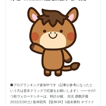
■ブログランキング参加中です（記事が参考になったと
いう方は是非クリックで応援をお願いします） ――その1
つ前ヴェローナシチーは、時計が鍵。 目次 調教評価
2022/2/26(土) 阪神競馬 【阪神3R】3歳未勝利 ネヴァイ