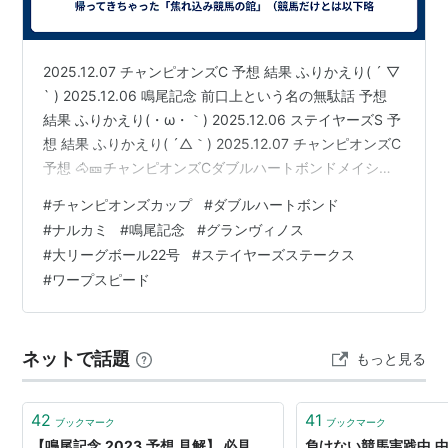
第4
1952年12月
阪神 芝
クインナルビ
牝
境勝太郎
回
28日
1800
ー
3
2025.12.07 チャンピオンズC 予想 結果 ふりかえり( ´ ▽
第5
1953年6月
阪神 芝
クインナルビ
牝
境勝太郎
` ) 2025.12.06 鳴尾記念 前口上という名の無駄話 予想
回
7日
2200
ー
4
結果 ふりかえり(・ω・｀) 2025.12.06 ステイヤーズS 予
第6
1953年12月
阪神 芝
ボストニアン
牡
梅内慶蔵
想 結果 ふりかえり( ´△｀) 2025.12.07 チャンピオンズC
回
27日
2200
3
予想 🐴🎫チャンピオンズCダブルハートボンドメイショ
ウハリオウィルソンテソーロナルカミルクソールカフェ⭐︎
第7
1954年6月
阪神 芝
ロイヤルウツ
牡
近藤武夫
#
チャンピオンズカップ
#
ダブルハートボンド
回
20日
2200
ド
4
セラフィックコール — みずしなまさとし
#
ナルカミ
#
鳴尾記念
#
グランヴィノス
(@march_rapid) 2025年12月7日 結果 レース結果(JRA公
第8
1955年5月
阪神 芝
ロイヤルウツ
牡5
清田十一
#
大リーグボール22号
#
ステイヤーズステークス
式) 着順 馬番 馬名 性齢 騎手名 重量 調教師 タイム/着差
回
22日
2200
ド
#
ワープスピード
推定上り 人気 1 …
第9
1956年7月8
阪神 芝
セカイオー
牡
島崎宏
回
日
2200
4
ネットで話題
第
1957年6月9
阪神 芝
セカイオー
牡5
島崎宏
もっと見る
10
日
2400
回
42
41
ブックマーク
ブックマーク
第11
1958年6月1
阪神 芝
セカイオー
牡6
島崎宏
【鳴尾記念,2023,予想,見解】 必見、
負けない競馬実践中,