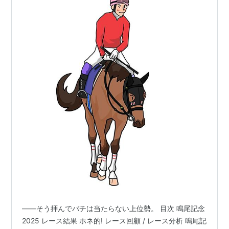
回
第
1985年3月
阪神 芝
ニシノライデ
牡
伊藤清章
38
10日
2500
ン
4
回
第
1986年3月
阪神 芝
ロンスパーク
牡
的場均
39
9日
2500
4
回
第
1987年12月
阪神 芝
タマモクロス
牡
南井克巳
40
6日
2500
3
回
第
1988年12月
阪神 芝
ヤエノムテキ
牡
西浦勝一
41
4日
2500
3
回
第
1989年12月
阪神 芝
ミスターシク
牡
松永幹夫
42
3日
2500
レノン
4
回
――そう拝んでバチは当たらない上位勢。 目次 鳴尾記念
第
1990年12月
京都 芝
カチウマホー
牡
岡部幸雄
43
2日
2400
ク
4
2025 レース結果 ホネ的! レース回顧 / レース分析 鳴尾記
回