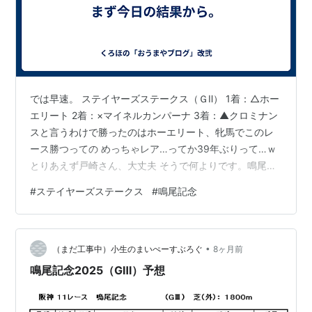
では早速。 ステイヤーズステークス（ＧⅡ） 1着：△ホー
エリート 2着：×マイネルカンパーナ 3着：▲クロミナン
スと言うわけで勝ったのはホーエリート、牝馬でこのレ
ース勝つっての めっちゃレア…ってか39年ぶりって…ｗ
とりあえず戸崎さん、大丈夫 そうで何よりです。鳴尾記
念（ＧⅢ） 1着：◯デビットバローズ 2着：☆センツブ
#
ステイヤーズステークス
#
鳴尾記念
ラッド 3着：△マテンロウレオ 4着：◎グランヴィノスと
言うわけで勝ったのはデビットバローズ、条件合ってた
のも後押し してましたね。てか無駄に捲って行って、最
•
後垂れた友一さぁ…ｗ明日の予想は、今日中に何とか…。
（まだ工事中）小生のまいぺーすぶろぐ
8ヶ月前
鳴尾記念2025（GⅢ）予想