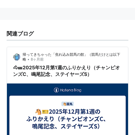
80年代半ばまでは天皇賞（春）のステップレースだっ
た。1999年までGII。第50回〜52回まで宝塚記念前哨戦
の春開催。現在はGIIIに格下げして年末に施行されてい
関連ブログ
る。
帰ってきちゃった「焦れ込み競馬の館」（競馬だけとは以下
•
略
8ヶ月前
歴代優勝馬一覧
🐴🎫2025年12月第1週のふりかえり（チャンピオ
ンズC、鳴尾記念、ステイヤーズS）
回数
年月日
距離
優勝馬
性
騎手
齢
第1
1951年6月
阪神 芝
タカクラヤマ
牡
橋田俊三
回
10日
2400
4
第2
1951年12月
阪神 芝
トラツクオー
牡
小林稔
回
16日
2400
3
第3
1952年6月8
阪神 芝
ヒロホマレ
牡
佐藤勇
回
日
2400
4