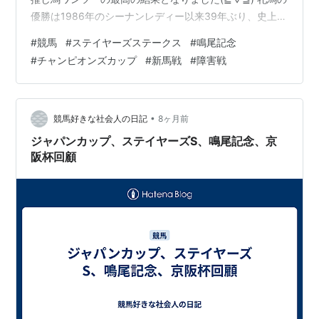
優勝は1986年のシーナンレディー以来39年ぶり、史上2
頭目です。 菊花賞馬キセキの父ルーラーシップの血は牝
#
競馬
#
ステイヤーズステークス
#
鳴尾記念
馬にまで長距離レースを勝たせてしまうのですね。 鳴尾
#
チャンピオンズカップ
#
新馬戦
#
障害戦
記念はオニャンコポンの8着が最高という残念な結果でし
た(T_T) 新馬戦は…。 中山5Rでマイネルラズライトが競
走中止、左第1指関節開放性脱臼で予後不良の診断を受け
ました…。 まだ2歳なのに…。 デビュー戦だったのに…。
•
競馬好きな社会人の日記
8ヶ月前
とても悲…
ジャパンカップ、ステイヤーズS、鳴尾記念、京
阪杯回顧