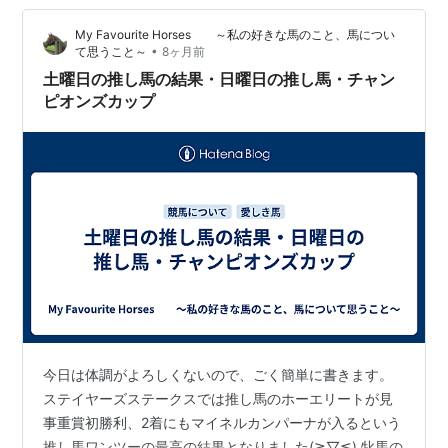
着 ▲ ピュアキアン … 圏外 △ シルブラン … 圏外 ☆ ワー
My Favourite Horses ～私の好きな馬のこと、馬につい
プスピード … 圏外 注 ヴュルテンベルク … 圏外 払…
•
て思うこと～
8ヶ月前
土曜日の推し馬の結果・日曜日の推し馬・チャン
ピオンズカップ
今日は体調がよろしくないので、ごく簡単に書きます。
ステイヤーズステークスでは推し馬のホーエリートが見
事重賞初勝利、2着にもマイネルカンパーナが入るという
推し馬ワンツーの最高の結果となりました(≧▽≦) 牝馬の