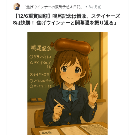
回
•
「焦げウインナーの競馬予想＆日記」
8ヶ月前
第
1973年4月
阪神 芝
シンザンミサ
牡
久保敏文
【12/6重賞回顧】鳴尾記念は惜敗、ステイヤーズ
26
1日
2400
キ
4
Sは快勝！ 焦げウインナーと開幕週を振り返る」
回
第
1974年3月
阪神 芝
ストロングエ
牡5
中島啓之
27
31日
2400
イト
回
第
1975年3月
阪神 芝
ナオキ
牡6
佐々木昭次
28
30日
2400
回
第
1976年3月
阪神 芝
タイホウヒー
牡
高橋成忠
29
28日
2400
ロー
4
回
第
1977年3月
阪神 芝
テンポイント
牡
鹿戸明
30
27日
2400
4
回
第
1978年3月
阪神 芝
エリモジョー
牡6
福永洋一
31
26日
2400
ジ