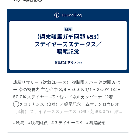
62
月5日
1800
回
第
2010年12
阪神 芝
ルーラーシッ
牡
岩田康誠
63
月4日
1800
プ
3
回
第
2011年12月
阪神 芝
レッドデイヴ
セ
ミルコ・デ
64
3日
1800
ィス
ン
ムーロ
回
3
成績サマリー（対象2レース） 複勝圏カバー 連対圏カバ
ー ◎の複勝内 主な命中 3/6 = 50.0% 1/4 = 25.0% 1/2 =
50.0% ステイヤーズS：◎マイネルカンパーナ（2着）・
◯クロミナンス（3着）／鳴尾記念：△マテンロウレオ
（3着） ステイヤーズステークス（GⅡ・芝3600m） 結
果：1着 ホーエリート／2着 マイネルカンパーナ／3着 ク
#
競馬
#
競馬回顧
#
ステイヤーズS
#
鳴尾記念
ロミナンス〔晴・良〕 当方の印と結果照合（自信度：
B） ◎ マイネルカンパーナ … 2着 ◯ クロミナンス … 3