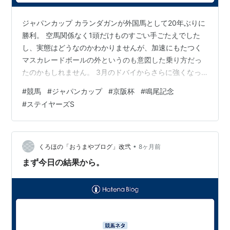
ジャパンカップ カランダガンが外国馬として20年ぶりに
勝利。 空馬関係なく1頭だけものすごい手ごたえでした
し、実態はどうなのかわかりませんが、加速にもたつく
マスカレードボールの外というのも意図した乗り方だっ
たのかもしれません。 3月のドバイからさらに強くなっ
てる感もありますし、目標となりそうなレースなので来
#
競馬
#
ジャパンカップ
#
京阪杯
#
鳴尾記念
年もぜひ来てほしいですね。 結局のところ凱旋門賞にお
#
ステイヤーズS
けるオルフェーヴルやエルコンドルパサーがそうである
ように、 能力の絶対値が抜けた馬はどんな馬場だろうが
来るってことなのかなぁという気もしますね。 血統面で
見ても父系ノーザンダンサー系で実に25年ぶりの勝利で
•
くろほの「おうまやブログ」改弐
8ヶ月前
すし。2着のマスカレードボールはや…
まず今日の結果から。