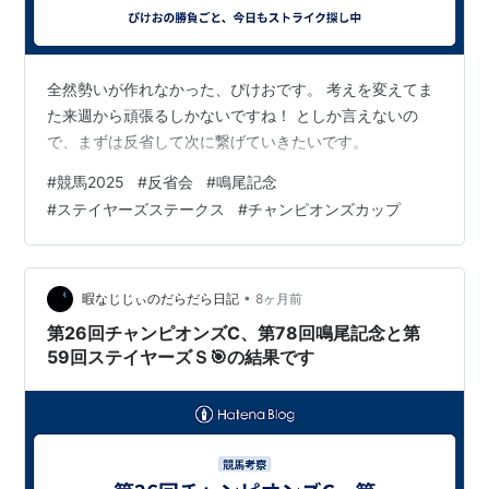
第
1997年6月
阪神 芝
バブルガムフ
牡
岡部幸雄
50
15日
2000
ェロー
4
回
全然勢いが作れなかった、ぴけおです。 考えを変えてま
第51
1998年6月
阪神 芝
サンライズフ
牡
安田康彦
た来週から頑張るしかないですね！ としか言えないの
回
21日
2000
ラッグ
4
で、まずは反省して次に繋げていきたいです。
第
1999年6月
阪神 芝
スエヒロコマ
牡
藤田伸二
#
競馬2025
#
反省会
#
鳴尾記念
52
20日
2000
ンダー
4
#
ステイヤーズステークス
#
チャンピオンズカップ
回
第
2000年12
阪神 芝
ダイタクリー
牡
松永幹夫
53
月10日
2000
ヴァ
3
回
•
暇なじじぃのだらだら日記
8ヶ月前
第26回チャンピオンズC、第78回鳴尾記念と第
第
2001年12
阪神 芝
メイショウオ
牡6
飯田祐史
59回ステイヤーズＳ🎯の結果です
54
月9日
2000
ウドウ
回
第
2002年12
阪神 芝
イブキガバメ
牡6
河内洋
55
月8日
2000
ント
回