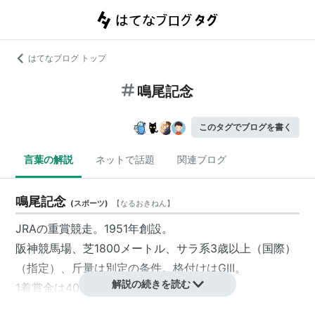
はてなブログ トップ
鳴尾記念
このタグでブログを書く
言葉の解説
ネットで話題
関連ブログ
鳴尾記念
(
スポーツ
)
【
なるおきねん
】
JRAの重賞競走。1951年創設。
阪神競馬場、芝1800メートル、サラ系3歳以上（国際）
（指定）、斤量は別定の条件。格付けはGIII。
解説の続きを読む
1着賞金は4000万円（2012年）。