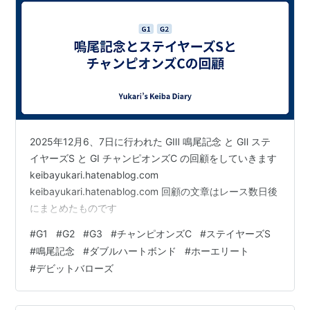
第19
1966年6月5
京都 芝
エイトクラウ
牝
内藤繁春
回
日
2400
ン
4
第
1967年6月
阪神 芝
アポオンワー
牡
栗田勝
20
4日
2400
ド
4
回
第21
1968年6月
阪神 芝
ヤマピツト
牝
池江泰郎
回
16日
2400
4
第
1969年6月
京都 芝
ファインロー
牝
高橋成忠
2025年12月6、7日に行われた GⅢ 鳴尾記念 と GⅡ ステ
22
29日
2400
ズ
4
イヤーズS と GⅠ チャンピオンズC の回顧をしていきます
回
keibayukari.hatenablog.com
第
1970年6月
阪神 芝
ニューキミノ
牡
高橋成忠
keibayukari.hatenablog.com 回顧の文章はレース数日後
23
21日
2400
ナハ
4
にまとめたものです
回
#
G1
#
G2
#
G3
#
チャンピオンズC
#
ステイヤーズS
第
1971年3月
阪神 芝
タマホープ
牡
清水久雄
#
鳴尾記念
#
ダブルハートボンド
#
ホーエリート
24
21日
2400
4
回
#
デビットバローズ
第
1972年4月
阪神 芝
フイドール
牡
武田博
25
2日
2400
4