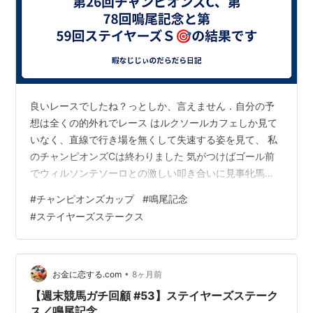
第
2003年12
阪神 芝
ウインブレイ
牡6
木幡初広
56
月14日
2000
ズ
回
第
2004年12
阪神 芝
サクラセンチ
牡
佐藤哲三
57
月12日
2000
ュリー
4
回
良いレースでしたね？っとしか、言えません．自分の予
第
2005年12
阪神 芝
メジロマント
牡8
吉田豊
58
月11日
2000
ル
想は全くの的外れでレース はルクソールカフェしか見て
回
いなく、直線で行き場を無くして失速する姿を見て、 私
のチャンピオンズCは終わりました 気がつけばゴール前
第
2006年12
阪神 芝
サクラメガワ
牡
オリビエ・
59
月9日
1800
ンダー
3
ペリエ
でウィルソンテソーロとの激しい叩き合いに見事牝馬が
回
ダブル ハートボンドが優勝していました．坂井騎手のダ
#
チャンピオンズカップ
#
鳴尾記念
ート適正が凄いですね！ では、結果です ～～～～～～～
第
2007年12
阪神 芝
ハイアーゲー
牡6
藤岡佑介
#
ステイヤーズステークス
～～～～～～～～～～～～～～～～～～～～～～～～～
60
月8日
1800
ム
回
～～～～ ⭐ 12/7（日） チャンピオンズカップ(ＧⅠ) 中京
競馬場 D1,800m １６頭 【結果】 優勝 ２ダブルハートボ
第61
2008年12
阪神 芝
サクラメガワ
牡5
福永祐一
ンド ２着 ８ウィルソンテソーロ ３着 ７ラムジェット
•
お金に恋する.com
8ヶ月前
回
月6日
1800
ンダー
【結…
【週末競馬ガチ回顧 #53】ステイヤーズステーク
第
2009年12
阪神 芝
アクシオン
牡6
藤田伸二
ス／鳴尾記念