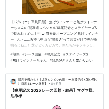
回
第
1979年3月
阪神 芝
キャプテンナ
牡
田島良保
32
25日
2400
ムラ
4
回
【12/6（土）重賞回顧】 焦げウインナーと焦げウインナ
ーちゃんの“開幕週スペシャル”鳴尾記念とステイヤーズS
第
1980年3月
阪神 芝
リンドプルバ
牡
田原成貴
33
23日
2400
ン
4
で揺れ動く心…！** 🍳 茶番劇オープニング 焦げウインナ
回
ー「ふぅ……阪神も中山も“開幕週”って言葉だけで胸が高
鳴るよね…！ 芝がピッカピカで、馬たちがキラキラして
第
1981年3月
阪神 芝
ハシクランツ
牡5
柴田光陽
34
22日
2500
るんよ…！」 焦げウインナーちゃん「うんうん！ でもウ
#
競馬
#
レース回顧
#
鳴尾記念
#
ステイヤーズS
回
インナーさん、開幕週＝“当たる”とは限らないよね…？
#
焦げウインナーちゃん
#
競馬好きさんと繋がりたい
（じと目）」 焦げウインナー「ちょ、いきなり正論…！
第
1982年4月
阪神 芝
マルブツウイ
牡7
加用正
でも今日は“いい線いってた”んよ、本当に……。」 焦げウ
35
18日
2500
ナー
回
インナーちゃん「その言葉、何回聞いたかなぁ？（※今週
競馬予想のホネ【坂路ビシビシの日々〜 重賞予想と追い切り
3回目）じゃあ、まず阪神の鳴尾記念から振り返っていこ
第
1983年4月
阪神 芝
キョウエイア
牡
[[田島信行
•
注目馬＆レース回顧】
8ヶ月前
うねっ！…
36
17日
2500
セント
4
【鳴尾記念 2025 レース回顧・結果】マグマ様、
回
池添様
第
1984年3月
阪神 芝
ハシローディ
牡5
村本善之
37
11日
2500
ー