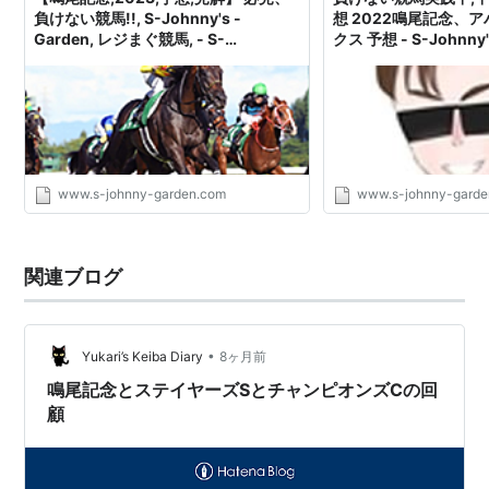
回
日
2400
負けない競馬!!, S-Johnny's -
想 2022鳴尾記念、
Garden, レジまぐ競馬, - S-
クス 予想 - S-Johnny
第12
1959年6月7
中京 ダ
カツラシユウ
牡
蛯名武五郎
Johnny's Garden
回
日
2400
ホウ
4
第
1960年6月
阪神 芝
トキツヒロ
牡
大根田裕也
13
5日
2400
4
回
第
1961年6月
阪神 芝
シーザー
牡
伊藤修司
www.s-johnny-garden.com
www.s-johnny-garde
14
11日
2400
4
回
第15
1962年6月
阪神 芝
グレイトスタ
牡5
宇田明彦
関連ブログ
回
10日
2400
ン
第16
1963年6月
阪神 芝
リユウフオー
牡
宮本悳
回
9日
2400
レル
4
•
Yukari’s Keiba Diary
8ヶ月前
第17
1964年6月
阪神 芝
ゴウカイ
牡5
栗田勝
鳴尾記念とステイヤーズSとチャンピオンズCの回
回
7日
2400
顧
第18
1965年6月6
阪神 芝
バリモスニセ
牡
諏訪真
回
日
2400
イ
4