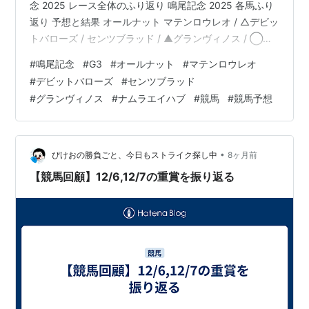
念 2025 レース全体のふり返り 鳴尾記念 2025 各馬ふり
返り 予想と結果 オールナット マテンロウレオ / △デビッ
第
1991年12月
阪神 芝
ナイスネイチ
牡
松永昌博
44
8日
2500
ャ
3
トバローズ / センツブラッド / ▲グランヴィノス / ◯ナ
回
ムラエイハブ www.yosounohone.com 鳴尾記念 2025 レ
#
鳴尾記念
#
G3
#
オールナット
#
マテンロウレオ
ース結果 着順 馬名 タイム 上3F 1 デビットバローズ
第
1992年12月
阪神 芝
タケノベルベ
牝
藤田伸二
#
デビットバローズ
#
センツブラッド
45
13日
2500
ット
3
1:43.7 33.9 2 センツブラッド 1:44.0 34.1 3 マテンロウ
#
グランヴィノス
#
ナムラエイハブ
#
競馬
#
競馬予想
回
レオ 1:44.0 33.9 4 グランヴィノス 1:44.1 34.1 …
第
1993年12月
阪神 芝
ルーブルアク
牡5
清山宏明
46
11日
2500
ト
回
•
ぴけおの勝負ごと、今日もストライク探し中
8ヶ月前
【競馬回顧】12/6,12/7の重賞を振り返る
第
1994年12月
阪神 芝
スターマン
牡
藤田伸二
47
10日
2500
3
回
第
1995年12月
阪神 芝
カネツクロス
牡
[[的場均
48
9日
2500
4
回
第
1996年12月
阪神 芝
マルカダイシ
牡
熊沢重文
49
7日
2500
ス
3
回