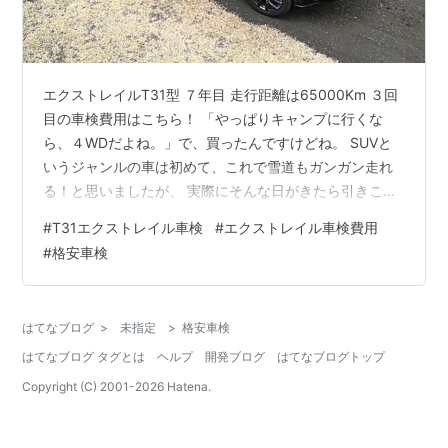
エクストレイルT31型 ７年目 走行距離は65000Km ３回
目の車検費用はこちら！ 「やっぱりキャンプに行くな
ら、４WDだよね。」で、買ったんですけどね。 SUVと
いうジャンルの車は初めて、これで雪道もガンガン走れ
る！と思いましたが、 実際にそんな日がきたら引きこも
ってヌクヌクしてますね。 せっかくのSUVですが殆ど２
#
T31エクストレイル車検
#
エクストレイル車検費用
WDですよ。 多分９５％は２WD走行です。 T31エクスト
#
格安車検
レイルの車検代 休日の買い物と、月一回のキャンプ程度
にしか乗らないので、 車検代もビックリするような金額
にならないとは思うんだけど・・ 走っていると後ろから
はてなブログ
>
未指定
>
格安車検
ガラガラ聞こえるのと、 アイドリング中のボンネットが
はてなブログ タグとは
ヘルプ
開発ブログ
はてなブログトップ
震える事以外…
Copyright (C) 2001-
2026
Hatena.