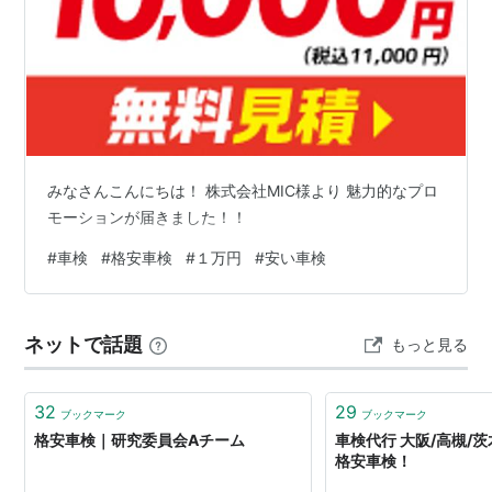
みなさんこんにちは！ 株式会社MIC様より 魅力的なプロ
モーションが届きました！！
#
車検
#
格安車検
#
１万円
#
安い車検
ネットで話題
もっと見る
32
29
ブックマーク
ブックマーク
格安車検｜研究委員会Aチーム
車検代行 大阪/高槻/
格安車検！