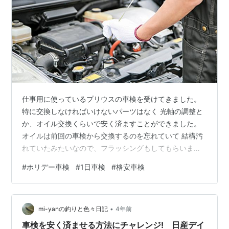
仕事用に使っているプリウスの車検を受けてきました。
特に交換しなければいけないパーツはなく 光軸の調整と
か、オイル交換くらいで安く済ますことができました。
オイルは前回の車検から交換するのを忘れていて 結構汚
れていたみたいなので、フラッシングもしてもらいまし
た。 5000kmくらいでのオイル交換が推奨らしく 4倍も
#
ホリデー車検
#
1日車検
#
格安車検
オーバーしていたので 次は忘れずケアしなければ。。 し
っかり点検してもらって、明日からのドライブにも 安心
が得られた1日でした。
•
mi-yanの釣りと色々日記
4年前
車検を安く済ませる方法にチャレンジ! 日産デイ