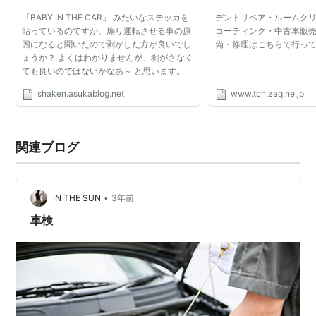
「BABY IN THE CAR」 みたいなステッカを
デントリペア・ルームク
貼っているのですが、煽り運転させる事の原
コーティング・中古車販
因になると聞いたので剥がした方が良いでし
備・修理はこちらで行っ
ょうか？ よくはわかりませんが、剥がさなく
ても良いのではないかなあ～ と思います。
shaken.asukablog.net
www.tcn.zaq.ne.jp
関連ブログ
•
IN THE SUN
3年前
車検