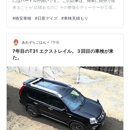
にはハードルが高いです。 この記事は、簡単に自分で出
来ることが 結構あるのに その整備をディーラーや工場に
頼んで 高い費用を余分に払っている可能性があるかも？
#
格安車検
#
日産デイズ
#
車検見積もり
という記事になります。 当たり前ですが 全部プロにお金
を払ってやってもらった方が いいのは当然です。 しかし
ながら、世の中はDIYが好きな人も多い。 そして、少な
•
からず 車検の時は 高っ！！！ って思った人が絶対に多
あおぞらごはん
7年前
いと思います。 それでは、私の技を公開します。 まずは
7年目のT31 エクストレイル。３回目の車検が来
…
た。