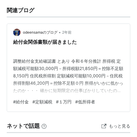
関連ブログ
•
odeensamaのブログ
2年前
給付金関係書類が届きました
調整給付金支給確認書 とあり 令和６年分推計 所得税 定
額減税可能額30,000円－所得税額21,850円＝控除不足額
8,150円 住民税所得割 定額減税可能額10,000円－住民税
所得割額46,200円＝控除不足額０円 所得がいかに低かっ
たのか・・・ 確かに短期限定の仕事ばかりしていたの
で、そんな感じでしょうか 繰り上げで１万円支給される
#
給付金
#
定額減税
#
１万円
#
低所得者
ことになり、振り込まれることになりました。 QRコード
から簡単に手続きができて、実に楽でした。 が、会社の
事務の方は全員分の細かい計算をしなくてはいけなく
ネットで話題
もっと見る
て、大変だと思います。 ほんと余計な仕事増やしてくれ
るよなぁ 現金で高額所得者以外に一律４万払ってくれ