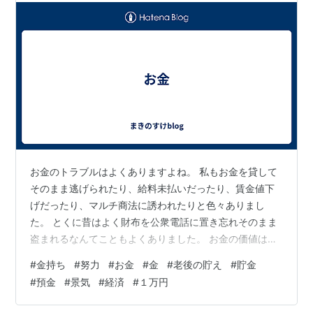
お金のトラブルはよくありますよね。 私もお金を貸して
そのまま逃げられたり、給料未払いだったり、賃金値下
げだったり、マルチ商法に誘われたりと色々ありまし
た。 とくに昔はよく財布を公衆電話に置き忘れそのまま
盗まれるなんてこともよくありました。 お金の価値は人
それぞれ、１００万持っている人の１万と、１０万持っ
#
金持ち
#
努力
#
お金
#
金
#
老後の貯え
#
貯金
ている人の１万では１万という価値は同じなのに人の感
#
預金
#
景気
#
経済
#
１万円
じる価値が違います。 お金持ちはケチである。よく聞く
言葉です。たしかに私が出会ってきた人はケチだなと感