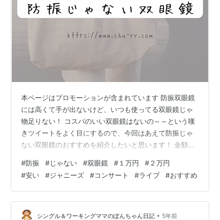
本ページはプロモーションが含まれています 防振双眼鏡
には高くて手が出ないけど、いつも使ってる双眼鏡じゃ
物足りない！ コスパのいい双眼鏡はないの～～という嘆
きツイートをよく目にするので、今回はあえて防振じゃ
ない双眼鏡のおすすめを紹介したいと思います！ 金額の
安い順番に紹介していきますね。 ニコン Nikon ACULON
#
防振
#
じゃない
#
双眼鏡
#
１万円
#
２万円
T02 10x21 ペンタックス PENTAX JUPITER 10x50 ビク
#
安い
#
ジャニーズ
#
コンサート
#
ライブ
#
おすすめ
セン Vixen 双眼鏡 アトレックII HR8×32WP ケンコー・
トキナ Kenko Tokina Avantar 10×42 ED DH わたしのお
すすめベスト３ ニコン Nikon ACUL…
•
シングル＆ワーキングママのぽんちゃん日記
5年前