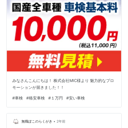
みなさんこんにちは！ 株式会社MIC様より 魅力的なプロ
モーションが届きました！！
#
車検
#
格安車検
#
１万円
#
安い車検
•
無職ぽこのらくがき
2年前