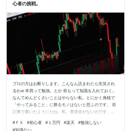
心者の挑戦。
プロの方はお断りします。こんなん読まれたら失笑され
るわw 本買って勉強。とか 前もって知識を入れておく。
なんてめんどくさいことはやらない私。とにかく身銭で
「やってみること」に勝るモノはないと思ふのです。 前
記事で書いたようにだね、私、軍資金がないのです。こ
のように👇shakkin-650.hatenablog.comしかし、 そん
#
ＦＸ
#
初心者
#
１万円
#
楽天
#
勉強しない
な中でもやれることはあるはず。そう思い１万円で始め
#
知識ない