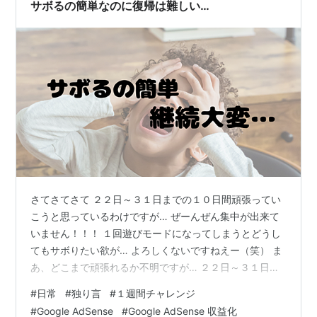
サボるの簡単なのに復帰は難しい…
さてさてさて ２２日～３１日までの１０日間頑張ってい
こうと思っているわけですが… ぜーんぜん集中が出来て
いません！！！ １回遊びモードになってしまうとどうし
てもサボりたい欲が… よろしくないですねえー（笑） ま
あ、どこまで頑張れるか不明ですが… ２２日～３１日ま
での１０日間で目指せ５桁！ １日平均４桁で目標達成！
#
日常
#
独り言
#
１週間チャレンジ
さぼったからなのかわかりませんが、ドメインパワーも
#
Google AdSense
#
Google AdSense 収益化