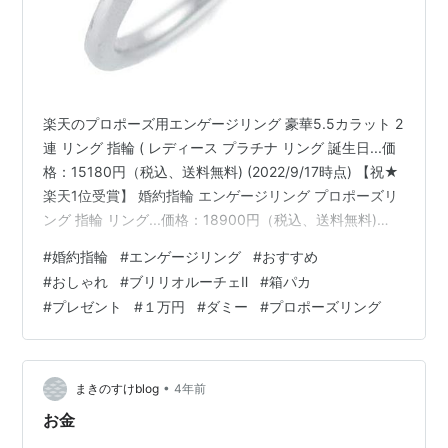
楽天のプロポーズ用エンゲージリング 豪華5.5カラット 2
連 リング 指輪 ( レディース プラチナ リング 誕生日...価
格：15180円（税込、送料無料) (2022/9/17時点) 【祝★
楽天1位受賞】 婚約指輪 エンゲージリング プロポーズリ
ング 指輪 リング...価格：18900円（税込、送料無料)
(2022/9/17時点) プロポーズ リング 指輪 レディース 0.3
#
婚約指輪
#
エンゲージリング
#
おすすめ
カラット プロポーズ用 プロポーズ...価格：11000円（税
#
おしゃれ
#
ブリリオルーチェⅡ
#
箱パカ
込、送料無料) (2022/9/17時点) 【3冠★楽天1位受賞】婚
#
プレゼント
#
１万円
#
ダミー
#
プロポーズリング
約指輪 エンゲージリング プロポーズリング 指輪 リン
グ...価格：24900円（税…
•
まきのすけblog
4年前
お金