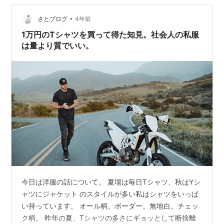
じる事が多かったです。 私は庶民として思う事はお金を
持っている人はたくさんお金を使って欲しいという事。
•
さとブログ
4年前
しかし私はお金持ちの気持ちがわかりません。…
1万円のTシャツを買って得た知見。社会人の私服
は量より質でいい。
今日は洋服の話について。 夏場は毎日Tシャツ、秋はYシ
ャツにジャケット のスタイルが多い私はシャツをいっぱ
い持っています。 オール柄。ボーダー。無地白。チェッ
ク柄。 昨年の夏、Tシャツの多さにギョッとして断捨離