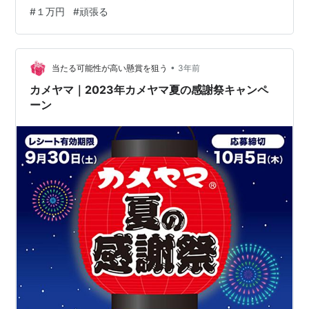
かなり落ちていました… また、全盛期に近づけるように
#
１万円
#
頑張る
コツコツ頑張っていきます！ 本当なら２１日に記事を完
成させて起きたときに多少収益がある状態でズルをする
予定でしたがやる気になれなかったので本当に１０日で
５桁挑戦へ！ 達成できれば自信…
•
当たる可能性が高い懸賞を狙う
3年前
カメヤマ｜2023年カメヤマ夏の感謝祭キャンペ
ーン