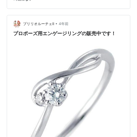
てみる。 たかが１万円と侮るな。私にとっては搾りだし
た命の御金様なのだ。このとき実は１万円にレバレッジ
２５倍で２５万円の運用ができると勘違いしてますw（ア
ホ） では早速、１万円、半日実践の結果とやってみて分
•
ブリリオルーチェⅡ
4年前
かったことを…
プロポーズ用エンゲージリングの販売中です！