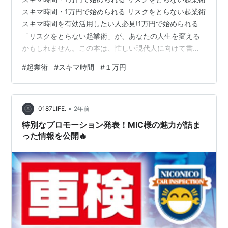
スキマ時間・1万円で始められる リスクをとらない起業術
スキマ時間を有効活用したい人必見!1万円で始められる
「リスクをとらない起業術」が、あなたの人生を変える
かもしれません。この本は、忙しい現代人に向けて書か
れた起業のヒントが満載です。 スキマ時間を活かす方法
#
起業術
#
スキマ時間
#
１万円
現代社会は時間に追われがちですが、この本では、スキ
マ時間を上手に活用する方法が紹介されています。 移動
時間や待ち時間など、ちょっとした時間を有効に使え
•
ば、新しいビジネスチャンスが広がるかもしれません。
0187LIFE.
2年前
低リスクで起業できる秘訣 起業は大きなリスクを伴うと
特別なプロモーション発表！MIC様の魅力が詰ま
思われがちですが、この本では…
った情報を公開🔥