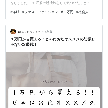
をしました。 １ 私服の断捨離をして気づいたこと ２ １
万円のTシャツを買って得た知見 ①値の張るものは品質
#
洋服
#
ファストファッション
#
１万円
#
社会人
がよい ②愛着が湧いた、洋服のヒストリー化 ③生活ス
キル向上(洗濯、クリーニングの知識) ④一目惚れの満足
度の高さ
•
ゆるくじゃにおた
4年前
１万円から買える！じゃにおたオススメの防振じ
ゃない双眼鏡！