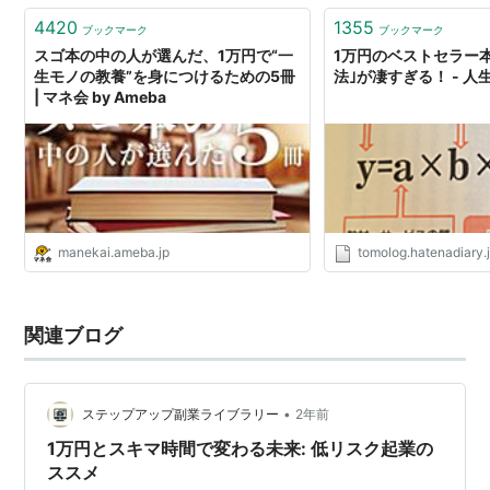
た…
4420
1355
ブックマーク
ブックマーク
スゴ本の中の人が選んだ、1万円で“一
1万円のベストセラー本
生モノの教養”を身につけるための5冊
法｣が凄すぎる！ - 
| マネ会 by Ameba
manekai.ameba.jp
tomolog.hatenadiary.
関連ブログ
•
ステップアップ副業ライブラリー
2年前
1万円とスキマ時間で変わる未来: 低リスク起業の
ススメ