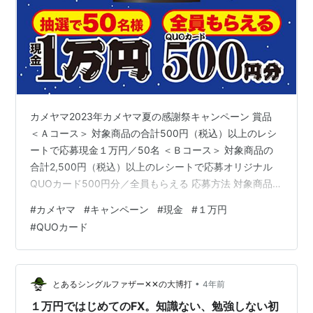
カメヤマ2023年カメヤマ夏の感謝祭キャンペーン 賞品
＜Ａコース＞ 対象商品の合計500円（税込）以上のレシ
ートで応募現金１万円／50名 ＜Ｂコース＞ 対象商品の
合計2,500円（税込）以上のレシートで応募オリジナル
QUOカード500円分／全員もらえる 応募方法 対象商品を
購入した際のレシート（購入日、対象商品名、金額、店
#
カメヤマ
#
キャンペーン
#
現金
#
１万円
名の記載があるもの）合計金額【Ａコース】500円分
#
QUOカード
（税込）以上、【Ｂコース】2,500円分（税込）以上を１
口（レシートの金額は複数枚の合算可、複数店舗での購
入の合算可）とし、専用応募封筒、または市販の封筒に
封入、もしくはハガキに貼付し、必要事項［①住所②名
•
とあるシングルファザー✕✕の大博打
4年前
前（フリガナ）③電…
１万円ではじめてのFX。知識ない、勉強しない初