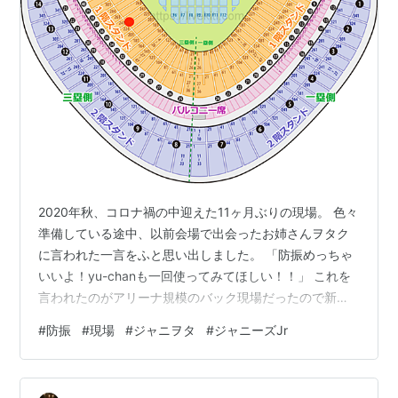
2020年秋、コロナ禍の中迎えた11ヶ月ぶりの現場。 色々
準備している途中、以前会場で出会ったお姉さんヲタク
に言われた一言をふと思い出しました。 「防振めっちゃ
いいよ！yu-chanも一回使ってみてほしい！！」 これを
言われたのがアリーナ規模のバック現場だったので新橋
演舞場の舞台観劇で使うのはどうなんだろう…と思いつ
#
防振
#
現場
#
ジャニヲタ
#
ジャニーズJr
つも物は試し、レンタルサイトで即レンタルしました。
その後もあらかじめ席が遠いとわかっている現場や大き
めの会場では何度かレンタルしていたのですが、時は流