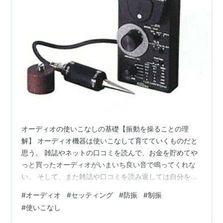
オーディオの使いこなしの基礎【振動を操ることの理
解】 オーディオ機器は使いこなして育てていくものだと
思う。 雑誌やネットの口コミを読んで、お金を貯めてや
っと買ったオーディオがいまいち良い音で鳴ってくれな
い。 そして、また雑誌や口コミを読み返しては自分を納
得させてみる。 しかし、心の何処かでは納得していない
#
オーディオ
#
セッティング
#
防振
#
制振
自分がいる。 そして、そのうち音楽を聴く楽しみも忘れ
#
使いこなし
てしまう、、、。 こんな悲しい事態に陥っていないだろ