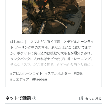
はじめに｜「スマホどこ置く問題」とデビルホーンライ
ト ツーリング中のスマホ、あなたはどこに置いてます
か。ポケットに突っ込めば振動で太ももが通知まみれ、
タンクバッグに入れればナビのたびに首トレーニング。
そんな「スマホどこ置く問題」がすっかり当たり前にな
った今、バイク用スマホホルダーは“便利グッズ”から“ほ
#
デビルホーンライト
#
スマホホルダー
#
防振
ぼ必需品”に格上げされた存在になりました。 その中で
#
カエディア
#
Kaedear
も、ちょっと悪魔的な名前で存在感を放っているのが、
Kaedear (カエディア) の「KDR-M26D デビルホーンライ
ト」。Amazonランキング2位を獲得したこともある、い
ネットで話題
もっと見る
わば“角の生えた実用派”スマホホルダーです。 今回は、
このデビルホー…