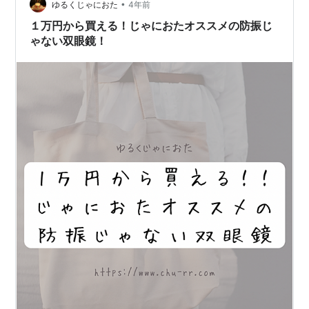
•
れ2022年春... 「もうこれ、購入した方が得なのでは」 と
ゆるくじゃにおた
4年前
なり、都内のビックカメラへ。 「お姉さん！実はこの機
１万円から買える！じゃにおたオススメの防振じ
種、在庫ラストな…
ゃない双眼鏡！