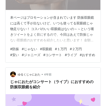
本ページはプロモーションが含まれています 防振双眼鏡
には高くて手が出ないけど、いつも使ってる双眼鏡じゃ
物足りない！ コスパのいい双眼鏡はないの～～という嘆
きツイートをよく目にするので、今回はあえて防振じゃ
ない双眼鏡のおすすめを紹介したいと思います！ 金額の
安い順番に紹介していきますね。 ニコン Nikon ACULON
#
防振
#
じゃない
#
双眼鏡
#
１万円
#
２万円
T02 10x21 ペンタックス PENTAX JUPITER 10x50 ビク
#
安い
#
ジャニーズ
#
コンサート
#
ライブ
#
おすすめ
セン Vixen 双眼鏡 アトレックII HR8×32WP ケンコー・
トキナ Kenko Tokina Avantar 10×42 ED DH わたしのお
すすめベスト３ ニコン Nikon ACUL…
•
ゆるくじゃにおた
4年前
じゃにおたがコンサート（ライブ）におすすめの
防振双眼鏡を紹介