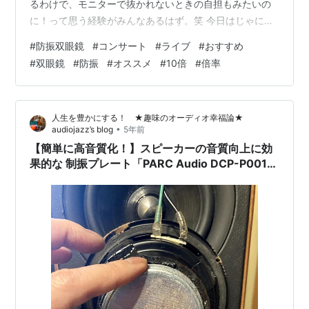
るわけで、モニターで抜かれないときの自担もみたいの
に！って思う経験がみんなあるはず。笑 今日はじゃにお
た歴15年以上の古のおたくがおすすめの双眼鏡を紹介す
#
防振双眼鏡
#
コンサート
#
ライブ
#
おすすめ
るよ～♡ 私が絶対ほしい機能は防振とにかく防振。 スマ
#
双眼鏡
#
防振
#
オススメ
#
10倍
#
倍率
ホのカメラだって手振れ補正入ってるじゃん、だから双
眼鏡だって手振れ補正機能の防振は必要なんです
よ！！！という主張。 特に遠くにいる担当をピンポイン
人生を豊かにする！ ★趣味のオーディオ幸福論★
トで見たいときに手振れしちゃうと見にくいのなんのっ
•
audiojazz’s blog
5年前
ていう感じです。なので防振は個人的には必須…
【簡単に高音質化！】スピーカーの音質向上に効
果的な 制振プレート「PARC Audio DCP-P001
」