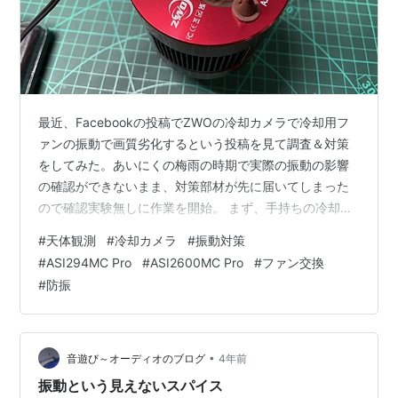
最近、Facebookの投稿でZWOの冷却カメラで冷却用フ
ァンの振動で画質劣化するという投稿を見て調査＆対策
をしてみた。あいにくの梅雨の時期で実際の振動の影響
の確認ができないまま、対策部材が先に届いてしまった
ので確認実験無しに作業を開始。 まず、手持ちの冷却カ
メラを手で持って確認してみると、確かに手に感じる振
#
天体観測
#
冷却カメラ
#
振動対策
動は確認できる。しかし、これが画質にどれだけ影響す
#
ASI294MC Pro
#
ASI2600MC Pro
#
ファン交換
るのかは不明（手に感じるくらいだから影響はありそう
#
防振
な気はする） 私の持っている冷却カメラはZWO・
ASI294MC-proとASI2600MC-Proの2台。まずは試しに
ASI294MC-Proから、ネットで仕入れた情報を元に防振
対策を行う…
•
音遊び～オーディオのブログ
4年前
振動という見えないスパイス