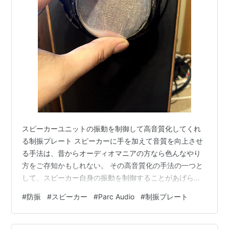
スピーカーユニットの振動を制御して高音質化してくれ
る制振プレート スピーカーに手を加えて音質を向上させ
る手法は、昔からオーディオマニアの方なら色んなやり
方をご存知かもしれない。 その高音質化の手法の一つと
して、スピーカー自身の振動を制御することがあげられ
る。 スピーカーは箱（エンクロージャー）にウーファー
#
防振
#
スピーカー
#
Parc Audio
#
制振プレート
やーツイーターなどのスピーカーユニットが取り付けら
れている。 今回、そのスピーカーユニットに貼り付ける
だけで簡単に高音質化できるアイテム、「PARC Audioの