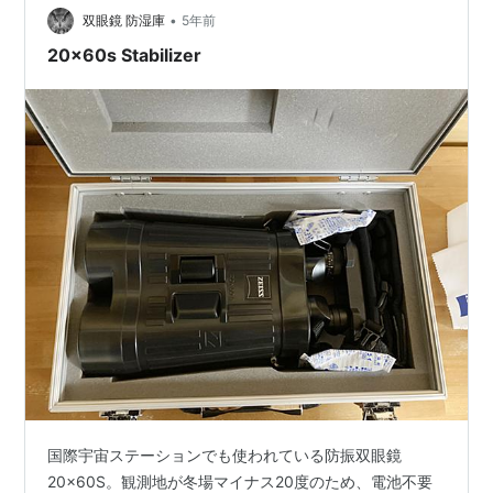
•
制振プレート」を実際に試してみてかなりの効果があっ
双眼鏡 防湿庫
5年前
たのでご紹介しようと思う。 貼り付けると言ってもエン
20x60s Stabilizer
クロージャーの中に隠れているス…
国際宇宙ステーションでも使われている防振双眼鏡
20×60S。観測地が冬場マイナス20度のため、電池不要