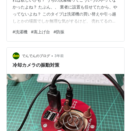
かったよね？ たぶん、、 業者に設置も任せてたから、や
ってないよね？ このタイプは洗濯機の買い替えや引っ越
しとかの場面でしか無理な気がするけど、 売れてるのよ
ね。 商品名: OP-SG600 因幡電機 洗濯機用防振かさ上げ
#
洗濯機
#
嵩上げ台
#
防振
台 置き台 ふんばるマン 1セット4個入 商品の特徴: 接地
面のゴムが底面全体を覆う形になっている。 洗濯機の下
側に排水口がくる場合でも排水ホースのスペースが確保
•
できる。 洗濯機の振動に追従し、振動の伝達を軽減する
でんでんのブログ
3年前
独自の内部構造を持っている。 防水パンの角に合わせて
冷却カメラの振動対策
きれい…