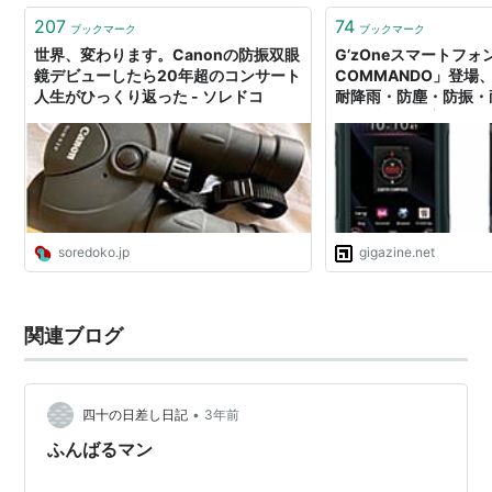
207
74
ブックマーク
ブックマーク
世界、変わります。Canonの防振双眼
G’zOneスマートフォン
鏡デビューしたら20年超のコンサート
COMMANDO」登場
人生がひっくり返った - ソレドコ
耐降雨・防塵・防振・
耐日射性能を実現
soredoko.jp
gigazine.net
関連ブログ
•
四十の日差し日記
3年前
ふんばるマン