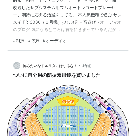
防振、制振、デッドニング、どこまでやるか。 少し前に
改造したサブシステム用フルオートレコードプレーヤ
ー、期待に応える活躍をしてる。 不人気機種で遊ぶ サン
スイ FR-3060（３号機）少し改造 - 音遊び～オーディオ
のブログ 気になるところは有るにきまっているんだが、
受け入れる。 カートリッジ交換する時に、レコードかけ
#
制振
#
防振
#
オーディオ
っぱなしでマニュアルモードでアームを上げて交換する
ことが多いのだけれど、この時に、アームを戻す操作で
手で触っただけで音がする。外すときにはアンプの入力
•
を切り替えておくので、聴こえないから良いのだが、メ
俺みたいなドルヲタにはなるな！
4年前
インシステムのアームではこれはもっと小さな音だ。サ
ついに自分用の防振双眼鏡を買いました
ブシステムのアームの制振が弱い…