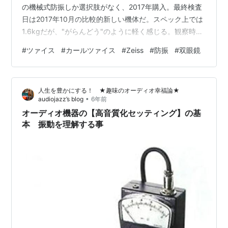
の機械式防振しか選択肢がなく、2017年購入。最終検査
日は2017年10月の比較的新しい機体だ。スペック上では
1.6kgだが、"がらんどう"のように軽く感じる。観察時の
重量バランスもとても良い。 West Germany製の初期機
#
ツァイス
#
カールツァイス
#
Zeiss
#
防振
#
双眼鏡
体を借りた時は、視野やや黄色く日中は好んで使わなか
った。展示会で最近の機体は改良されているのを実感
し、新品購入に至った。初期の個体を含め、複数台触ら
人生を豊かにする！ ★趣味のオーディオ幸福論★
せてもらったが、中古の機体は長年オーバーホールをし
•
audiojazz’s blog
6年前
ていないのか、どれもピントリング、防振ボタンに違和
オーディオ機器の【高音質化セッティング】の基
感があった。新品の接…
本 振動を理解する事