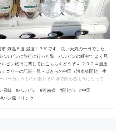
封市 気温８度 湿度１７％です。良い天気の一日でした。
省ハルビンに旅行に行った際、ハルビンの町中で よく見
ハルビン旅行に関してはこちらをどうぞ↓ ２０２４国慶
カテゴリーの記事一覧 - ぱきらの中国（河南省開封）生
サーバーのようものがありその場で飲めるようになってい
売られていた この飲み物は 『格瓦斯』と呼ばれる パン
ン風味
#
ハルビン
#
河南省
#
開封市
#
中国
飲まれている飲み物のようです。 パンの飲み物ってど
#
パン風ドリンク
飲ん…