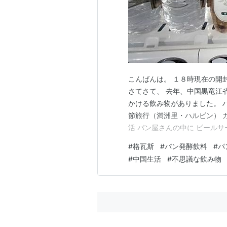
こんばんは。 １８時現在の開
さてさて、 去年、中国黒竜江
かける飲み物がありました。 
節旅行（満洲里・ハルビン） 
活 パン屋さんの中に ビール
たり、 ペットボトルに入って
#
格瓦斯
#
パン発酵飲料
#
パ
発酵飲料でした。ロシアでよく
#
中国生活
#
不思議な飲み物
ういうことや？？ そりゃ 一回