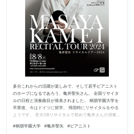
多分これからの活躍が楽しみで、そして若手ピアニスト
のホープになるであろう、亀井聖矢さん。 全国リサイタ
ルの日程と演奏曲目が発表されました。 桐朋学園大学を
卒業後、今はドイツに留学。 帰国時にリサイタルをやる
ようです。 音大OBリサイタルで初めて亀井さんの演奏を
聞き、体中に音が響き渡ったのを覚えています。 年齢と
#
桐朋学園大学
#
亀井聖矢
#
ピアニスト
共に変化する演奏を聞きたい。 そんな時、親友N子が以