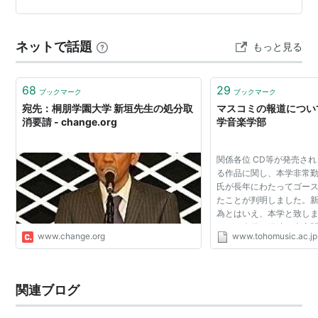
業拡張を認めるべきでないと主張した というニュースを
見て感想を述べるモコタロです🐇 報道機関の事業に口出
ネットで話題
もっと見る
しするのは 強権主義者の常套手段だ ロ…
68
29
ブックマーク
ブックマーク
宛先：桐朋学園大学 新垣先生の処分取
マスコミの報道につい
消要請 - change.org
学音楽学部
関係各位 CD等が発売さ
る作品に関し、本学非常
氏が長年にわたってゴー
たことが判明しました。
為とはいえ、本学と致し
あり、今後、経緯や事実
www.change.org
www.tohomusic.ac.jp
査したうえで、厳正に対処
26年2月6日 桐朋学...
関連ブログ