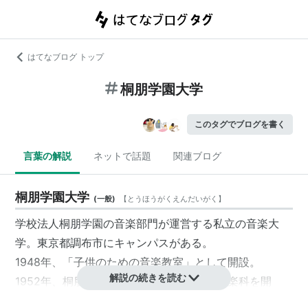
はてなブログ トップ
桐朋学園大学
このタグでブログを書く
言葉の解説
ネットで話題
関連ブログ
桐朋学園大学
(
一般
)
【
とうほうがくえんだいがく
】
学校法人
桐朋学園
の音楽部門が運営する私立の
音楽大
学
。
東京都
調布市
にキャンパスがある。
1948年、「
子供のための音楽教室
」として開設。
解説の続きを読む
1952年、
桐朋女子高等学校
に男女共学の音楽科を開
設。