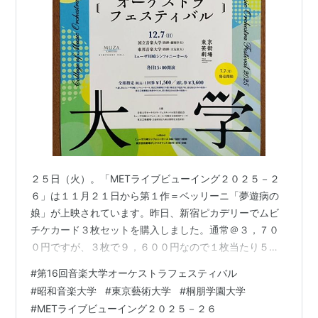
２５日（火）。「METライブビューイング２０２５－２
６」は１１月２１日から第１作＝ベッリーニ「夢遊病の
娘」が上映されています。昨日、新宿ピカデリーでムビ
チケカード３枚セットを購入しました。通常＠３，７０
０円ですが、３枚で９，６００円なので１枚当たり５０
０円引きの金額です。３公演以上観る場合は３枚セット
#
第16回音楽大学オーケストラフェスティバル
が絶対お得です ということでわが家に来てから今日で３
#
昭和音楽大学
#
東京藝術大学
#
桐朋学園大学
９６９日目を迎え、トランプ米大統領は２３日、左派的
#
METライブビューイング２０２５－２６
と自身がみなすABCやNBCなどのテレビ局について、事