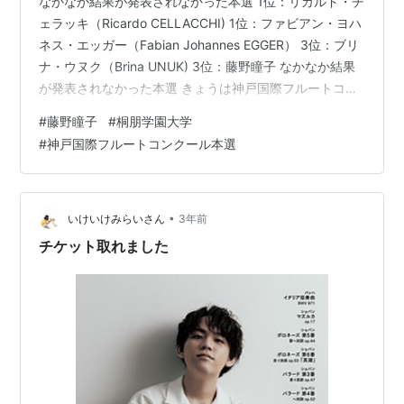
なかなか結果が発表されなかった本選 1位：リカルド・チ
ェラッキ（Ricardo CELLACCHI) 1位：ファビアン・ヨハ
ネス・エッガー（Fabian Johannes EGGER） 3位：ブリ
ナ・ウヌク（Brina UNUK) 3位：藤野瞳子 なかなか結果
が発表されなかった本選 きょうは神戸国際フルートコン
クールの本選鑑賞日。 13時から開演で、6名のすばらし
#
藤野瞳子
#
桐朋学園大学
い演奏が終了したのが16:30頃。 結果発表は18時頃の予
#
神戸国際フルートコンクール本選
定だが、前後することもあり、希望者には外出が認めら
れ、再入場券を手渡してくれるという。 私たちは1時間程
度の待ち時間なら、ということで、いったん会場を離
れ、神戸駅周辺の100円…
•
いけいけみらいさん
3年前
チケット取れました