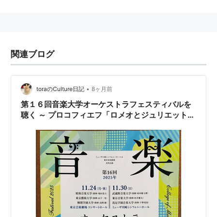
1955年、
桐朋学園短期大学
音楽科を開設。
1961年、
桐朋学園大学
音楽学部
を開設。
1995年、
富山市
に
桐朋オーケストラ・アカデミー
を開
設。
関連ブログ
1999年、
富山市
に
桐朋学園大学院大学
を開設。
•
toraのCulture日記
8ヶ月前
第１６回音楽大学オーケストラフェスティバルを
聴く ～ プロコフィエフ「ロメオとジュリエット」
（昭和音大）、ショスタコーヴィチ「交響曲第５
番」（東京藝大）、ブラームス「ピアノ四重奏曲
第１番」他（桐朋学園）