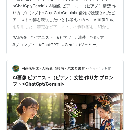
<ChatGpt/Gemini> AI画像 ピアニスト（ピアノ）清楚 作
り方 プロンプト<ChatGpt/Gemini> 優雅で洗練されたピ
アニストの姿を表現したいとお考えの方へ、AI画像生成
を活用した「清楚なピアニスト」の創作術をご紹介しま
す。音楽の調べが聞こえてきそうなほどリアルで美しい
#
AI画像
#
ピアニスト
#
ピアノ
#
清楚
#
作り方
一枚を仕上げるためには、光の演出と細部へのこだわり
#
プロンプト
#
ChatGPT
#
Gemini (ジェミー)
が重要です。 清楚なピアニストを表現するための制作の
ヒント 清楚さを演出するためには、過度な装飾を避け、
白やパステルカラーを基調とした清潔感のある衣装を選
ぶのが効果的です。また、ピアノに向き合う真剣な眼
•
AI画像生成・AI画像 情報局 - 未来図書館 -⭐✨⭐
1ヶ月前
差…
AI画像 ピアニスト（ピアノ）女性 作り方 プロン
プト<ChatGpt/Gemini>