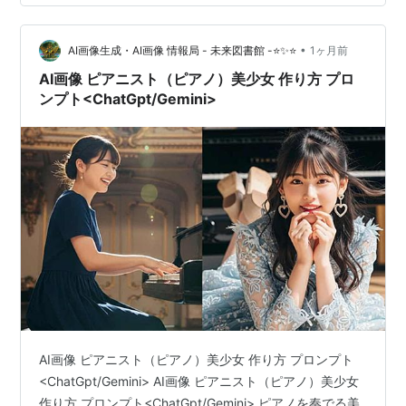
された大人のピアニストを生成する秘訣 AI画像生成で
「大人の雰囲気」や「情緒的なピアノのシーン」を再現
する場合、単にピアノを描くだけでなく、空間の空気
•
AI画像生成・AI画像 情報局 - 未来図書館 -⭐✨⭐
1ヶ月前
感…
AI画像 ピアニスト（ピアノ）美少女 作り方 プロ
ンプト<ChatGpt/Gemini>
AI画像 ピアニスト（ピアノ）美少女 作り方 プロンプト
<ChatGpt/Gemini> AI画像 ピアニスト（ピアノ）美少女
作り方 プロンプト<ChatGpt/Gemini> ピアノを奏でる美