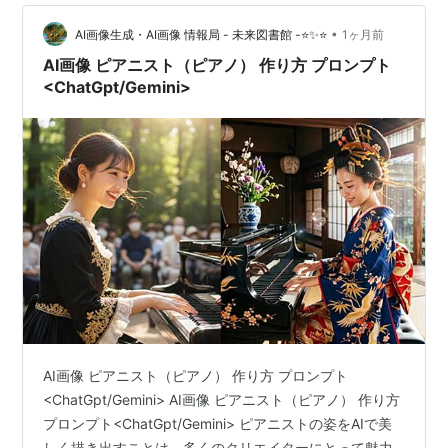
解説します。 高品質なAI画像を生成するため…
•
AI画像生成・AI画像 情報局 - 未来図書館 -⭐✨⭐
1ヶ月前
AI画像 ピアニスト（ピアノ） 作り方 プロンプト
<ChatGpt/Gemini>
AI画像 ピアニスト（ピアノ） 作り方 プロンプト
<ChatGpt/Gemini> AI画像 ピアニスト（ピアノ） 作り方
プロンプト<ChatGpt/Gemini> ピアニストの姿をAIで美
しく描き出すことは、多くのクリエイターにとって魅力