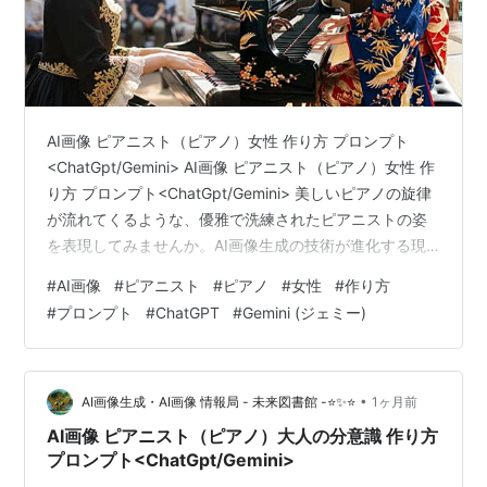
AI画像 ピアニスト（ピアノ）女性 作り方 プロンプト
<ChatGpt/Gemini> AI画像 ピアニスト（ピアノ）女性 作
り方 プロンプト<ChatGpt/Gemini> 美しいピアノの旋律
が流れてくるような、優雅で洗練されたピアニストの姿
を表現してみませんか。AI画像生成の技術が進化する現
代において、指先から感情が溢れ出るような一枚を作り
#
AI画像
#
ピアニスト
#
ピアノ
#
女性
#
作り方
出すことは、誰にでも挑戦できるクリエイティブな体験
#
プロンプト
#
ChatGPT
#
Gemini (ジェミー)
です。ここでは、AI画像 ピアニスト（ピアノ）女性を美
しく表現するための作り方やプロンプトについて、詳し
く解説していきます。 AI画像生成ツールであるChatGPT
やGeminiを活用して、理想のピアニス…
•
AI画像生成・AI画像 情報局 - 未来図書館 -⭐✨⭐
1ヶ月前
AI画像 ピアニスト（ピアノ）大人の分意識 作り方
プロンプト<ChatGpt/Gemini>