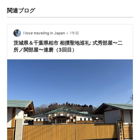
関連ブログ
•
I love traveling in Japan
1年前
茨城県＆千葉県柏市 相撲聖地巡礼: 式秀部屋〜二
所ノ関部屋〜達磨（3回目）