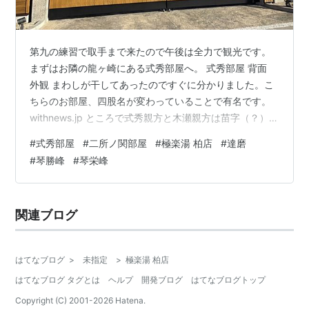
第九の練習で取手まで来たので午後は全力で観光です。
まずはお隣の龍ヶ崎にある式秀部屋へ。 式秀部屋 背面
外観 まわしが干してあったのですぐに分かりました。こ
ちらのお部屋、四股名が変わっていることで有名です。
withnews.jp ところで式秀親方と木瀬親方は苗字（？）で
はなく略称（キムタク）方式であり、 式秀 → 式守 秀五
#
式秀部屋
#
二所ノ関部屋
#
極楽湯 柏店
#
達磨
郎 木瀬 → 木村 瀬平 と知った時は衝撃でした…。式守と
#
琴勝峰
#
琴栄峰
木村は行司の家名でもあることから、それと区別するた
めに性と名から一文字ずつを取っているそうです。 続い
て阿見町にある二所ノ関部屋へ。 二所ノ関部屋 外観 こ
関連ブログ
ちらは大関 大の里と関取 白熊の在籍するお部屋です。め
ちゃ…
はてなブログ
>
未指定
>
極楽湯 柏店
はてなブログ タグとは
ヘルプ
開発ブログ
はてなブログトップ
Copyright (C) 2001-
2026
Hatena.