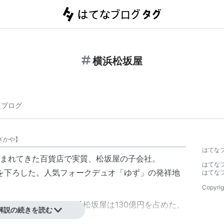
横浜松坂屋
連ブログ
ざかや
】
はてな
まれてきた百貨店で実質、
松坂屋
の子会社。
はてな
史に幕を下ろした。人気フォークデュオ「ゆず」の発祥地
はてな
Copyrig
げ333億円のうち、横浜松坂屋は130億円を占めた。
解説の続きを読む
での閉店セールの累計は107万人。