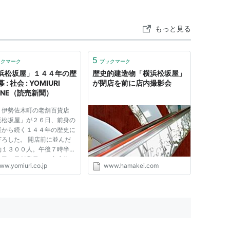
もっと見る
路上ライブをしていたことでも有名で、
横浜松坂屋
ュメント、2004年12月に完成した縦約3メートル、
5
ックマーク
ブックマーク
あった。
浜松坂屋」１４４年の歴
歴史的建造物「横浜松坂屋」
横浜市磯子区）に移築されることが2008年10月16
: 社会 : YOMIURI
が閉店を前に店内撮影会
LINE（読売新聞）
・伊勢佐木町の老舗百貨店
浜松坂屋」が２６日、前身の
屋から続く１４４年の歴史に
館
*2
が横浜市の歴史的建造物に認定されている。
下ろした。 開店前に並んだ
約１３００人。午後７時半に
市民や元従業員らが商店街を
ww.yomiuri.co.jp
www.hamakei.com
尽くし、下りていくシャッタ
見つめた。跡地を複合施設化
で「野澤屋呉服店」創業。
計画に対し、横浜市などが外
郎（茂木惣兵衛の養子：3代目茂木惣兵衛）が、合名会
などを要望している。 人...
七十四銀行）を設立。
ートメントストアとして支店を開設。