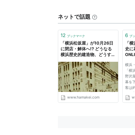
ゆずのモニュメントと巨大壁画
ネットで話題
店の前でフォークデュオ「
ゆず
」が
には2003年8月にサイン入りモニ
12
6
ブックマーク
ブ
横約10メートルの2人の巨大壁画が
「横浜松坂屋」が10月26日
「横
これを２人の出身地の
岡村天満宮
（
に閉店・解体へ!? どうなる
史に幕 
横浜歴史的建造物、どうする
ON
日、正式決定している。
伊勢佐木
横浜
認定歴史的建造物
「横
野沢
横浜松坂屋本館
*1
と旧横浜松坂屋西
幕を
客は
は、
沿革
www.hamakei.com
w
埋め
ーを
1864年、横浜市中区弁天通4丁目
する
1896年、名古屋滝定助次男泰次
壁保存
社茂木商店と同時に茂木銀行（後の
1910年、伊勢佐木町1丁目にデパ