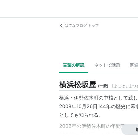
はてなブログ トップ
言葉の解説
ネットで話題
関
横浜松坂屋
(
一般
)
【
よこはままつ
横浜・伊勢佐木町の中核として親し
2008年10月26日144年の歴
としても知られる。
2002年の伊勢佐木町の年間売り上
2008年7月24日から10月26日ま