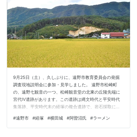
9月25日（土）、久しぶりに、遠野市教育委員会の発掘
調査現地説明会に参加・見学しました。 遠野市松崎町
の、遠野七観音の一つ、松崎観音堂の北東の丘陵先端に
宮代Ⅳ遺跡があります。この遺跡は縄文時代と平安時代
集落跡、平安時代末の経塚の複合遺跡で、岩石採取に先
立ち発掘調査されています。 東から見た遺跡 白いテント
#
遠野市
#
経塚
#
横田城
#
阿曽沼氏
#
ラーメン
があるあたりが発掘調査区 北東から見た遺跡 丘陵の向か
って左端に経塚が３基確認されています。 先端の経塚と
六角牛山（ろっこうしさん） 経塚が３基見えます。田園