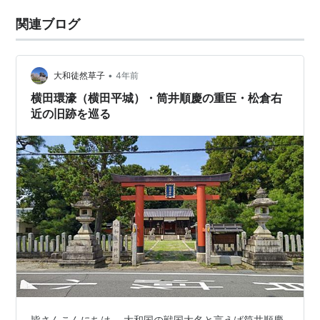
関連ブログ
•
大和徒然草子
4年前
横田環濠（横田平城）・筒井順慶の重臣・松倉右
近の旧跡を巡る
皆さんこんにちは。 大和国の戦国大名と言えば筒井順慶