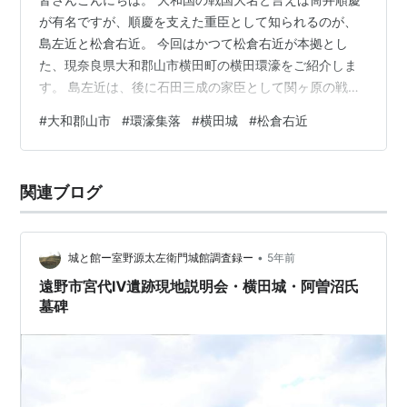
が有名ですが、順慶を支えた重臣として知られるのが、
島左近と松倉右近。 今回はかつて松倉右近が本拠とし
た、現奈良県大和郡山市横田町の横田環濠をご紹介しま
す。 島左近は、後に石田三成の家臣として関ヶ原の戦い
などで活躍したこともあって、知名度が高い戦国武将で
#
大和郡山市
#
環濠集落
#
横田城
#
松倉右近
すが、同じ順慶の家臣であった松倉右近の知名度は、い
ささか低いかもしれませんね。 歴史に詳しい方なら、子
孫の松倉重政や勝家が、転封された肥前で暴政を働き、
関連ブログ
島原の乱を誘発したことで、記憶にとどめていらっしゃ
る方もおられるかなと思います。 平群町などで島左近
が、町を代表する人物として顕彰される一方、松…
•
城と館ー室野源太左衛門城館調査録ー
5年前
遠野市宮代Ⅳ遺跡現地説明会・横田城・阿曽沼氏
墓碑