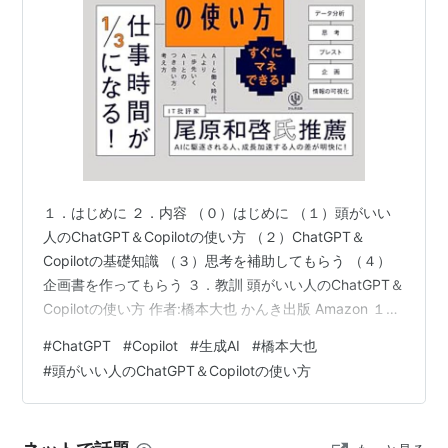
１．はじめに ２．内容 （０）はじめに （１）頭がいい
人のChatGPT＆Copilotの使い方 （２）ChatGPT＆
Copilotの基礎知識 （３）思考を補助してもらう （４）
企画書を作ってもらう ３．教訓 頭がいい人のChatGPT＆
Copilotの使い方 作者:橋本大也 かんき出版 Amazon １．
はじめに 世の中的にも自社でも、生成AIを利活用して業
#
ChatGPT
#
Copilot
#
生成AI
#
橋本大也
務を効率化する機運が高まっています。 それこそ、生成
#
頭がいい人のChatGPT＆Copilotの使い方
AIに、生成AIの活用法について質問をすれば答えてくれ
ます。 ただ、一度、腰を据えて、実際に何ができるのか
を勉強したく、丸の内の丸善で売上上位の本を購入しま