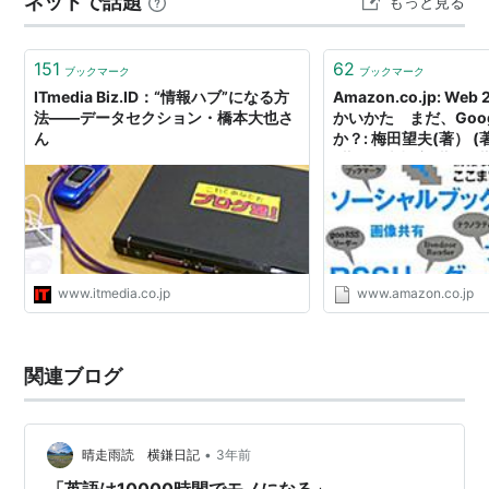
ネットで話題
もっと見る
した。 ２．内容 （０）はじ…
151
62
ブックマーク
ブックマーク
ITmedia Biz.ID：“情報ハブ”になる方
Amazon.co.jp: We
法――データセクション・橋本大也さ
かいかた まだ、Goo
ん
か？: 梅田望夫(著） (
(著), 野本幹彦(著） (
集): 本
www.itmedia.co.jp
www.amazon.co.jp
関連ブログ
•
晴走雨読 横鎌日記
3年前