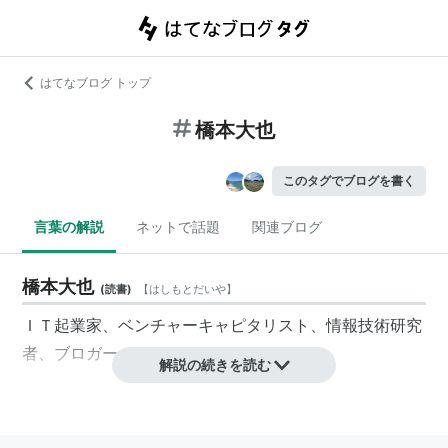
はてなブログ トップ
橋本大也
このタグでブログを書く
言葉の解説
ネットで話題
関連ブログ
橋本大也
(
読書
)
【
はしもとだいや
】
ＩＴ起業家、ベンチャーキャピタリスト、情報技術研究
者、ブロガー。
解説の続きを読む