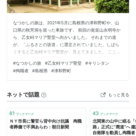
なつかしの旅は、2021年5月に島根県の津和野町や、山
口県の秋芳洞を巡った車旅です。 前回の覚皇山永明寺か
ら、乙女峠マリア聖堂へ向かいました。 それまでの道
が、「ふるさとの坂道」に選定されていました。しばら
くすると乙女峠マリア聖堂が、見えてきました。 ここ
は、‥キリスト教が厳禁だった明治元年に長崎から送られ
#
なつかしの旅
#
乙女峠マリア聖堂
#
キリシタン
てきた153人の隠れキリシタンは、津和野藩の改宗のすす
#
殉職者
#
島根県
#
津和野町
めに応じず、ついに拷問によって37人が殉教の道を選び
ました。日本で唯一、聖母マリアが降臨された地といわ
れている‥そうです。 ここには、キリシタン殉職史蹟乙
ネットで話題
もっと見る
女峠の標柱などが、ありました。 なつかしの旅：（島根
県鹿足郡津和野町） 2021年5…
61
43
ブックマーク
ブックマーク
ＮＹ市長に警官ら背中向け抗議 殉職
北関東の山中に眠る「
者葬儀で不満あらわ：朝日新聞
路」正式に“廃道”へ 
自衛隊を動員し殉職者