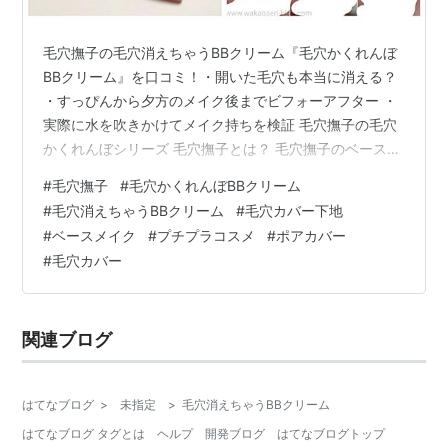
毛穴撫子の毛穴消えちゃうBBクリーム『毛穴かくれんぼ
BBクリーム』を口コミ！・開いた毛穴も本当に消える？
・すっぴんから夕方のメイク後までビフォーアフター ・
実際に水を吹きかけてメイク持ちを検証 毛穴撫子の毛穴
かくれんぼシリーズ 毛穴撫子とは？ 毛穴撫子のベースメ
イク 【新発売】毛穴かくれんぼBBクリーム 汗で崩れに
#
毛穴撫子
#
毛穴かくれんぼBBクリーム
くい！ 毛穴撫子はどこで買える？ イエベ・ブルベの色選
#
毛穴消えちゃうBBクリーム
#
毛穴カバー下地
び パーソナルカラー別に選べる2種類 他メーカーとカラ
#
ベースメイク
#
プチプラコスメ
#
ポアカバー
ー比較 毛穴カバーの効果 毛穴の開きは消える？ 毛穴落
#
毛穴カバー
ちビフォーアフター 口コミまとめ 毛穴撫子の毛穴かくれ
んぼシリーズ 毛穴撫子とは？ 【毛穴撫子とは？】・株式
会社 石澤研…
関連ブログ
はてなブログ
>
未指定
>
毛穴消えちゃうBBクリーム
はてなブログ タグとは
ヘルプ
開発ブログ
はてなブログトップ