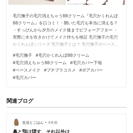
毛穴撫子の毛穴消えちゃうBBクリーム『毛穴かくれんぼ
BBクリーム』を口コミ！・開いた毛穴も本当に消える？
・すっぴんから夕方のメイク後までビフォーアフター ・
実際に水を吹きかけてメイク持ちを検証 毛穴撫子の毛穴
かくれんぼシリーズ 毛穴撫子とは？ 毛穴撫子のベースメ
イク 【新発売】毛穴かくれんぼBBクリーム 汗で崩れに
#
毛穴撫子
#
毛穴かくれんぼBBクリーム
くい！ 毛穴撫子はどこで買える？ イエベ・ブルベの色選
#
毛穴消えちゃうBBクリーム
#
毛穴カバー下地
び パーソナルカラー別に選べる2種類 他メーカーとカラ
#
ベースメイク
#
プチプラコスメ
#
ポアカバー
ー比較 毛穴カバーの効果 毛穴の開きは消える？ 毛穴落
#
毛穴カバー
ちビフォーアフター 口コミまとめ 毛穴撫子の毛穴かくれ
んぼシリーズ 毛穴撫子とは？ 【毛穴撫子とは？】・株式
会社 石澤研…
関連ブログ
•
生活とごはん
4年前
鼻と顎は隠す、それ以外は