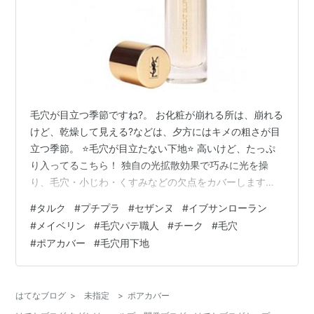
毛穴が目立つ季節ですね?。 お化粧が崩れる所は、崩れる
けど、乾燥して見える?などは、夕方にはキメの粗さが目
立つ季節。 ⭐️毛穴が目立たない下地⭐️ 高いけど、たっぷ
り入ってるこちら！ 独自の光拡散効果で巧みに光を操
り、毛穴・小じわ・くすみなどの欠点をカバーします。
金粉も入っていて、ラグジュアリー感があります！ 柔ら
#
タルク
#
プチプラ
#
セザンヌ
#
イブサンローラン
かい質感なので、毛穴や小じわを均一にして、人形のよ
#
メイベリン
#
毛穴パテ職人
#
チーク
#
毛穴
うな肌に整えます！ イヴサンローラン YVESANT
#
ポアカバー
#
毛穴用下地
LAURANT ラディアントタッチ ブラー プライマー 30ml
[並行輸入品] 6,804円 Amazon 安くて乾燥しないのはこ
ちら！ ネイルしてる人はブラシを使ってつけて、…
はてなブログ
>
未指定
>
ポアカバー