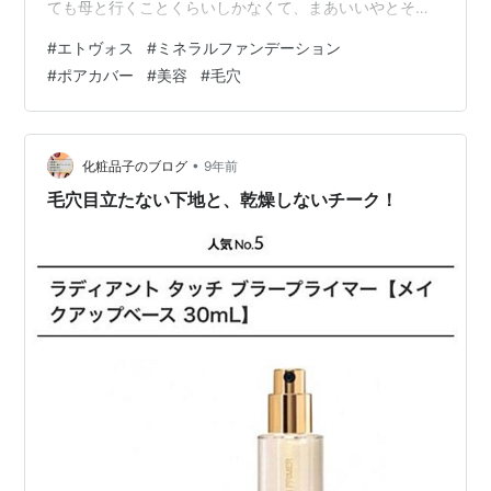
ても母と行くことくらいしかなくて、まあいいやとその
ままでした。 でも鼻と顎はすごく汚くて、遠くからでも
#
エトヴォス
#
ミネラルファンデーション
赤みと毛穴がひどくてさすがに出かける時くらいは隠し
#
ポアカバー
#
美容
#
毛穴
た方がいい気がしました。食べる時はマスクを外すのも
あります。 とりあえず家であるもので久しぶりに鼻と顎
に化粧をしてみました。 ※私は元の肌をキレイにするこ
とが第一で、化粧に関しては試行錯誤しているわけでは
•
化粧品子のブログ
9年前
ないのであまり参考にならないと…
毛穴目立たない下地と、乾燥しないチーク！