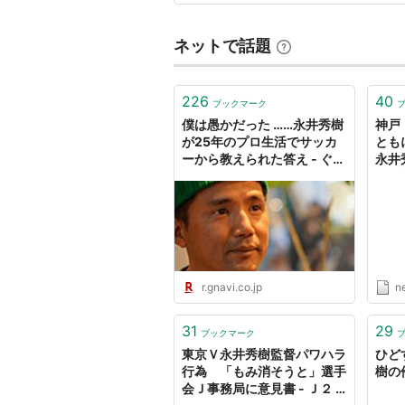
2014.4-
結」できるのか？ 原因…
東京ヴェルディ1969
ネットで話題
リスト::サッカー選手
226
40
ブックマーク
僕は愚かだった ……永井秀樹
神戸
が25年のプロ生活でサッカ
とも
ーから教えられた答え - ぐる
永井
なび みんなのごはん
の見
ス） 
r.gnavi.co.jp
n
31
29
ブックマーク
東京Ｖ永井秀樹監督パワハラ
ひど
行為 「もみ消そうと」選手
樹の
会Ｊ事務局に意見書 - Ｊ２ :