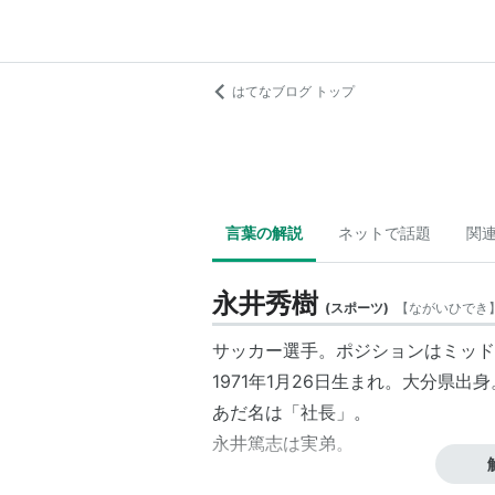
はてなブログ トップ
言葉の解説
ネットで話題
関
永井秀樹
(
スポーツ
)
【
ながいひでき
サッカー選手。ポジションはミッド
1971年1月26日生まれ。大分県出身
あだ名は「社長」。
永井篤志
は実弟。