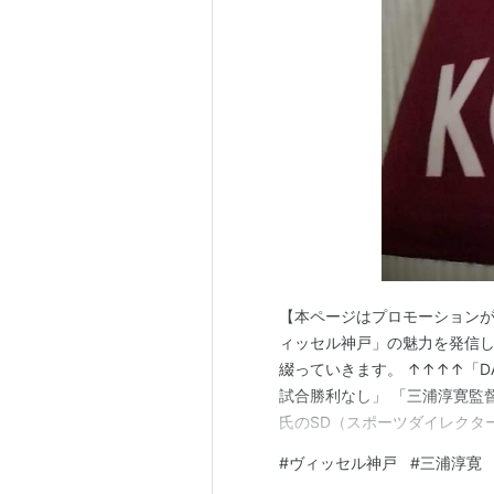
横浜フリューゲルス
1999-2000
横浜F・マリノス
2001-2002
東京ヴェルディ1969
2004
大分トリニータ
2005
【本ページはプロモーションが
FC琉球
ィッセル神戸」の魅力を発信
2006-2007
綴っていきます。 ↑↑↑↑「D
東京ヴェルディ1969
試合勝利なし」 「三浦淳寛監
氏のSD（スポーツダイレクタ
2008-2013
今季目指していた「リーグ初
FC琉球
#
ヴィッセル神戸
#
三浦淳寛
www.titiseityou.wo