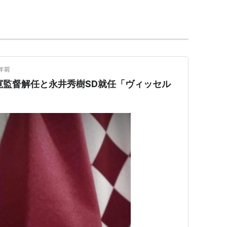
年前
淳寛監督解任と永井秀樹SD就任「ヴィッセル