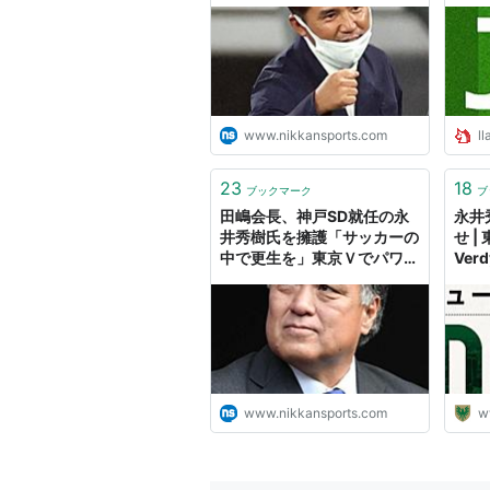
日刊スポーツ
www.nikkansports.com
ll
23
18
ブックマーク
ブ
田嶋会長、神戸SD就任の永
永井
井秀樹氏を擁護「サッカーの
せ |
中で更生を」東京Ｖでパワハ
Verd
ラ処分 - Ｊ１ : 日刊スポーツ
www.nikkansports.com
w