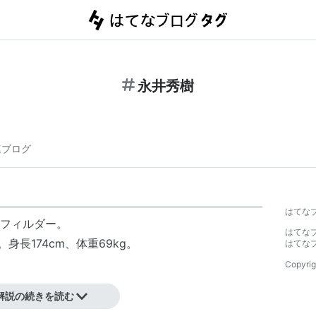
永井秀樹
連ブログ
】
はてな
フィルダー。
はてな
。身長174cm、体重69kg。
はてな
Copyrig
解説の続きを読む