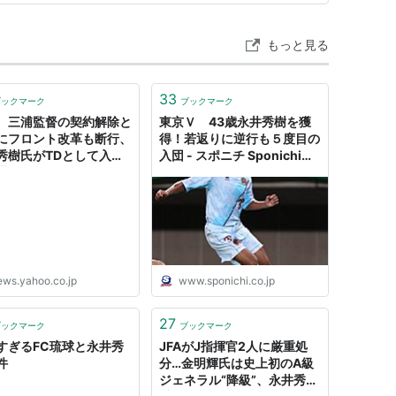
もっと見る
33
ブックマーク
ブックマーク
 三浦監督の契約解除と
東京Ｖ 43歳永井秀樹を獲
にフロント改革も断行、
得！若返りに逆行も５度目の
秀樹氏がTDとして入閣
入団 - スポニチ Sponichi
通し（スポニチアネック
Annex サッカー
- Yahoo!ニュース
ews.yahoo.co.jp
www.sponichi.co.jp
27
ブックマーク
ブックマーク
すぎるFC琉球と永井秀
JFAがJ指揮官2人に厳重処
件
分…金明輝氏は史上初のA級
ジェネラル“降級”、永井秀樹