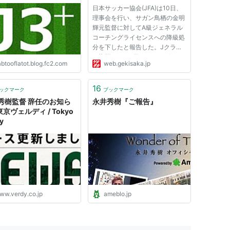
氏は1年間のライセンス停止
日本サッカー協会(JFA)は10日、
| ゲキサカ
理事会を行い、サガン鳥栖の金明
輝元監督に対してA級ジェネラル
コーチングライセンスへの降級処
分を下したと報告した。Jクラブ
が指揮できるS級コーチングライ
abtooflatot.blog.fc2.com
web.gekisaka.jp
センスからA級ジェネラルへの降
級処分は初めての例。反町康治技
術委員長が理事会後のメディアブ
16
ックマーク
ブックマーク
リーフィングで明かした。 金元
秀樹監督 辞任のお知ら
永井秀樹『ご報告』
監...
 東京ヴェルディ / Tokyo
y
ww.verdy.co.jp
ameblo.jp