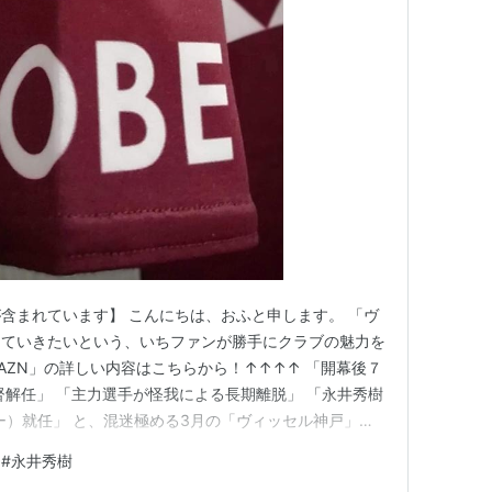
含まれています】 こんにちは、おふと申します。 「ヴ
していきたいという、いちファンが勝手にクラブの魅力を
AZN」の詳しい内容はこちらから！↑↑↑↑ 「開幕後７
督解任」 「主力選手が怪我による長期離脱」 「永井秀樹
ー）就任」 と、混迷極める3月の「ヴィッセル神戸」。
優勝」は、序盤の時点で「空想」になりそうです。
#
永井秀樹
rk 「永井秀樹SD」のもとで行われるチーム建て直しで「一致団