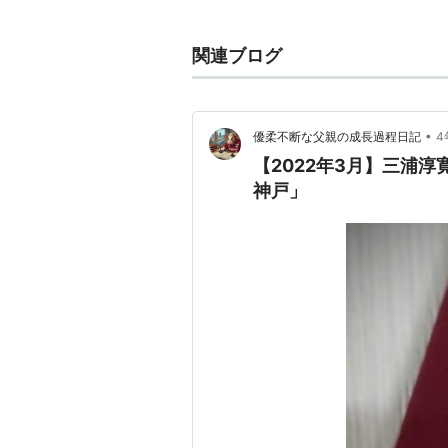
所属クラブ
-1987
関連ブログ
長崎県立国見高等学校
1988-1991
•
優柔不断な父親の成長過程日記
4
国士舘大学
【2022年3月】三浦
1992-1994
神戸」
ヴェルディ川崎
1995
福岡ブルックス
1996
清水エスパルス
1997
ヴェルディ川崎
1998