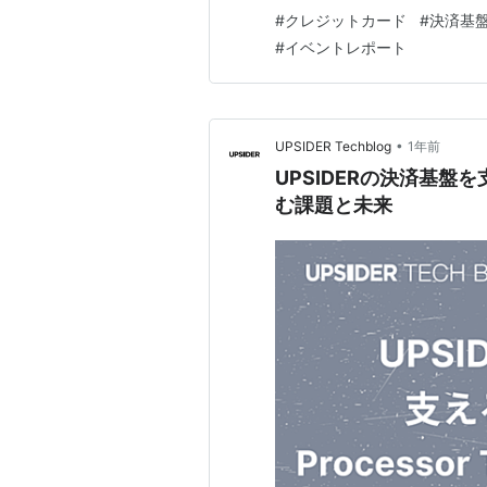
というテーマで登壇しました。法
#
クレジットカード
#
決済基
リアルタイム明細を題材に、
#
イベントレポート
を、本レポートでもお伝…
•
UPSIDER Techblog
1年前
UPSIDERの決済基盤を
む課題と未来