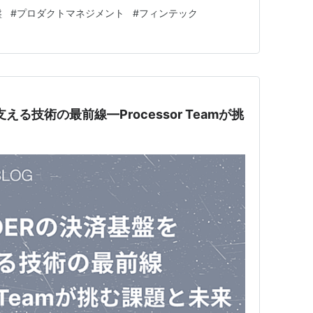
人カード「UPSIDER」（以下、UPSIDERカード）の
盤
#
プロダクトマネジメント
#
フィンテック
カード決済の仕組みとその舞台裏についてご紹介した内容
支える技術の最前線—Processor Teamが挑