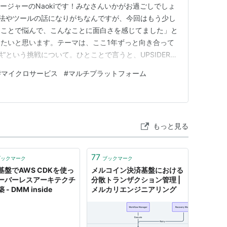
マネージャーのNaokiです！みなさんいかがお過ごしでしょ
技法やツールの話になりがちなんですが、今回はもう少し
なことで悩んで、こんなことに面白さを感じてました」と
たいと思います。テーマは、ここ1年ずっと向き合って
”という挑戦について。ひとことで言うと、UPSIDERが
済の仕組みを別の事業者が"自社のカードサービス"とし
#
マイクロサービス
#
マルチプラットフォーム
や連携まで含めてまるごと提供する取り組みです。 法
か…
もっと見る
77
ブックマーク
ブックマーク
基盤でAWS CDKを使っ
メルコイン決済基盤における
ーバーレスアーキテクチ
分散トランザクション管理 |
 - DMM inside
メルカリエンジニアリング