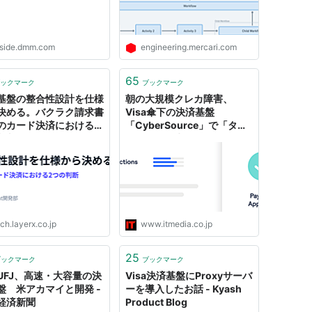
nside.dmm.com
engineering.mercari.com
65
ックマーク
ブックマーク
基盤の整合性設計を仕様
朝の大規模クレカ障害、
決める。バクラク請求書
Visa傘下の決済基盤
のカード決済における2
「CyberSource」で「タイ
断 - LayerX エンジニ
ムアウト発生」
ログ
ch.layerx.co.jp
www.itmedia.co.jp
25
ブックマーク
ブックマーク
UFJ、高速・大容量の決
Visa決済基盤にProxyサーバ
盤 米アカマイと開発 -
ーを導入したお話 - Kyash
経済新聞
Product Blog