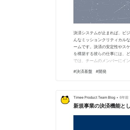
決済システムが止まれば、ビジネスも
んなミッションクリティカル
ームです。決済の安定性やス
を構築する彼らの仕事には、ど
では、チームのメンバーにイ
ていただきました。 チームメンバー
#
決済基盤
#
開発
マネージャーとTech Lead
済…
•
Timee Product Team Blog
6年前
新規事業の決済機能とし