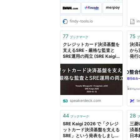
findy-tools.io
i
77
75
ブックマーク
ブ
クレジットカード決済基盤を
決済
支えるSRE - 厳格な監査と
から
SRE運用の両立 (SRE Kaigi
発行
2026)
つの判
アブ
speakerdeck.com
te
44
28
ブックマーク
SRE Kaigi 2026 で「クレジ
三菱
ットカード決済基盤を支える
済基
SRE」という発表をしました
日本