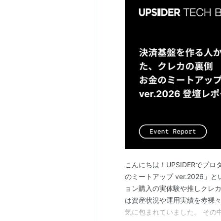
こんにちは！UPSIDERでプ
のミートアップ ver.202
ョン購入の実体験や推しクレ
は資産状況や運用実績を赤裸
気に包まれていました。 その