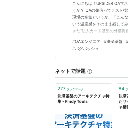
こんにちは！UPSIDER QA
うか？ QAの発信ってテスト
現場の空気というか、「こん
いう温度感をそのまま残してみ
きた”法人カード基盤の外部提供
自社で運用してきたカード・決
#
QAエンジニア
#
決済基盤
て立ち上げられるように、画面
#
バグバッシュ
人カード基盤の外部提供とは何
ネットで話題
277
84
ブックマーク
決済基盤のアーキテクチャ特
決済
集 - Findy Tools
たサ
ャ構築