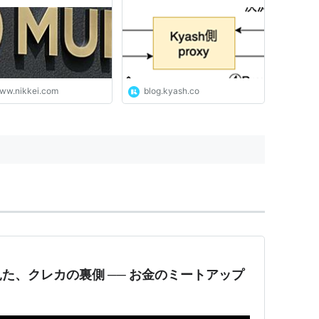
ww.nikkei.com
blog.kyash.co
た、クレカの裏側 ── お金のミートアップ