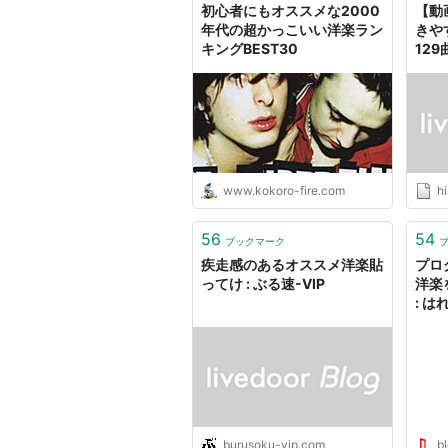
初心者にもオススメな2000
【動
年代の超かっこいい洋楽ラン
きや
キングBEST30
129
(^o
ログ
www.kokoro-fire.com
h
56
54
ブックマーク
疾走感のあるオススメ洋楽貼
プロ
ってけ : ぶる速-VIP
洋楽
: は
burusoku-vip.com
bl