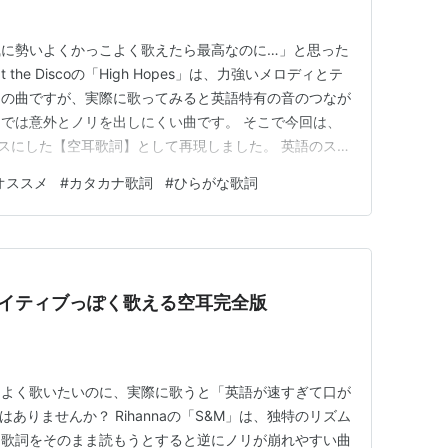
風に勢いよくかっこよく歌えたら最高なのに…」と思った
t the Discoの「High Hopes」は、力強いメロディとテ
力の曲ですが、実際に歌ってみると英語特有の音のつなが
では意外とノリを出しにくい曲です。 そこで今回は、
ースにした【空耳歌詞】として再現しました。 英語のスペ
”で覚えることで、自然とネイティブっぽいリズムや勢い
オススメ
#
カタカナ歌詞
#
ひらがな歌詞
この曲は特に「テンション」と「勢い」が大切なので、
｜ネイティブっぽく歌える空耳完全版
こよく歌いたいのに、実際に歌うと「英語が速すぎて口が
ありませんか？ Rihannaの「S&M」は、独特のリズム
、歌詞をそのまま読もうとすると逆にノリが崩れやすい曲