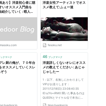
画あり】洋楽初心者に聴
洋楽女性アーティストでオス
すいオススメ入門曲を
スメ教えて:ふぇー速
曲紹介していく : 暇人＼
^)／速報 - ライブドアブ
imasoku.com
fesoku.net
46
ブックマーク
ブックマーク
グレ厨の俺が、７０年台
洋楽詳しくないオレにオスス
をオススメしていくスレ
メの教えてください : あじゃ
れぞう
じゃしたー
1：以下、名無しにかわりまして
VIPがお送りします：
2011/12/18(日) 23:08:40.55
ID:u/Yo+iRM0 聞いた事あるのは
QUEENとマイケル位で本当にわ
からん 出来れば有名なのがいい
og.livedoor.jp
blog.livedoor.jp