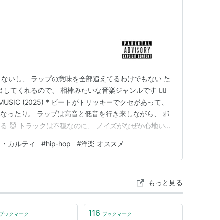
多くないし、 ラップの意味を全部追えてるわけでもない た
し出してくれるので、 相棒みたいな音楽ジャンルです 🏃‍♂️
rti – MUSIC (2025) * ビートがトリッキーでクセがあって、
なったり。 ラップは高音と低音を行き来しながら、 邪
 😈 トラックは不穏なのに、 ノイズがなぜか心地いい
のに、 ムードと雰囲気に引きずられる中毒性。 気持ち悪さ
イ・カルティ
#
hip-hop
#
洋楽 オススメ
の構成とかじゃなくて感覚的な…
もっと見る
116
ブックマーク
ブックマーク