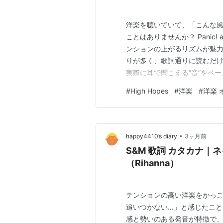
洋楽を聴いていて、「こんな
ことはありませんか？ Panic! a
ンションの上がるリズムが魅
りが多く、歌詞通りに読むだけ
実際に耳で聞こえる“音”をベ
ルではなく“聞こえたままの音
#
High Hopes
#
洋楽
#
洋楽 
に近づけるようになります。 
まずは細かい発音を…
•
happy4410’s diary
3ヶ月前
S&M 歌詞 カタカナ
（Rihanna）
テンションの高い洋楽をかっ
追いつかない…」と感じたことは
感と勢いのある発音が特徴で