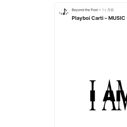
•
Beyond the Post
1ヶ月前
Playboi Carti – MUSIC