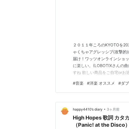
２０１１年ころのKYOTOを202
ゃくちゃアグレッシブ(攻撃的)
届け！ワッツオンラインショップ 
に楽しい。(LOBOTIXさんの曲
すね 欲しい商品をご自宅or
SUDO-Real World youtu.be
#
音楽
#
洋楽 オススメ
#
ダブ
•
happy4410’s diary
3ヶ月前
High Hopes 歌詞
（Panic! at the Disco