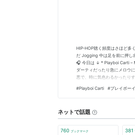
HIP-HOP聴く頻度はさほど
だ Jogging 中は足を前に押
🎧 今日は ↓ * Playboi Ca
ダーティだったり急にメロウに
悪で、時に気色わるかったりする
🌫️ メロディがほとんどない
#
Playboi Carti
#
プレイボー
が快楽に変わっていく🔥 曲
ネットで話題
760
381
ブックマーク