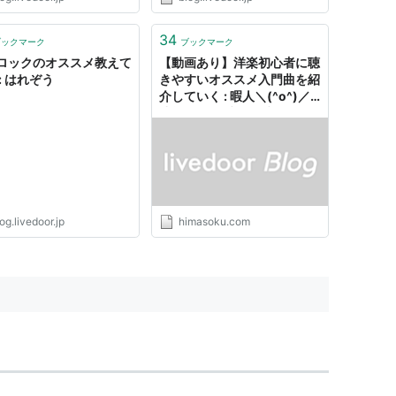
です 本当に洋楽のよの字も分か
らないので入門的なの教えてくだ
さい 以下、名無しにかわりまし
34
ブックマーク
ブックマーク
てVIPがお送りします：
ロックのオススメ教えて
【動画あり】洋楽初心者に聴
2011/12/18(日) 23:09:49.05 I...
: はれぞう
きやすいオススメ入門曲を紹
介していく : 暇人＼(^o^)／
速報 - ライブドアブログ
og.livedoor.jp
himasoku.com