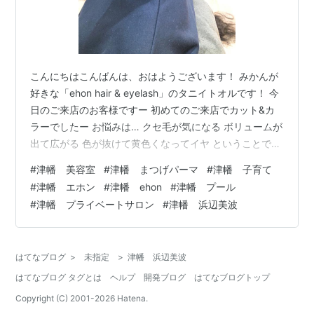
こんにちはこんばんは、おはようございます！ みかんが
好きな「ehon hair & eyelash」のタニイトオルです！ 今
日のご来店のお客様ですー 初めてのご来店でカット&カ
ラーでしたー お悩みは… クセ毛が気になる ボリュームが
出て広がる 色が抜けて黄色くなってイヤ ということでし
たので、 毛量の調節がメインのメンテナンスカット クセ
#
津幡 美容室
#
津幡 まつげパーマ
#
津幡 子育て
で広がったりをなるべく抑えるようにする 落ち着いた印
#
津幡 エホン
#
津幡 ehon
#
津幡 プール
象になるようにブラウン系で黄色くならないように パー
#
津幡 プライベートサロン
#
津幡 浜辺美波
プルを少し混ぜてキレイな発色を見せるカラーに という
感じでやらせていただきましたー 縮毛矯正の履歴がある
ので、毛先が暗く、濁らないように注意します。 そし
はてなブログ
>
未指定
>
津幡 浜辺美波
て…
はてなブログ タグとは
ヘルプ
開発ブログ
はてなブログトップ
Copyright (C) 2001-
2026
Hatena.