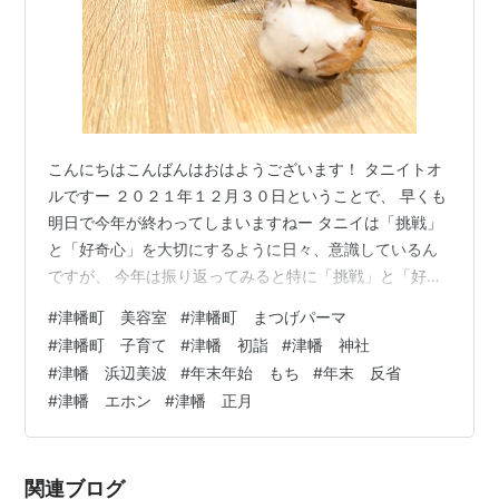
こんにちはこんばんはおはようございます！ タニイトオ
ルですー ２０２１年１２月３０日ということで、 早くも
明日で今年が終わってしまいますねー タニイは「挑戦」
と「好奇心」を大切にするように日々、意識しているん
ですが、 今年は振り返ってみると特に「挑戦」と「好奇
心」の多かった１年でした。 １月から独立開業に向けて
#
津幡町 美容室
#
津幡町 まつげパーマ
動き出し、 銀行に融資をお願いし、 今までやっていた業
#
津幡町 子育て
#
津幡 初詣
#
津幡 神社
務を手放すことを始め、 新卒で入った会社を辞め、 クラ
#
津幡 浜辺美波
#
年末年始 もち
#
年末 反省
ウドファンディングにチャレンジし、 ブログとホームペ
#
津幡 エホン
#
津幡 正月
ージを立ち上げ、 最後はパンを作って… などなど、今思
うと、人生でやったことないことばかりの一年だったな
ーと 気づきました。 何…
関連ブログ