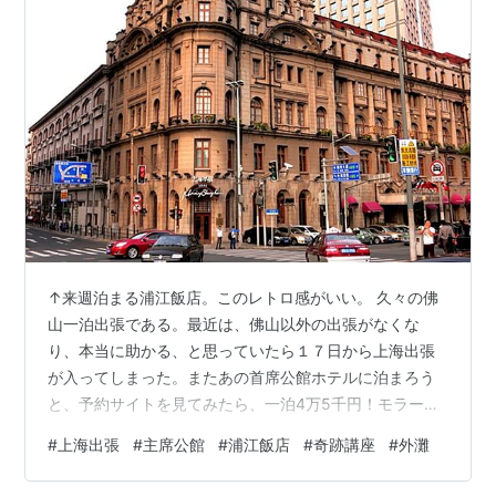
↑来週泊まる浦江飯店。このレトロ感がいい。 久々の佛
山一泊出張である。最近は、佛山以外の出張がなくな
り、本当に助かる、と思っていたら１７日から上海出張
が入ってしまった。またあの首席公館ホテルに泊まろう
と、予約サイトを見てみたら、一泊4万5千円！モラー邸
も一泊1万8千円もする。とても無理だ。他に安くて上海
#
上海出張
#
主席公館
#
浦江飯店
#
奇跡講座
#
外灘
レトロなホテルはないかと探したら、浦江飯店があっ
た。9千円だって。よかった。 そうやって、ホテルを選