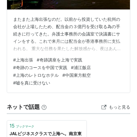
またまた上海出張なのだ。以前から投資していた杭州の
会社が上場したため、配当金の３億円を受け取る為の手
続きに行ってきた。弁護士事務所の会議室で決議書にサ
インをする。これで来月には配当金が香港事務所に支払
われる。 重大な任務を果たした解放感から、夜はあんな
ことや、こんなことをしに街へ繰り出そう、と考えてい
#
上海出張
#
奇跡講座を上海で実践
たのだが、ホテルへ戻って準備をするうち、「こんなこ
#
奇跡のコースを中国で実践
#
浦江飯店
とやあんなことを体験して、だから何？」「上海の記憶
#
上海のレトロなホテル
#
中国東方航空
ひとつゲットしました、はいそれで？」と、なんともシ
#
嘘を真に受けない
ラケた思いに駆られ、うだうだしているうちに時は過ぎ
てしまった。結局、近くの東北料理店で料理をテイクア
ウトし、部屋へ持ち帰って食べ、あとはワインを飲み…
ネットで話題
もっと見る
15
ブックマーク
JALビジネスクラスで上海へ。南京東