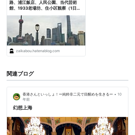
路、浦江飯店、人民公園、当代芸術
館、1933老場坊、住小区観察（1日
目） - 日毎に敵と懶惰に戦う
zaikabou.hatenablog.com
関連ブログ
•
香港さんといっしょ！ー純粋非二元で目醒めを生きるー
10
年前
幻想上海