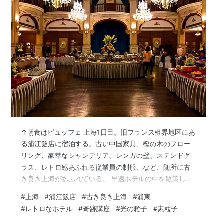
↑朝食はビュッフェ 上海1日目。旧フランス租界地区にあ
る浦江飯店に宿泊する。古い中国家具、樫の木のフロー
リング、豪華なシャンデリア、レンガの壁、ステンドグ
ラス、レトロ感あふれる従業員の制服、など、随所に古
き良き上海があふれている。 早速ホテルの中を散策し
た。フローリングに響く革靴のコツコツという音、執事
#
上海
#
浦江飯店
#
古き良き上海
#
浦東
の優雅な所作、火薬のようなにおい…。空間に沁み込ん
#
レトロなホテル
#
奇跡講座
#
光の粒子
#
素粒子
だハートのエッセンスに委ねながら、何かを感じようと