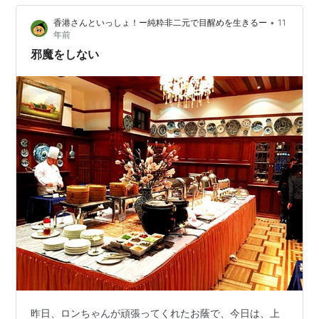
びまくっておいて言うのもなんであるが、様々なモノや
•
香港さんといっしょ！ー純粋非二元で目醒めを生きるー
11
事に対する差異が消滅し始めている。場所、時間、食
年前
物、仕事、人、状況、など、日常生活の中で、何かをし
邪魔をしない
ようと考えたり、どこかへ行こうと思ったり、または…
昨日、ロンちゃんが頑張ってくれたお蔭で、今日は、上