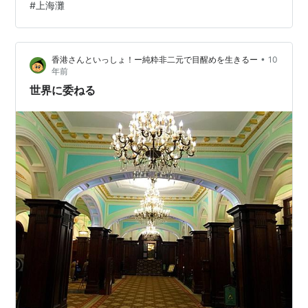
#
上海灘
するのではなく、ただ空間の在るに任せながら歩く。
と、一斉に光の粒子が舞いはじめた。粒子はやがて湯気
のように白くさざ波立つ。いま、ここがそのまま天国で
•
香港さんといっしょ！ー純粋非二元で目醒めを生きるー
10
あり、自分はハートの中にいるのだと実感する。深夜…
年前
世界に委ねる