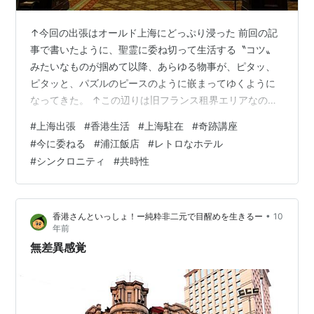
↑今回の出張はオールド上海にどっぷり浸った 前回の記
事で書いたように、聖霊に委ね切って生活する〝コツ〟
みたいなものが掴めて以降、あらゆる物事が、ピタッ、
ピタッと、パズルのピースのように嵌まってゆくように
なってきた。 ↑この辺りは旧フランス租界エリアなのだ
という例えば、上海出張の宿泊先として、何にも考えず
#
上海出張
#
香港生活
#
上海駐在
#
奇跡講座
に予約した浦江飯店だが、翌朝一番でアポが入っている
#
今に委ねる
#
浦江飯店
#
レトロなホテル
弁護士事務所までは、かなりの距離があり、渋滞する時
#
シンクロニティ
#
共時性
間を入れると、8時にはホテルを出ねばならない。しか
し、今日、上海事務所とのやり取りの中で、その弁護士
事務所が先月移転していたことを知った。新住所を調べ
•
香港さんといっしょ！ー純粋非二元で目醒めを生きるー
10
てみると、ホテルのすぐ近くだった。 ↑煉瓦の壁…
年前
無差異感覚