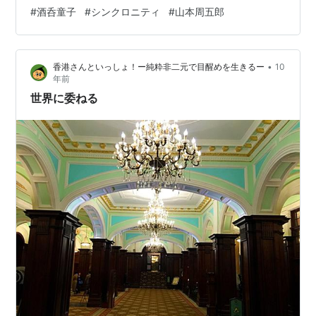
て、漫画形式なので、とても読みやすいし、もともとの
#
酒呑童子
#
シンクロニティ
#
山本周五郎
絵巻物の雰囲気も味わえるし、で一石二鳥の本なので
す。 酒呑童子という言葉は聞いたことあるけど、どうい
う話なのかは知らない、という方にはお勧めです！ この
•
香港さんといっしょ！ー純粋非二元で目醒めを生きるー
10
本には、酒呑童子（正しくは「酒天童子」らしい）のほ
年前
かに、「道成寺縁起」と「土蜘蛛草子」という話も収録
世界に委ねる
されています。 道…