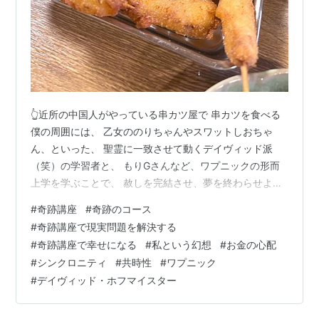
👆近所の中国人がやっている串カツ屋で 串カツを食べる
僕の周囲には、 乙女ののりちゃんやスワットしおちゃ
ん、といった、 聖霊に一致させて動くデイヴィッド派
（笑）の学習者と、 もりGさんなど、ワプニックの形而
上学を学ぶことで、 赦しを完結させ、夢を終わらせよう
とする、 ワプニック派（爆）（爆）の兄弟たちがいる。
#
奇跡講座
#
奇跡のコース
👆 場末感半端ない串カツ屋さん お客なし。多分１年以内
#
奇跡講座で現実問題を解決する
につぶれる 「賃貸の部屋を探していて、聖霊のガイダン
#
奇跡講座で幸せになる
#
私という幻想
#
お金の心配
スに従って 行動したら、すごく良い物件が格安で見つか
#
シンクロニティ
#
共時性
#
ワプニック
った」 「コンサートを企画したら、ガイダンスによっ
#
デイヴィッド・ホフマイスター
て、 無料で撮影、編集してくれる人が見つかった…」
「ずっと隠し持っていた罪悪感…