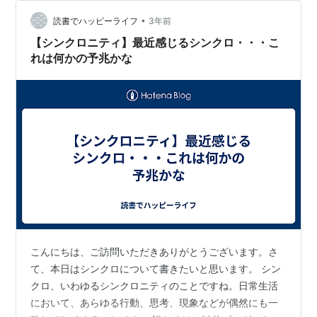
そして「そろそろ充電されたころだな」と思ってスマホ
•
をみた瞬間、同時にテレビで誰かが「携帯の充電って
読書でハッピーライフ
3年前
96％くらいあるといいよね」みたいなセリフが聞こえて
【シンクロニティ】最近感じるシンクロ・・・こ
きました。 「確かにな～」と思いながら…
れは何かの予兆かな
こんにちは、ご訪問いただきありがとうございます。さ
て、本日はシンクロについて書きたいと思います。 シン
クロ、いわゆるシンクロニティのことですね。日常生活
において、あらゆる行動、思考、現象などが偶然にも一