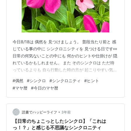
今日8/18は 偶然を 見つけましょう。 普段当たり前と 感
じている事の中に シンクロニシティを 見つける日です👀
日常の何気ないことの中にも 何かのヒントや仕掛けが 隠
れているかもしれません。 また そのシンクロは ただ待
っているよりも 自ら行動した時の方が 起こりやすい気が
します。 昨日から8/29までは 挑戦・行動する期間です👍
#
偶然
#
シンクロ
#
シンクロニティ
#
ヒント
ぜひ 自ら行動してみて 素敵なシンクロに 気づいてみて
#
マヤ暦
#
今日のマヤ暦
は いかがでしょうか😊 今日の写真は 日々草。 鑑定メニ
ュー 【お試し価格】繊細さんの魅力を発掘☆占星術＋マ
ヤ暦鑑定 👇こちらは恋愛・相性鑑定など、メニューが豊
富。鑑定のお支払いに、様々な決済方法が選択できま…
•
読書でハッピーライフ
3年前
【日常のちょこっとしたシンクロ】「これは
っ！？」と感じる不思議なシンクロニティ