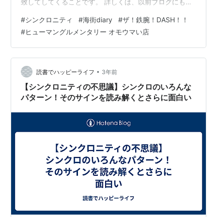
致してしてくることです。 詳しくは、以前ブログにも書
きましたので、参考いただければ幸いです。
#
シンクロニティ
#
海街diary
#
ザ！鉄腕！DASH！！
poporomaru.hatenablog.com 最近、「あ、これはシン
#
ヒューマングルメンタリー オモウマい店
クロだな」とすごく感じるのは「神奈川県」です。とい
うのも、ネットやテレビなど、やたらと神奈川県に関わ
るものが目に飛び込んできます。 特にテレビが多いです
が、この前放送していた「海街dairy」や、「ザ！鉄腕！
•
読書でハッピーライフ
3年前
DASH！！」でやって…
【シンクロニティの不思議】シンクロのいろんな
パターン！そのサインを読み解くとさらに面白い