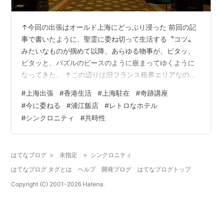
↑今回の出張はオールド上海にどっぷり浸った 前回の記
事で書いたように、聖霊に委ね切って生活する〝コツ〟
みたいなものが掴めて以降、あらゆる物事が、ピタッ、
ピタッと、パズルのピースのように嵌まってゆくように
なってきた。 ↑この辺りは旧フランス租界エリアなのだ
という例えば、上海出張の宿泊先として、何にも考えず
#
上海出張
#
香港生活
#
上海駐在
#
奇跡講座
に予約した浦江飯店だが、翌朝一番でアポが入っている
#
今に委ねる
#
浦江飯店
#
レトロなホテル
弁護士事務所までは、かなりの距離があり、渋滞する時
#
シンクロニティ
#
共時性
間を入れると、8時にはホテルを出ねばならない。しか
し、今日、上海事務所とのやり取りの中で、その弁護士
事務所が先月移転していたことを知った。新住所を調べ
はてなブログ
>
未指定
>
シンクロニティ
てみると、ホテルのすぐ近くだった。 ↑煉瓦の壁…
はてなブログ タグとは
ヘルプ
開発ブログ
はてなブログトップ
Copyright (C) 2001-
2026
Hatena.