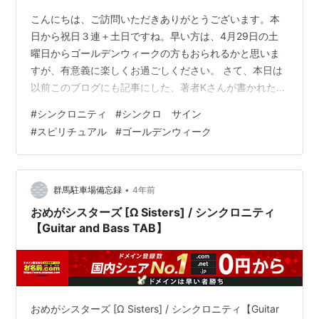
こんにちは、ご訪問いただきありがとうございます。本
日から祝日３連＋土日ですね。早い方は、4月29日の土
曜日からゴールデンウィークの方もおられるかと思いま
すが、有意義に楽しくお過ごしください。 さて、本日は
以前このブログにも記事にした、著者Kさんが書かれた本
「読むだけで見えない世界とつながる本」（サンマーク
#
シンクロニティ
#
シンクロ サイン
出版）より、シンクロニティについて書きたいと思いま
#
スピリチュアル
#
ゴールデンウィーク
す。 poporomaru.hatenablog.com シンクロニティ、略
してシンクロについては、様々なところで言われてたり
するので、詳しい解説は省略しますが、簡単に言えば
「偶然の一致」に関する事象ですね。 人や動植物、物、
•
群馬駐車場備忘録
4年前
時間や場所など、あ…
おめがシスターズ [Ω Sisters] / シンクロニティ
【Guitar and Bass TAB】
おめがシスターズ [Ω Sisters] / シンクロニティ【Guitar