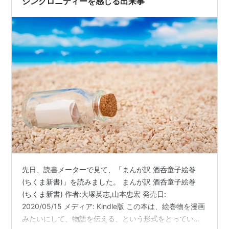
シンクロニティーを感じる出来事
先日、読書メーターで見て、「まんが訳 酒呑童子絵巻
(ちくま新書)」を読みました。 まんが訳 酒呑童子絵巻
(ちくま新書) 作者:大塚英志,山本忠宏 発売日:
2020/05/15 メディア: Kindle版 この本は、絵巻物を漫画
みたいにして、物語を伝える、という形式をとってい