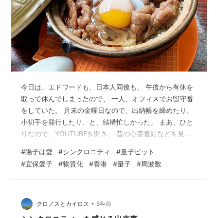
今日は、エドワードも、日本人同僚も、 午後から有休を
取って休んでしまったので、 一人、オフィスでお留守番
をしていた。 月末の金曜日なので、出納帳を締めたり、
小切手を発行したり、と、結構忙しかった。 まあ、ひと
りなので、YOUTUBEを開き、 昔の心霊番組などを見な
がら仕事をした。 そういえば、以前、 一人オフィスで夜
#
陽子は愛
#
シンクロニティ
#
量子ビット
遅くまで残業をしていた時、 宜保愛子の昔の心霊番組を
#
宜保愛子
#
物質化
#
香港
#
量子
#
周波数
見ていて、 背中がぞくぞくした経験があったが、 まあ、
今回は昼間だし、大丈夫だろう、 と思いながら見ていた
ら、 背中がゾクゾクしてきた。 「ほら、そこに、ひとり
立ってますよ！」 と指差す宜保愛子の顔もやっぱり怖
•
クロノスとカイロス
6年前
い。 と、急に電話…