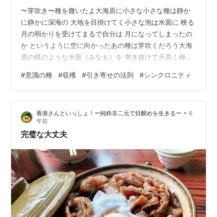
〜芽吹き〜種を撒いたよ大海原に小さな小さな種は静か
に静かに深海の 大地を目掛けてく小さな泡は水面に 映る
月の明かりを受けてまるで自分は 月になってしまったの
か というように空に向かったあの種は芽吹くだろう大海
原の鏡のような水面（みなも）を 突き抜けて天高く伸び
るだけ伸びていく月に届く 天に届くどこまでも どこまで
#
意識の種
#
収穫
#
引き寄せの法則
#
シンクロニティ
も 行きたい所まで行くのだろう 大海原に小さな種がジャ
ボ〜ン おはようございます。詩子です。 このブログも一
年と少し経ちまして、振り返ってみると 私の中は様々
•
香港さんといっしょ！ー純粋非二元で目醒めを生きるー
6
な、変化がありました。変化というか 一連の流れで、心
年前
の大掃除から アルバム整理…そんな感じでしょうか。ふ
完璧な大丈夫
と思い立ち、ブログの方向…