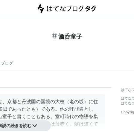
酒呑童子
連ブログ
はてな
はてな
は、京都と丹波国の国境の大枝（老の坂）に住
はてな
盗賊であったとも）である。他の呼び名とし
Copyrig
点童子と書くこともある。室町時代の物語を集
と、酒呑童子の姿は、顔は薄赤く、髪は短くて
解説の続きを読む
うで、背丈が6m以上で角が5本、目が15個も