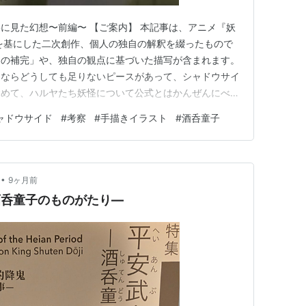
影に見た幻想〜前編〜 【ご案内】 本記事は、アニメ『妖
を基にした二次創作、個人の独自の解釈を綴ったもので
白の補完」や、独自の観点に基づいた描写が含まれます。
るならどうしても足りないピースがあって、シャドウサイ
含めて、ハルヤたち妖怪について公式とはかんぜんにべつ
みました。自己満足です、これがただしいとは思ってない
ャドウサイド
#
考察
#
手描きイラスト
#
酒呑童子
み込めるひとだけどうぞ。かなり独自の脚色が入ってい
見たくないなとおもっ…
•
9ヶ月前
酒呑童子のものがたり―