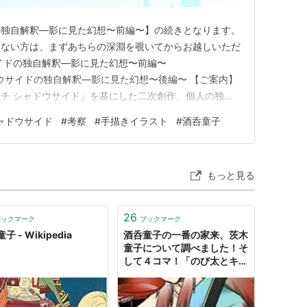
の独自解釈―影に見た幻想〜前編〜】の続きとなります。
いない方は、まずあちらの深淵を覗いてからお越しいただ
イドの独自解釈―影に見た幻想〜前編〜
om シャドウサイドの独自解釈―影に見た幻想〜後編〜 ​【ご案内】
チ シャドウサイド』を基にした二次創作、個人の独自
式の場面にはない「空白の補完」や、独自の観点に基づい
ャドウサイド
#
考察
#
手描きイラスト
#
酒呑童子
クターだけを掘り下げるならどうしても足りないピース
いう世界、…
もっと見る
26
ブックマーク
ブックマーク
子 - Wikipedia
酒呑童子の一番の家来、茨木
童子について調べました！そ
して４コマ！「のび太とキヨ
ヒコ」 - ハマサンス コンプ
リートライフ