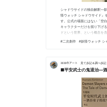
​シャドウサイドの独自解釈―
怪ウォッチ シャドウサイド』
す。公式の場面にはない「空
キャラクターだけを掘り下げ
ドという世界、という概念を
の世界観で解釈を組み立てて
#
二次創作
#
妖怪ウォッチ シ
ので、あしからず。 以上が飲
るので、すこしでもいやだな、
ｺﾛｺﾛのアート 見て歩記＆調べ歩記
■平安武士の鬼退治―