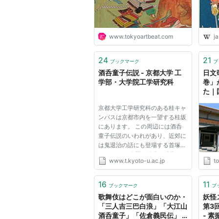
www.tokyoartbeat.com
ja
24
21
ブックマーク
ブ
酒呑童子伝説 - 京都大学 工
日文
学部・大学院工学研究科
巻」
た｜
ー（
京都大学工学研究科のある桂キャ
ンパスは京都市内を一望する桂坂
にあります。 この周辺には酒呑
童子伝説のいわれがあり、近郊に
は鬼退治の話にも登場する首塚が
あります。 今回、節分の時期に
www.t.kyoto-u.ac.jp
to
合わせて桂キャンパスに鬼を出現
させました。 赤鬼が持っている
のは桂キャンパスの時計塔で、青
16
11
ブックマーク
ブ
鬼が持っているのは桂キャンパ
歌舞伎はどこが面白いのか・
妖怪
ス...
「三人吉三巴白浪」「大江山
第3
酒呑童子」「佐倉義民伝」 -
- 