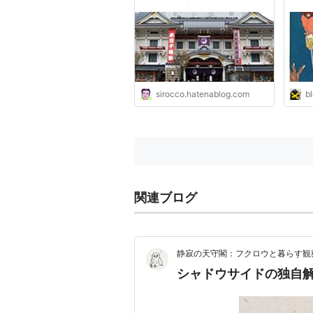
シロッコ手習鑑
sirocco.hatenablog.com
bl
関連ブログ
静寂の天守閣：フクロウと暮らす観
シャドウサイドの独自