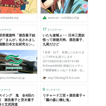
.wikipedia.org
www.xn--vcki8dycvf.jp
17
ックマーク
ブックマーク
研所蔵資料「酒呑童子絵
いたち速報ェ･･･ 日本三悪妖
が「まんが」化されまし
怪って崇徳天狗、酒呑童子、
国際日本文化研究センタ
九尾だけど
日文研）
1 名前：以下、名無しにかわりま
してVIPがお送りします ：
2011/08/24(水) 09:57:41.99
ID:EmwtkBX80 崇徳だけメディ
ア展開地味じゃね？ 6 名前：以
下、名無しにかわりましてVIPが
pics.nichibun.ac.jp
msy738.blog75.fc2.com
お送りします ：2011/08/24(水)
10:00:31.96 ID:XToZHy+L0 >>1
天皇絡みだからネタにしづらいん
9
ックマーク
ブックマーク
じゃね？ 3 名前：以下、名無しに
スイング 鬼 全4回の
リチャード三世＋酒呑童子＝
かわりまし...
回 酒呑童子と茨木童子
「朧の森に棲む鬼」
素振り文武両道