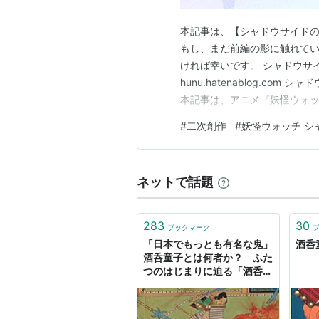
本記事は、【シャドウサイド
​もし、まだ前編の影に触れて
ければ幸いです。 シャドウサ
hunu.hatenablog.c
本記事は、アニメ『妖怪ウォッ
の解釈を綴ったものです。公
#
二次創作
#
妖怪ウォッチ シ
た描写が含まれます。 キャラ
があるから、シャドウサイドと
ネットで話題
283
30
ブックマーク
「日本でもっとも有名な鬼」
酒呑童
酒呑童子とは何者か？ ふた
つのはじまりに迫る「酒呑童
子ビギンズ」展（サントリー
美術館）学芸員インタビュー