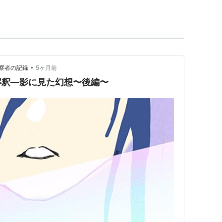
とした大江山では龍宮のような御殿に棲み、数
という。
•
察者の記録
5ヶ月前
解釈―影に見た幻想〜後編〜