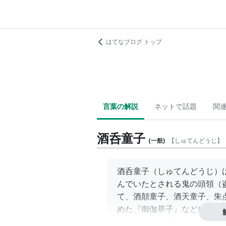
はてなブログ トップ
言葉の解説
ネットで話題
関
酒呑童子
(
一般
)
【
しゅてんどうじ
】
酒呑童子（しゅてんどうじ）
んでいたとされる鬼の頭領（
て、酒顛童子、酒天童子、朱
めた『御伽草子』などによる
乱れた赤毛、手足は熊の手のよ