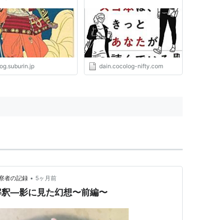
og.suburin.jp
dain.cocolog-nifty.com
•
察者の記録
5ヶ月前
解釈―影に見た幻想〜前編〜