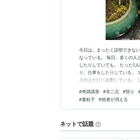
今日は、まったく説明できない
なっている。 毎日、多くの人と
したりしていても、 たった1人
り、仕事をしたりしている。 
人の人だけに会釈している。 
か、 全ての人に一なるものが
#
奇跡講座
#
非二元
#
悟り
芝居だった、とか 世界には自
#
素粒子
#
他者が消える
人〟だけがやってる。 世界に
ネットで話題