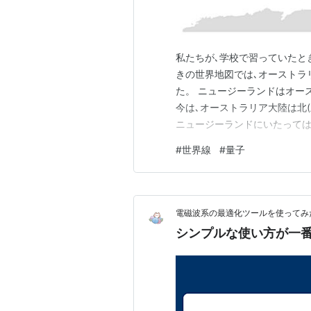
私たちが､学校で習っていたと
きの世界地図では､オーストラ
た。 ニュージーランドはオー
今は､オーストラリア大陸は北
ニュージーランドにいたっては
昔の世界地図を遡って見ても､
#
世界線
#
量子
では､世界地図は昔からこうな
プアニューギニアから海を渡っ
電磁波系の最適化ツールを使ってみ
シンプルな使い方が一番？