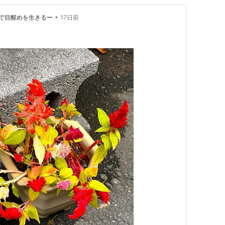
•
で目醒めを生きるー
17日前