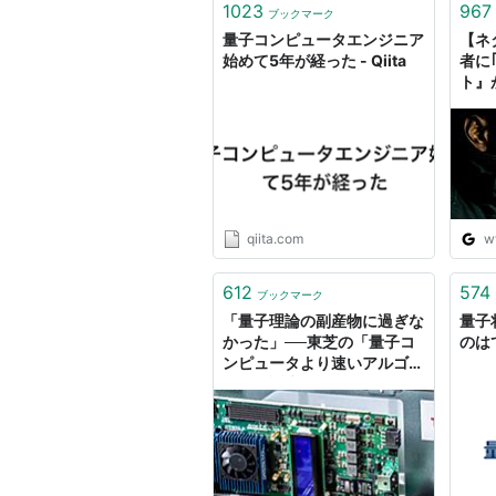
1023
967
ブックマーク
量子コンピュータエンジニア
【ネ
始めて5年が経った - Qiita
者に
ト』
を教
qiita.com
w
612
574
ブックマーク
「量子理論の副産物に過ぎな
量子
かった」──東芝の「量子コ
のは
ンピュータより速いアルゴリ
ズム」誕生秘話