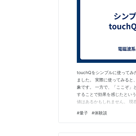
touchQをシンプルに使って
ました。 実際に使ってみると
象です。 一方で、「ここぞ」
することで効果を感じたとい
値はあるかもしれません。 現
しています。 この「3」という
#
量子
#
体験談
たりの回数は、個人的には使い
というような場面では、9タッ