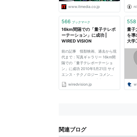
www.itmedia.co.jp
ni
566
558
ブックマーク
16km間隔での「量子テレポ
量子
ーテーション」に成功 |
を導
WIRED VISION
大学
前の記事 怪獣映画、過去から現
代まで：写真ギャラリー 16km間
隔での「量子テレポーテーショ
ン」に成功 2010年5月21日 サイ
エンス・テクノロジー コメン
ト： トラックバック (0) フィード
wiredvision.jp
w
サイエンス・テクノロジー
Casey Johnston このほど、16キ
ロメートルもの自由空間距離を隔
てて、光子(フォトン)の間で情報
をテレポ...
関連ブログ