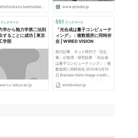
shiohirokazu.hatenadiary.org
www.qmedia.jp
551
ブックマーク
ブックマーク
力学から熱力学第二法則
「光合成は量子コンピューテ
出することに成功 | 東京
ィング」：複数箇所に同時存
工学部
在 | WIRED VISION
前の記事 ネット時代で「読む
量」が急増：研究結果 「光合成
は量子コンピューティング」：複
数箇所に同時存在 2010年2月10
日 Brandon Keim Image credit:
Bùi Linh Ngân/Flickr 光合成は、
ww.t.u-tokyo.ac.jp
wiredvision.jp
植物や細菌が用いる光エネルギー
の捕捉プロセスだが、その効率の
良さは人間の技術では追いつかな
いほど優れている。このほど、
個...