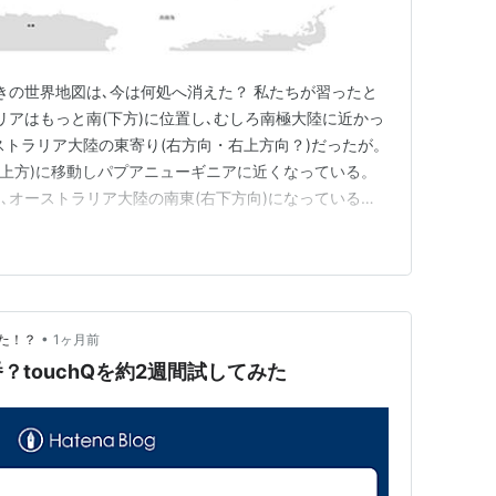
きの世界地図は､今は何処へ消えた？ 私たちが習ったと
リアはもっと南(下方)に位置し､むしろ南極大陸に近かっ
ストラリア大陸の東寄り(右方向・右上方向？)だったが。
(上方)に移動しパプアニューギニアに近くなっている。
､オーストラリア大陸の南東(右下方向)になっている。
現在の世界線の位置関係にある。 多分､こちらの世界線
のだろう。 もしそうであれば､太平洋戦争時､日本軍はパ
…
•
た！？
1ヶ月前
touchQを約2週間試してみた