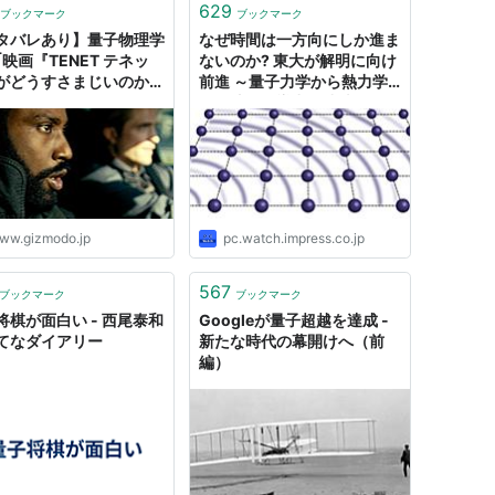
629
ブックマーク
ブックマーク
タバレあり】量子物理学
なぜ時間は一方向にしか進ま
｢映画『TENET テネッ
ないのか? 東大が解明に向け
がどうすさまじいのか｣
前進 ～量子力学から熱力学
えてもらった
第二法則の導出に成功
ww.gizmodo.jp
pc.watch.impress.co.jp
567
ブックマーク
ブックマーク
将棋が面白い - 西尾泰和
Googleが量子超越を達成 -
てなダイアリー
新たな時代の幕開けへ（前
編）