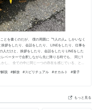
ことを書くのだが、 僕の周囲に〝1人の人〟しかいなく
挨拶をしたり、会話をしたり、 LINEをしたり、仕事を
の人だけと、挨拶をしたり、会話をしたり LINEをした
エレベーターで会釈しながら先に降りる時でも、 同じ1
しかし、 全ての中に同じ一つの存在を感じている、と
顕われている、とか、 この世界は〝１人〟が演じる一人
#
解脱
#
解放
#
スピリチュアル
#
オカルト
#
量子
分しかいない、とか、 そういうのではない。 本当に〝１
〝１…
もっと見る